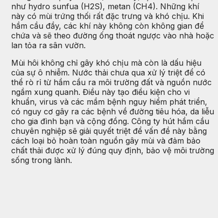
như hydro sunfua (H2S), metan (CH4). Những khí
này có mùi trứng thối rất đặc trưng và khó chịu. Khi
hầm cầu đầy, các khí này không còn không gian để
chứa và sẽ theo đường ống thoát ngược vào nhà hoặc
lan tỏa ra sân vườn.
Mùi hôi không chỉ gây khó chịu mà còn là dấu hiệu
của sự ô nhiễm. Nước thải chưa qua xử lý triệt để có
thể rò rỉ từ hầm cầu ra môi trường đất và nguồn nước
ngầm xung quanh. Điều này tạo điều kiện cho vi
khuẩn, virus và các mầm bệnh nguy hiểm phát triển,
có nguy cơ gây ra các bệnh về đường tiêu hóa, da liễu
cho gia đình bạn và cộng đồng. Công ty hút hầm cầu
chuyên nghiệp sẽ giải quyết triệt để vấn đề này bằng
cách loại bỏ hoàn toàn nguồn gây mùi và đảm bảo
chất thải được xử lý đúng quy định, bảo vệ môi trường
sống trong lành.