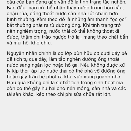
cầu của bạn đang gặp vấn đề là tình trạng tắc nghẽn.
Ban đầu, bạn có thể nhận thấy nước trong bồn cầu,
chậu rửa, cống thoát nước sàn nhà rút chậm hơn
bình thường. Kèm theo đó là những âm thanh “ọc ọc”
bất thường phát ra từ đường ống. Khi tình trạng trở
nên nghiêm trọng, nước thải có thể không thoát đi
được, thậm chí trào ngược trở lại, mang theo chất bẩn
và mùi hôi khó chịu.
Nguyên nhân chính là do lớp bùn hữu cơ dưới đáy bể
đã tích tụ quá dày, làm tắc nghẽn đường ống thoát
nước sang ngăn lọc hoặc hố ga. Nếu không được xử
lý kịp thời, áp lực nước thải có thể phá vỡ đường ống
hoặc gây tràn bể phốt ra khu vực xung quanh nhà.
Hậu quả không chỉ là sự bất tiện trong sinh hoạt mà
còn có thể gây hư hại cho nền móng, sàn nhà và các
tài sản khác, kéo theo chi phí sửa chữa rất lớn.