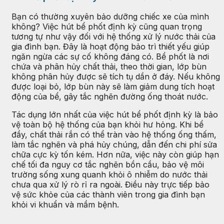
Bạn có thường xuyên bảo dưỡng chiếc xe của mình
không? Việc hút bể phốt định kỳ cũng quan trọng
tương tự như vậy đối với hệ thống xử lý nước thải của
gia đình bạn. Đây là hoạt động bảo trì thiết yếu giúp
ngăn ngừa các sự cố không đáng có. Bể phốt là nơi
chứa và phân hủy chất thải, theo thời gian, lớp bùn
không phân hủy được sẽ tích tụ dần ở đáy. Nếu không
được loại bỏ, lớp bùn này sẽ làm giảm dung tích hoạt
động của bể, gây tắc nghẽn đường ống thoát nước.
Tác dụng lớn nhất của việc hút bể phốt định kỳ là bảo
vệ toàn bộ hệ thống của bạn khỏi hư hỏng. Khi bể
đầy, chất thải rắn có thể tràn vào hệ thống ống thấm,
làm tắc nghẽn và phá hủy chúng, dẫn đến chi phí sửa
chữa cực kỳ tốn kém. Hơn nữa, việc này còn giúp hạn
chế tối đa nguy cơ tắc nghẽn bồn cầu, bảo vệ môi
trường sống xung quanh khỏi ô nhiễm do nước thải
chưa qua xử lý rò rỉ ra ngoài. Điều này trực tiếp bảo
vệ sức khỏe của các thành viên trong gia đình bạn
khỏi vi khuẩn và mầm bệnh.