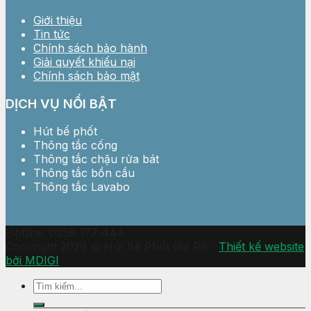
Giới thiệu
Tin tức
Chính sách bảo hành
Giải quyết khiếu nại
Chính sách bảo mật
DỊCH VỤ NỔI BẬT
Hút bể phốt
Thông tắc cống
Thông tắc chậu rửa bát
Thông tắc bồn cầu
Thông tắc Lavabo
Hotline: 0358 177 444
Copyright 2026 © Hút Bể Phốt Giá Rẻ -
Thiết kế website
bởi MDIGI