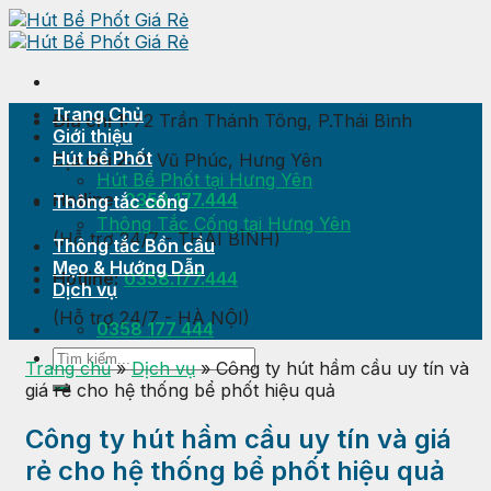
Skip
to
content
Trang Chủ
Địa chỉ 1:
72 Trần Thánh Tông, P.Thái Bình
Giới thiệu
Hút bể Phốt
Địa chỉ 2:
P. Vũ Phúc, Hưng Yên
Hút Bể Phốt tại Hưng Yên
Hotline:
0358.177.444
Thông tắc cống
Thông Tắc Cống tại Hưng Yên
(Hỗ trợ 24/7 - THÁI BÌNH)
Thông tắc Bồn cầu
Mẹo & Hướng Dẫn
Hotline:
0358.177.444
Dịch vụ
(Hỗ trợ 24/7 - HÀ NỘI)
0358 177 444
Trang chủ
»
Dịch vụ
»
Công ty hút hầm cầu uy tín và
giá rẻ cho hệ thống bể phốt hiệu quả
Công ty hút hầm cầu uy tín và giá
rẻ cho hệ thống bể phốt hiệu quả