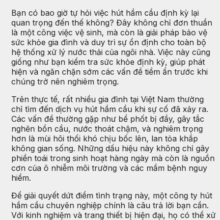
Bạn có bao giờ tự hỏi việc hút hầm cầu định kỳ lại
quan trọng đến thế không? Đây không chỉ đơn thuần
là một công việc vệ sinh, mà còn là giải pháp bảo vệ
sức khỏe gia đình và duy trì sự ổn định cho toàn bộ
hệ thống xử lý nước thải của ngôi nhà. Việc này cũng
giống như bạn kiểm tra sức khỏe định kỳ, giúp phát
hiện và ngăn chặn sớm các vấn đề tiềm ẩn trước khi
chúng trở nên nghiêm trọng.
Trên thực tế, rất nhiều gia đình tại Việt Nam thường
chỉ tìm đến dịch vụ hút hầm cầu khi sự cố đã xảy ra.
Các vấn đề thường gặp như bể phốt bị đầy, gây tắc
nghẽn bồn cầu, nước thoát chậm, và nghiêm trọng
hơn là mùi hôi thối khó chịu bốc lên, lan tỏa khắp
không gian sống. Những dấu hiệu này không chỉ gây
phiền toái trong sinh hoạt hàng ngày mà còn là nguồn
cơn của ô nhiễm môi trường và các mầm bệnh nguy
hiểm.
Để giải quyết dứt điểm tình trạng này, một công ty hút
hầm cầu chuyên nghiệp chính là câu trả lời bạn cần.
Với kinh nghiệm và trang thiết bị hiện đại, họ có thể xử