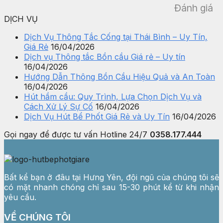
Đánh giá
DỊCH VỤ
Dịch Vụ Thông Tắc Cống tại Thái Bình – Uy Tín,
Giá Rẻ
16/04/2026
Dịch vụ Thông tắc Bồn cầu Giá rẻ – Uy tín
16/04/2026
Hướng Dẫn Thông Bồn Cầu Hiệu Quả và An Toàn
16/04/2026
Hút hầm cầu: Quy Trình, Lựa Chọn Dịch Vụ và
Cách Xử Lý Sự Cố
16/04/2026
Dịch Vụ Hút Bể Phốt Giá Rẻ và Uy Tín
16/04/2026
Gọi ngay để được tư vấn
Hotline 24/7
0358.177.444
Bất kể bạn ở đâu tại Hưng Yên, đội ngũ của chúng tôi sẽ
có mặt nhanh chóng chỉ sau 15-30 phút kể từ khi nhận
yêu cầu.
VỀ CHÚNG TÔI