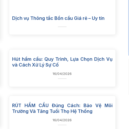
Dịch vụ Thông tắc Bồn cầu Giá rẻ – Uy tín
Hút hầm cầu: Quy Trình, Lựa Chọn Dịch Vụ
và Cách Xử Lý Sự Cố
16/04/2026
RÚT HẦM CẦU Đúng Cách: Bảo Vệ Môi
Trường Và Tăng Tuổi Thọ Hệ Thống
16/04/2026