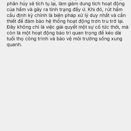
phân hủy sẽ tích tụ lại, làm giảm dung tích hoạt động
của hầm và gây ra tình trạng đầy ứ. Khi đó, rút hầm
cầu định kỳ chính là biện pháp xử lý duy nhất và cần
thiết để đảm bảo hệ thống hoạt động trơn tru trở lại.
Đây không chỉ là việc giải quyết một sự cố tức thời, mà
còn là một hoạt động bảo trì quan trọng để kéo dài
tuổi thọ công trình và bảo vệ môi trường sống xung
quanh.