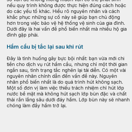
nếu quy trình không được thực hiện đúng cách hoặc
do các yếu tố khác. Hiểu rõ nguyên nhân và cách
khắc phục những sự cố này sẽ giúp bạn chủ động
hơn trong việc bảo vệ hệ thống vệ sinh của gia đình.
Dưới đây là hai vấn đề phổ biến nhất mà nhiều hộ gia
đình gặp phải.
Hầm cầu bị tắc lại sau khi rút
Đây là tình huống gây bực bội nhất: bạn vừa mới chi
tiền cho dịch vụ rút hầm cầu, nhưng chỉ một thời gian
ngắn sau, tình trạng tắc nghẽn lại tái diễn. Có một vài
nguyên nhân chính dẫn đến vấn đề này. Nguyên
nhân phổ biến nhất là do quá trình hút không sạch.
Một số đơn vị làm việc thiếu trách nhiệm chỉ hút lớp
nước bề mặt mà không hút sạch lớp bùn đặc và chất
thải rắn lắng sâu dưới đáy hầm. Lớp bùn này sẽ nhanh
chóng làm đầy hầm trở lại.