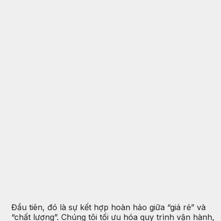
Đầu tiên, đó là sự kết hợp hoàn hảo giữa “giá rẻ” và
“chất lượng”. Chúng tôi tối ưu hóa quy trình vận hành,