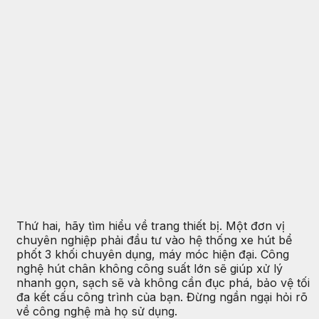
Thứ hai, hãy tìm hiểu về trang thiết bị. Một đơn vị
chuyên nghiệp phải đầu tư vào hệ thống xe hút bể
phốt 3 khối chuyên dụng, máy móc hiện đại. Công
nghệ hút chân không công suất lớn sẽ giúp xử lý
nhanh gọn, sạch sẽ và không cần đục phá, bảo vệ tối
đa kết cấu công trình của bạn. Đừng ngần ngại hỏi rõ
về công nghệ mà họ sử dụng.