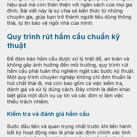
hiệu quả mà còn thân thiện với ngân sách của mọi gia
đình. Bài viết này là sự chia sẻ kiến thức từ những
chuyên gia, giúp bạn trở thành người tiêu dùng thông
thái, tự tin bảo vệ ngôi nhà của mình.
Quy trình rút hầm cầu chuẩn kỹ
thuật
Để đảm bảo hầm cầu được xử lý triệt để, an toàn và
không gây ảnh hưởng đến môi trường, quy trình rút
hầm cầu phải tuân thủ nghiêm ngặt các bước kỹ thuật.
Một quy trình chuyên nghiệp không chỉ đơn thuần là
hút chất thải đi, mà còn bao gồm cả việc kiểm tra,
đánh giá và xử lý đúng cách. Đây chính là điểm khác
biệt giữa một dịch vụ uy tín và các đơn vị làm việc
thiếu trách nhiệm.
Kiểm tra và đánh giá hầm cầu
Bước đầu tiên và quan trọng nhất trước khi tiến hành
bất kỳ hoạt động nào là phải xác định chính xác tình