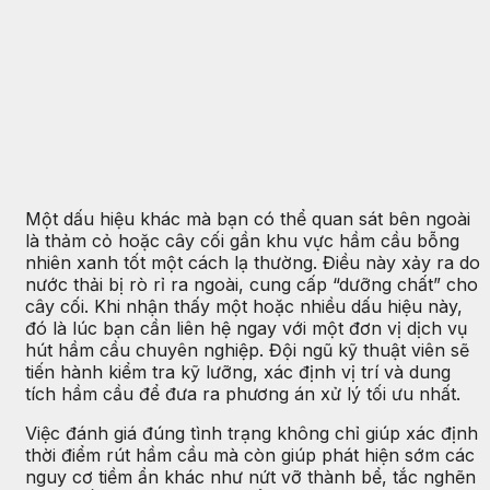
Một dấu hiệu khác mà bạn có thể quan sát bên ngoài
là thảm cỏ hoặc cây cối gần khu vực hầm cầu bỗng
nhiên xanh tốt một cách lạ thường. Điều này xảy ra do
nước thải bị rò rỉ ra ngoài, cung cấp “dưỡng chất” cho
cây cối. Khi nhận thấy một hoặc nhiều dấu hiệu này,
đó là lúc bạn cần liên hệ ngay với một đơn vị dịch vụ
hút hầm cầu chuyên nghiệp. Đội ngũ kỹ thuật viên sẽ
tiến hành kiểm tra kỹ lưỡng, xác định vị trí và dung
tích hầm cầu để đưa ra phương án xử lý tối ưu nhất.
Việc đánh giá đúng tình trạng không chỉ giúp xác định
thời điểm rút hầm cầu mà còn giúp phát hiện sớm các
nguy cơ tiềm ẩn khác như nứt vỡ thành bể, tắc nghẽn