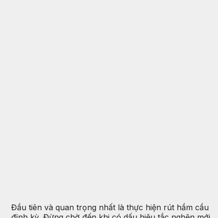
Đầu tiên và quan trọng nhất là thực hiện rút hầm cầu
định kỳ. Đừng chờ đến khi có dấu hiệu tắc nghẽn mới