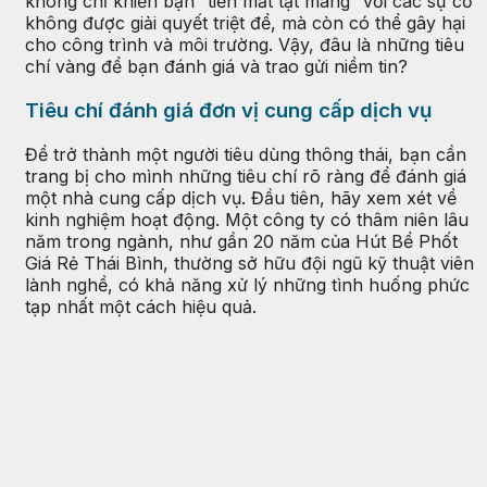
không chỉ khiến bạn “tiền mất tật mang” với các sự cố
không được giải quyết triệt để, mà còn có thể gây hại
cho công trình và môi trường. Vậy, đâu là những tiêu
chí vàng để bạn đánh giá và trao gửi niềm tin?
Tiêu chí đánh giá đơn vị cung cấp dịch vụ
Để trở thành một người tiêu dùng thông thái, bạn cần
trang bị cho mình những tiêu chí rõ ràng để đánh giá
một nhà cung cấp dịch vụ. Đầu tiên, hãy xem xét về
kinh nghiệm hoạt động. Một công ty có thâm niên lâu
năm trong ngành, như gần 20 năm của Hút Bể Phốt
Giá Rẻ Thái Bình, thường sở hữu đội ngũ kỹ thuật viên
lành nghề, có khả năng xử lý những tình huống phức
tạp nhất một cách hiệu quả.