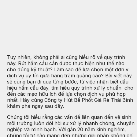
Tuy nhiên, không phải ai cũng hiểu rõ về quy trình
này. Rút hầm cầu cần được thực hiện như thế nào
cho đúng kỹ thuật? Làm sao để lựa chọn một đơn vị
dịch vụ uy tín giữa hàng trăm quảng cáo? Bài viết này
sẽ cùng bạn đi qua từng bước, từ việc nhận biết dấu
hiệu hầm cầu đầy, tìm hiểu quy trình xử lý chuẩn, cho
đến các mẹo hữu ích để lựa chọn dịch vụ phù hợp
nhất. Hãy cùng Công ty Hút Bể Phốt Giá Rẻ Thái Bình
khám phá ngay sau đây.
Chúng tôi hiểu rằng các vấn đề liên quan đến vệ sinh
môi trường luôn đòi hỏi sự xử lý nhanh chóng, chuyên
nghiệp và minh bạch. Với gần 20 năm kinh nghiệm,
chúng tôi tự hào mang đến những giải pháp không chỉ