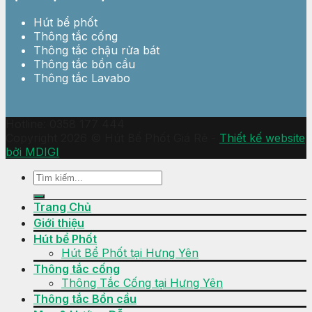
Hút bể phốt
Thông tắc cống
Thông tắc chậu rửa bát
Thông tắc bồn cầu
Thông tắc Lavabo
Hotline: 0358 177 444
Copyright 2026 © Hút Bể Phốt Giá Rẻ -
Thiết kế website
bởi MDIGI
Trang Chủ
Giới thiệu
Hút bể Phốt
Hút Bể Phốt tại Hưng Yên
Thông tắc cống
Thông Tắc Cống tại Hưng Yên
Thông tắc Bồn cầu