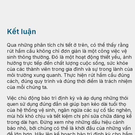
Kết luận
Qua những phân tích chi tiết ở trên, có thể thấy rằng
rút hầm cầu không chỉ đơn giản là một công việc vệ
sinh thông thường. Đó là một hoạt động thiết yếu, ảnh
hưởng trực tiếp đến chất lượng cuộc sống, sức khỏe
của các thành viên trong gia đình và sự trong lành của
môi trường xung quanh. Thực hiện rút hầm cầu đúng
cách, đúng quy trình và đúng thời điểm là trách nhiệm
của mỗi chúng ta.
Việc chủ động bảo trì định kỳ và áp dụng những thói
quen sử dụng đúng đắn sẽ giúp bạn kéo dài tuổi thọ
của hệ thống vệ sinh, ngăn ngừa các sự cố tắc nghẽn,
mùi hôi khó chịu và tiết kiệm chi phí sửa chữa đáng kể
trong dài hạn. Đừng xem nhẹ những dấu hiệu cảnh
báo nhỏ, bởi chúng có thể là khởi đầu của những vấn
đề lớn hơn. Hãy lên kế hoạch bảo trì định kỳ cho hầm