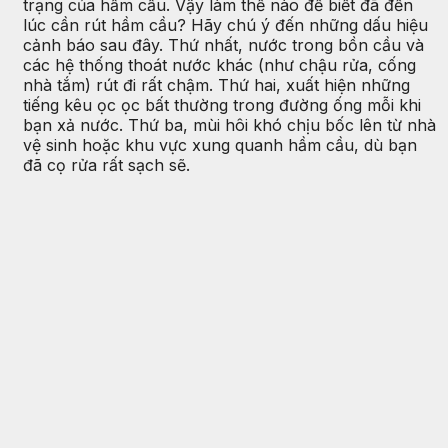
trạng của hầm cầu. Vậy làm thế nào để biết đã đến
lúc cần rút hầm cầu? Hãy chú ý đến những dấu hiệu
cảnh báo sau đây. Thứ nhất, nước trong bồn cầu và
các hệ thống thoát nước khác (như chậu rửa, cống
nhà tắm) rút đi rất chậm. Thứ hai, xuất hiện những
tiếng kêu ọc ọc bất thường trong đường ống mỗi khi
bạn xả nước. Thứ ba, mùi hôi khó chịu bốc lên từ nhà
vệ sinh hoặc khu vực xung quanh hầm cầu, dù bạn
đã cọ rửa rất sạch sẽ.