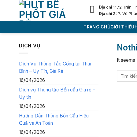
Skip
Địa chỉ 1:
72 Trần T
to
Địa chỉ 2:
P. Vũ Phú
content
TRANG CHỦ
GIỚI THIỆU
Noth
DỊCH VỤ
It seems 
Dịch Vụ Thông Tắc Cống tại Thái
Bình – Uy Tín, Giá Rẻ
16/04/2026
Dịch vụ Thông tắc Bồn cầu Giá rẻ –
Uy tín
16/04/2026
Hướng Dẫn Thông Bồn Cầu Hiệu
Quả và An Toàn
16/04/2026