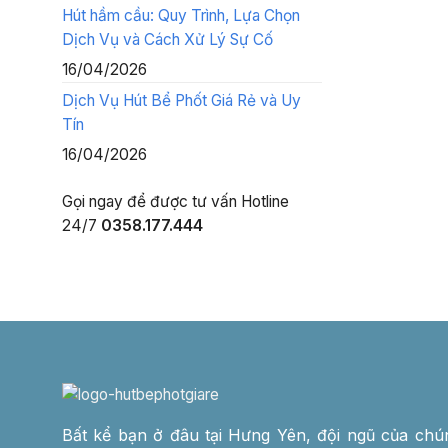
Hút hầm cầu: Quy Trình, Lựa Chọn
Dịch Vụ và Cách Xử Lý Sự Cố
16/04/2026
Dịch Vụ Hút Bể Phốt Giá Rẻ và Uy
Tín
16/04/2026
Gọi ngay để được tư vấn
Hotline
24/7
0358.177.444
Bất kể bạn ở đâu tại Hưng Yên, đội ngũ của chún