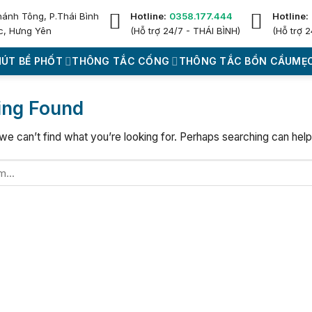
hánh Tông, P.Thái Bình
Hotline:
0358.177.444
Hotline:
c, Hưng Yên
(Hỗ trợ 24/7 - THÁI BÌNH)
(Hỗ trợ 2
HÚT BỂ PHỐT
THÔNG TẮC CỐNG
THÔNG TẮC BỒN CẦU
MẸO
ing Found
we can’t find what you’re looking for. Perhaps searching can help