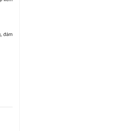
g, đảm