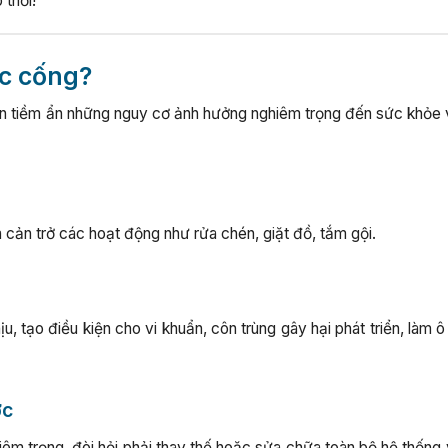
 thời!
ắc cống?
còn tiềm ẩn những nguy cơ ảnh hưởng nghiêm trọng đến sức khỏe 
 cản trở các hoạt động như rửa chén, giặt đồ, tắm gội.
u, tạo điều kiện cho vi khuẩn, côn trùng gây hại phát triển, làm 
ớc
êm trọng, đòi hỏi phải thay thế hoặc sửa chữa toàn bộ hệ thống 