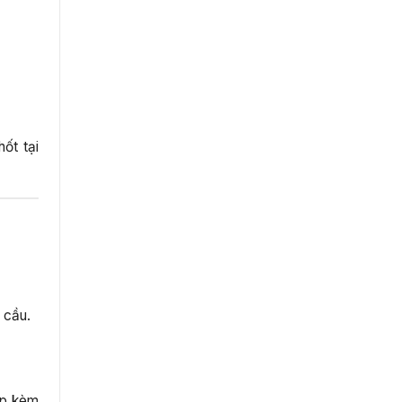
ốt tại
u cầu.
ợp kèm