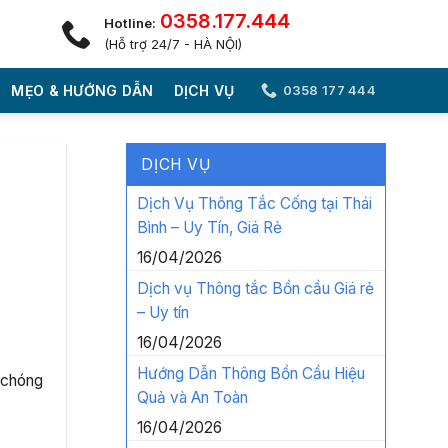
0358.177.444
Hotline:
(Hỗ trợ 24/7 - HÀ NỘI)
MẸO & HƯỚNG DẪN
DỊCH VỤ
0358 177 444
DỊCH VỤ
Dịch Vụ Thông Tắc Cống tại Thái
Bình – Uy Tín, Giá Rẻ
16/04/2026
Dịch vụ Thông tắc Bồn cầu Giá rẻ
– Uy tín
16/04/2026
Hướng Dẫn Thông Bồn Cầu Hiệu
 chóng
Quả và An Toàn
16/04/2026