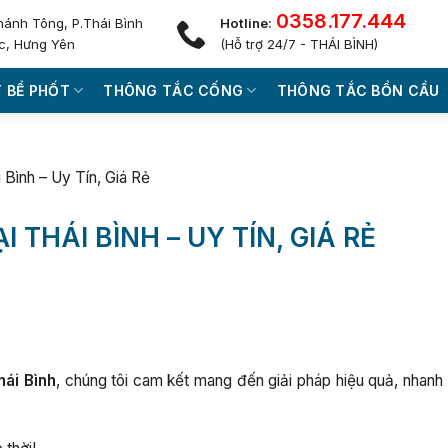
0358.177.444
hánh Tông, P.Thái Bình
Hotline:
c, Hưng Yên
(Hỗ trợ 24/7 - THÁI BÌNH)
 BỂ PHỐT
THÔNG TẮC CỐNG
THÔNG TẮC BỒN CẦU
Bình – Uy Tín, Giá Rẻ
THÁI BÌNH – UY TÍN, GIÁ RẺ
hái Bình
, chúng tôi cam kết mang đến giải pháp hiệu quả, nhanh