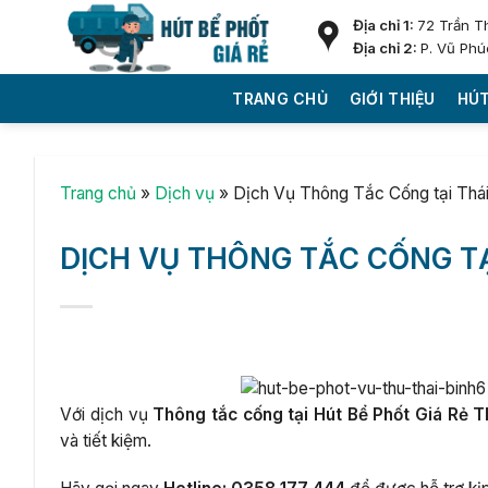
Skip
Địa chỉ 1:
72 Trần T
to
Địa chỉ 2:
P. Vũ Phú
content
TRANG CHỦ
GIỚI THIỆU
HÚT
Trang chủ
»
Dịch vụ
»
Dịch Vụ Thông Tắc Cống tại Thái 
DỊCH VỤ THÔNG TẮC CỐNG TẠI 
Với dịch vụ
Thông tắc cống tại Hút Bể Phốt Giá Rẻ T
và tiết kiệm.