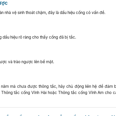
ược
àn nhà vệ sinh thoát chậm, đây là dấu hiệu cống có vấn đề.
g dấu hiệu rõ ràng cho thấy cống đã bị tắc.
được và trào ngược lên bề mặt.
u năm mà chưa được thông tắc, hãy chủ động liên hệ để đảm 
ụ Thông tắc cống Vĩnh Hải hoặc Thông tắc cống Vĩnh Am cho c