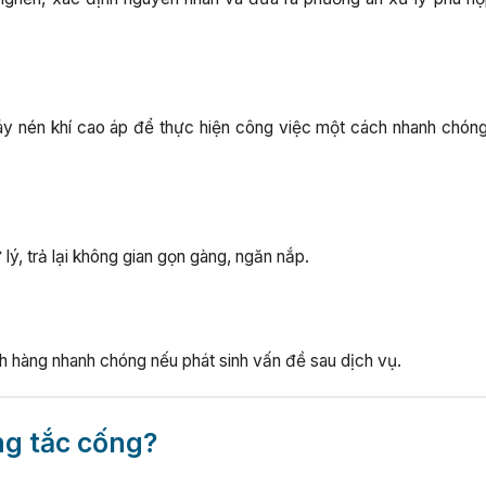
y nén khí cao áp để thực hiện công việc một cách nhanh chón
 lý, trả lại không gian gọn gàng, ngăn nắp.
h hàng nhanh chóng nếu phát sinh vấn đề sau dịch vụ.
ng tắc cống?