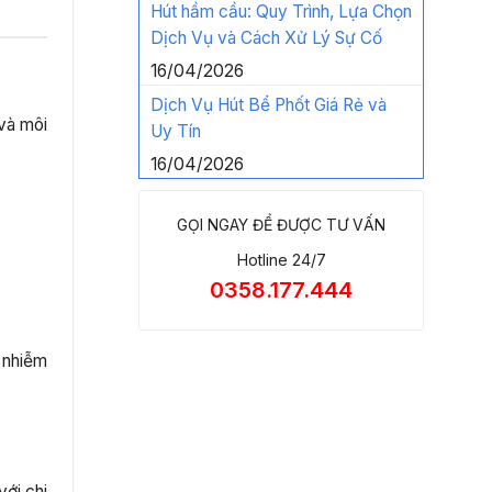
Hút hầm cầu: Quy Trình, Lựa Chọn
Dịch Vụ và Cách Xử Lý Sự Cố
16/04/2026
Dịch Vụ Hút Bể Phốt Giá Rẻ và
và môi
Uy Tín
16/04/2026
GỌI NGAY ĐỂ ĐƯỢC TƯ VẤN
Hotline 24/7
0358.177.444
ô nhiễm
với chi