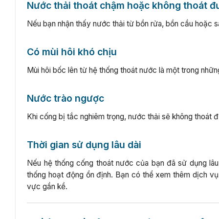
Nước thải thoát chậm hoặc không thoát đ
Nếu bạn nhận thấy nước thải từ bồn rửa, bồn cầu hoặc s
Có mùi hôi khó chịu
Mùi hôi bốc lên từ hệ thống thoát nước là một trong nhữn
Nước trào ngược
Khi cống bị tắc nghiêm trọng, nước thải sẽ không thoát 
Thời gian sử dụng lâu dài
Nếu hệ thống cống thoát nước của bạn đã sử dụng lâ
thống hoạt động ổn định. Bạn có thể xem thêm dịch v
vực gần kề.