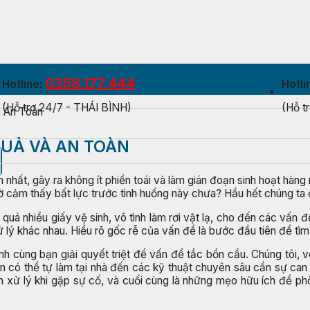
0358.177.444
Hotline:
Hotli
(Hỗ trợ 24/7 - THÁI BÌNH)
(Hỗ t
 An Toàn
UẢ VÀ AN TOÀN
 nhất, gây ra không ít phiền toái và làm gián đoạn sinh hoạt hàn
 cảm thấy bất lực trước tình huống này chưa? Hầu hết chúng ta đề
 quá nhiều giấy vệ sinh, vô tình làm rơi vật lạ, cho đến các vấ
lý khác nhau. Hiểu rõ gốc rễ của vấn đề là bước đầu tiên để tìm 
nh cùng bạn giải quyết triệt để vấn đề tắc bồn cầu. Chúng tôi,
 có thể tự làm tại nhà đến các kỹ thuật chuyên sâu cần sự can t
xử lý khi gặp sự cố, và cuối cùng là những mẹo hữu ích để phò