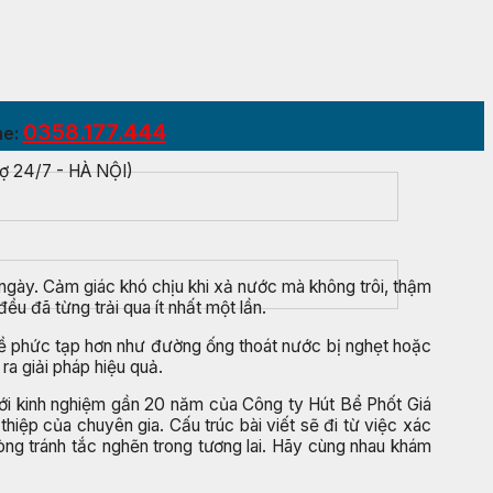
0358.177.444
ne:
rợ 24/7 - HÀ NỘI)
g ngày. Cảm giác khó chịu khi xả nước mà không trôi, thậm
u đã từng trải qua ít nhất một lần.
n đề phức tạp hơn như đường ống thoát nước bị nghẹt hoặc
ra giải pháp hiệu quả.
 với kinh nghiệm gần 20 năm của Công ty Hút Bể Phốt Giá
hiệp của chuyên gia. Cấu trúc bài viết sẽ đi từ việc xác
ng tránh tắc nghẽn trong tương lai. Hãy cùng nhau khám