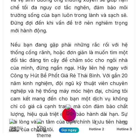
chế tối đa nguy cơ tắc nghẽn, đảm bảo môi
trường sống của bạn luôn trong lành và sạch sẽ.
Đừng đợi đến khi vấn đề trở nên nghiêm trọng
mới hành động.
Nếu bạn đang gặp phải những rắc rối với hệ
thống cống rãnh, hoặc đơn giản là muốn tìm một
đối tác đáng tin cậy để chăm sóc cho ngôi nhà
của mình, đừng ngần ngại. Hãy liên hệ ngay với
Công ty Hút Bể Phốt Giá Rẻ Thái Bình. Với gần 20
năm kinh nghiệm, đội ngũ kỹ thuật viên chuyên
nghiệp và hệ thống máy móc hiện đại, chúng tôi
cam kết mang đến cho bạn một dịch vụ không
chỉ có giá cả cạnh tranh mà còn đảm bảo chất
lượng, hiệu quả triệt để và bảo hành dài hạn. Sự
hài lòng và an tâm của bạn chính là ưu tiên hàng
đầu của chúng tôi.
Hotline 2
Hotline 3
Gọi ngay
Menu
liên hệ