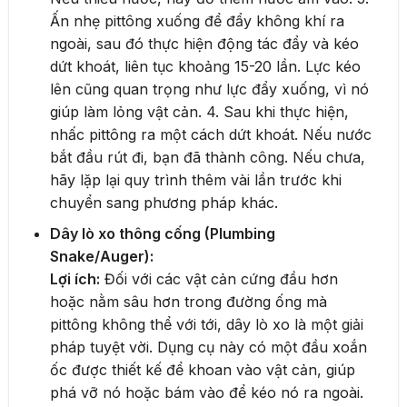
Ấn nhẹ pittông xuống để đẩy không khí ra
ngoài, sau đó thực hiện động tác đẩy và kéo
dứt khoát, liên tục khoảng 15-20 lần. Lực kéo
lên cũng quan trọng như lực đẩy xuống, vì nó
giúp làm lỏng vật cản. 4. Sau khi thực hiện,
nhấc pittông ra một cách dứt khoát. Nếu nước
bắt đầu rút đi, bạn đã thành công. Nếu chưa,
hãy lặp lại quy trình thêm vài lần trước khi
chuyển sang phương pháp khác.
Dây lò xo thông cống (Plumbing
Snake/Auger):
Lợi ích:
Đối với các vật cản cứng đầu hơn
hoặc nằm sâu hơn trong đường ống mà
pittông không thể với tới, dây lò xo là một giải
pháp tuyệt vời. Dụng cụ này có một đầu xoắn
ốc được thiết kế để khoan vào vật cản, giúp
phá vỡ nó hoặc bám vào để kéo nó ra ngoài.