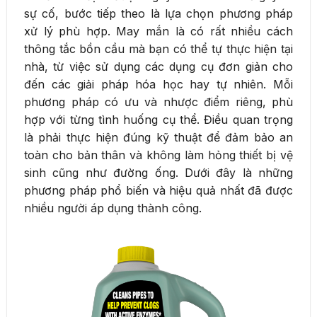
sự cố, bước tiếp theo là lựa chọn phương pháp
xử lý phù hợp. May mắn là có rất nhiều cách
thông tắc bồn cầu mà bạn có thể tự thực hiện tại
nhà, từ việc sử dụng các dụng cụ đơn giản cho
đến các giải pháp hóa học hay tự nhiên. Mỗi
phương pháp có ưu và nhược điểm riêng, phù
hợp với từng tình huống cụ thể. Điều quan trọng
là phải thực hiện đúng kỹ thuật để đảm bảo an
toàn cho bản thân và không làm hỏng thiết bị vệ
sinh cũng như đường ống. Dưới đây là những
phương pháp phổ biến và hiệu quả nhất đã được
nhiều người áp dụng thành công.