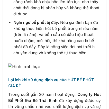
cống rãnh khó chịu bốc lên liên tục, cho thấy
chất thải đang bị phân hủy và không thể thoát
đi được.
Nghi ngờ bể phốt bị đầy:
Nếu gia đình bạn đã
không thực hiện hút bể phốt trong nhiều năm
(trên 5 năm), và bồn cầu có dấu hiệu thoát
nước chậm, mùi hôi, thì khả năng cao là bể
phốt đã đầy. Đây là công việc đòi hỏi thiết bị
chuyên dụng và không thể tự thực hiện.
Lợi ích khi sử dụng dịch vụ của HÚT BỂ PHỐT
GIÁ RẺ
Trong suốt gần 20 năm hoạt động,
Công ty Hút
Bể Phốt Giá Rẻ Thái Bình
đã xây dựng được uy
tín vững chắc nhờ vào chất lượng dịch vụ và sự