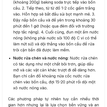
(khoảng 200g) baking soda trực tiếp vào bồn
cầu. 2. Tiếp theo, từ từ đổ 1-2 cốc giấm trắng
vào. Hỗn hợp sẽ bắt đầu sủi bọt mạnh mẽ. 3.
Đậy nắp bồn cầu và để yên trong khoảng 30
phút đến 1 giờ (hoặc qua đêm đối với trường
hợp tắc nặng). 4. Cuối cùng, đun một ấm nước
nóng (không phải nước sôi 100 độ C vì có thể
làm nứt sứ) và dội thẳng vào bồn cầu để rửa
trôi cặn bẩn đã được làm mềm.
Nước rửa chén và nước nóng:
Nước rửa chén
có tác dụng như một chất bôi trơn, giúp dầu
mỡ và các vật cản khác trượt đi dễ dàng hơn.
Bạn chỉ cần đổ khoảng nửa cốc nước rửa
chén vào bồn cầu, đợi 15-20 phút rồi dội một
xô nước nóng vào.
Các phương pháp tự nhiên tuy cần nhiều thời
gian hơn nhưng lại là lựa chọn bền vững và an