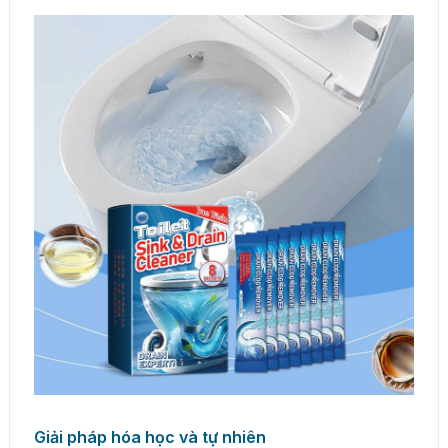
Giải pháp hóa học và tự nhiên