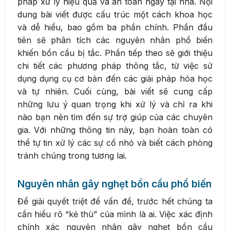
pháp xử lý hiệu quả và an toàn ngay tại nhà. Nội
dung bài viết được cấu trúc một cách khoa học
và dễ hiểu, bao gồm ba phần chính. Phần đầu
tiên sẽ phân tích các nguyên nhân phổ biến
khiến bồn cầu bị tắc. Phần tiếp theo sẽ giới thiệu
chi tiết các phương pháp thông tắc, từ việc sử
dụng dụng cụ cơ bản đến các giải pháp hóa học
và tự nhiên. Cuối cùng, bài viết sẽ cung cấp
những lưu ý quan trọng khi xử lý và chỉ ra khi
nào bạn nên tìm đến sự trợ giúp của các chuyên
gia. Với những thông tin này, bạn hoàn toàn có
thể tự tin xử lý các sự cố nhỏ và biết cách phòng
tránh chúng trong tương lai.
Nguyên nhân gây nghẹt bồn cầu phổ biến
Để giải quyết triệt để vấn đề, trước hết chúng ta
cần hiểu rõ “kẻ thù” của mình là ai. Việc xác định
chính xác nguyên nhân gây nghẹt bồn cầu