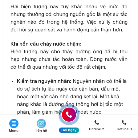
Hai hiện tượng này tuy khác nhau về mức độ
nhưng thường có chung nguồn gốc là một sự tắc
nghẽn nào đó trong hệ thống. Việc xử lý chúng
đòi hỏi sự quan sát và hành động cẩn thận hơn.
Khi bồn cầu chảy nước chậm:
Hiện tượng này cho thấy đường ống đã bị thu
hẹp nhưng chưa tắc hoàn toàn. Dòng nước vẫn
có thể đi qua nhưng với tốc độ rất chậm.
Kiểm tra nguyên nhân:
Nguyên nhân có thể là
do sự tích tụ lâu ngày của cặn bẩn, dầu mỡ,
hoặc một vật cản nhỏ đang kẹt lại. Một khả
năng khác là đường ống thông hơi bị tắc một
phần, làm giảm hiệu quả thoát nước.
Hướng xử lý:
Hotline 2
Hotline 3
1. Bạn có thể bắt đầu với các phương pháp
Gọi ngay
Menu
liên hệ
nhẹ nhàng như dùng hỗn hợp baking soda và