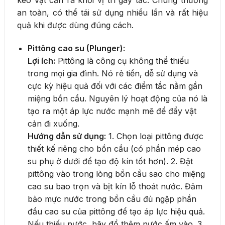
an toàn, có thể tái sử dụng nhiều lần và rất hiệu
quả khi được dùng đúng cách.
Pittông cao su (Plunger):
Lợi ích:
Pittông là công cụ không thể thiếu
trong mọi gia đình. Nó rẻ tiền, dễ sử dụng và
cực kỳ hiệu quả đối với các điểm tắc nằm gần
miệng bồn cầu. Nguyên lý hoạt động của nó là
tạo ra một áp lực nước mạnh mẽ để đẩy vật
cản đi xuống.
Hướng dẫn sử dụng:
1. Chọn loại pittông được
thiết kế riêng cho bồn cầu (có phần mép cao
su phụ ở dưới để tạo độ kín tốt hơn). 2. Đặt
pittông vào trong lòng bồn cầu sao cho miệng
cao su bao trọn và bịt kín lỗ thoát nước. Đảm
bảo mực nước trong bồn cầu đủ ngập phần
đầu cao su của pittông để tạo áp lực hiệu quả.
Nếu thiếu nước, hãy đổ thêm nước ấm vào. 3.