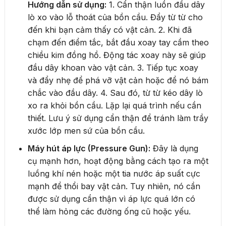
Hướng dẫn sử dụng:
1. Cẩn thận luồn đầu dây
lò xo vào lỗ thoát của bồn cầu. Đẩy từ từ cho
đến khi bạn cảm thấy có vật cản. 2. Khi đã
chạm đến điểm tắc, bắt đầu xoay tay cầm theo
chiều kim đồng hồ. Động tác xoay này sẽ giúp
đầu dây khoan vào vật cản. 3. Tiếp tục xoay
và đẩy nhẹ để phá vỡ vật cản hoặc để nó bám
chắc vào đầu dây. 4. Sau đó, từ từ kéo dây lò
xo ra khỏi bồn cầu. Lặp lại quá trình nếu cần
thiết. Lưu ý sử dụng cẩn thận để tránh làm trầy
xước lớp men sứ của bồn cầu.
Máy hút áp lực (Pressure Gun):
Đây là dụng
cụ mạnh hơn, hoạt động bằng cách tạo ra một
luồng khí nén hoặc một tia nước áp suất cực
mạnh để thổi bay vật cản. Tuy nhiên, nó cần
được sử dụng cẩn thận vì áp lực quá lớn có
thể làm hỏng các đường ống cũ hoặc yếu.