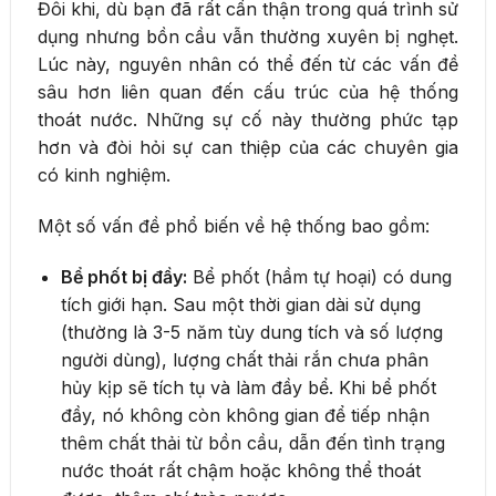
Đôi khi, dù bạn đã rất cẩn thận trong quá trình sử
dụng nhưng bồn cầu vẫn thường xuyên bị nghẹt.
Lúc này, nguyên nhân có thể đến từ các vấn đề
sâu hơn liên quan đến cấu trúc của hệ thống
thoát nước. Những sự cố này thường phức tạp
hơn và đòi hỏi sự can thiệp của các chuyên gia
có kinh nghiệm.
Một số vấn đề phổ biến về hệ thống bao gồm:
Bể phốt bị đầy:
Bể phốt (hầm tự hoại) có dung
tích giới hạn. Sau một thời gian dài sử dụng
(thường là 3-5 năm tùy dung tích và số lượng
người dùng), lượng chất thải rắn chưa phân
hủy kịp sẽ tích tụ và làm đầy bể. Khi bể phốt
đầy, nó không còn không gian để tiếp nhận
thêm chất thải từ bồn cầu, dẫn đến tình trạng
nước thoát rất chậm hoặc không thể thoát