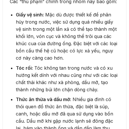
Các “thủ phạm” chính trong nhóm này bao gồm:
Giấy vệ sinh:
Mặc dù được thiết kế để phân
hủy trong nước, việc sử dụng quá nhiều giấy
vệ sinh trong một lần xả có thể tạo thành một
khối lớn, vón cục và không thể trôi qua các
khúc cua của đường ống. Đặc biệt với các loại
bồn cầu thế hệ cũ hoặc có lực xả yếu, nguy
cơ này càng cao hơn.
Tóc rối:
Tóc không tan trong nước và có xu
hướng kết dính với nhau cũng như với các loại
chất thải khác như xà phòng, dầu mỡ, tạo
thành những búi lớn chặn dòng chảy.
Thức ăn thừa và dầu mỡ:
Nhiều gia đình có
thói quen đổ thức ăn thừa, đặc biệt là súp,
canh, hoặc dầu mỡ đã qua sử dụng vào bồn
cầu. Dầu mỡ khi gặp nước lạnh sẽ đông đặc
lại, bám vào thành ống và dần dần làm thu