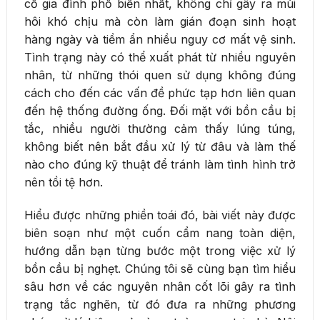
cố gia đình phổ biến nhất, không chỉ gây ra mùi
hôi khó chịu mà còn làm gián đoạn sinh hoạt
hàng ngày và tiềm ẩn nhiều nguy cơ mất vệ sinh.
Tình trạng này có thể xuất phát từ nhiều nguyên
nhân, từ những thói quen sử dụng không đúng
cách cho đến các vấn đề phức tạp hơn liên quan
đến hệ thống đường ống. Đối mặt với bồn cầu bị
tắc, nhiều người thường cảm thấy lúng túng,
không biết nên bắt đầu xử lý từ đâu và làm thế
nào cho đúng kỹ thuật để tránh làm tình hình trở
nên tồi tệ hơn.
Hiểu được những phiền toái đó, bài viết này được
biên soạn như một cuốn cẩm nang toàn diện,
hướng dẫn bạn từng bước một trong việc xử lý
bồn cầu bị nghẹt. Chúng tôi sẽ cùng bạn tìm hiểu
sâu hơn về các nguyên nhân cốt lõi gây ra tình
trạng tắc nghẽn, từ đó đưa ra những phương