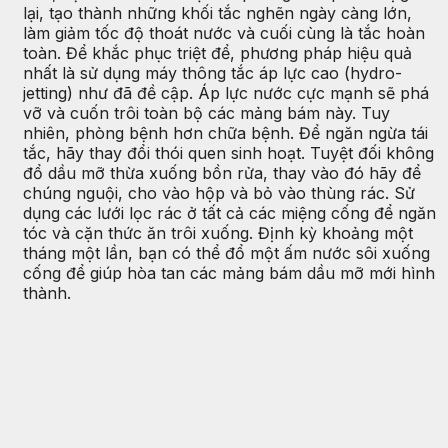
lại, tạo thành những khối tắc nghẽn ngày càng lớn,
làm giảm tốc độ thoát nước và cuối cùng là tắc hoàn
toàn. Để khắc phục triệt để, phương pháp hiệu quả
nhất là sử dụng máy thông tắc áp lực cao (hydro-
jetting) như đã đề cập. Áp lực nước cực mạnh sẽ phá
vỡ và cuốn trôi toàn bộ các mảng bám này. Tuy
nhiên, phòng bệnh hơn chữa bệnh. Để ngăn ngừa tái
tắc, hãy thay đổi thói quen sinh hoạt. Tuyệt đối không
đổ dầu mỡ thừa xuống bồn rửa, thay vào đó hãy để
chúng nguội, cho vào hộp và bỏ vào thùng rác. Sử
dụng các lưới lọc rác ở tất cả các miệng cống để ngăn
tóc và cặn thức ăn trôi xuống. Định kỳ khoảng một
tháng một lần, bạn có thể đổ một ấm nước sôi xuống
cống để giúp hòa tan các mảng bám dầu mỡ mới hình
thành.