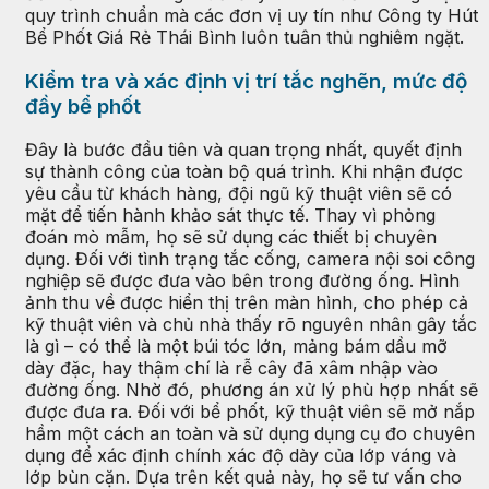
quy trình chuẩn mà các đơn vị uy tín như Công ty Hút
Bể Phốt Giá Rẻ Thái Bình luôn tuân thủ nghiêm ngặt.
Kiểm tra và xác định vị trí tắc nghẽn, mức độ
đầy bể phốt
Đây là bước đầu tiên và quan trọng nhất, quyết định
sự thành công của toàn bộ quá trình. Khi nhận được
yêu cầu từ khách hàng, đội ngũ kỹ thuật viên sẽ có
mặt để tiến hành khảo sát thực tế. Thay vì phỏng
đoán mò mẫm, họ sẽ sử dụng các thiết bị chuyên
dụng. Đối với tình trạng tắc cống, camera nội soi công
nghiệp sẽ được đưa vào bên trong đường ống. Hình
ảnh thu về được hiển thị trên màn hình, cho phép cả
kỹ thuật viên và chủ nhà thấy rõ nguyên nhân gây tắc
là gì – có thể là một búi tóc lớn, mảng bám dầu mỡ
dày đặc, hay thậm chí là rễ cây đã xâm nhập vào
đường ống. Nhờ đó, phương án xử lý phù hợp nhất sẽ
được đưa ra. Đối với bể phốt, kỹ thuật viên sẽ mở nắp
hầm một cách an toàn và sử dụng dụng cụ đo chuyên
dụng để xác định chính xác độ dày của lớp váng và
lớp bùn cặn. Dựa trên kết quả này, họ sẽ tư vấn cho