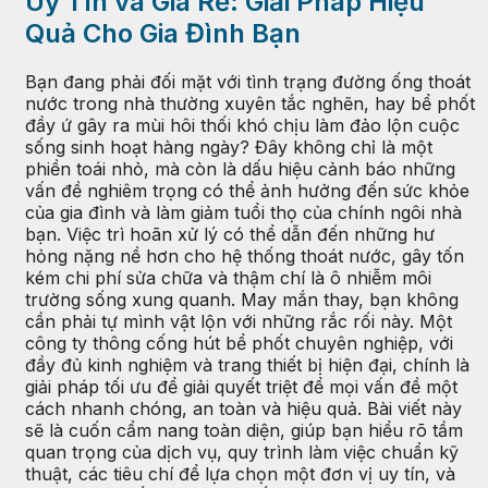
Uy Tín và Giá Rẻ: Giải Pháp Hiệu
Quả Cho Gia Đình Bạn
Bạn đang phải đối mặt với tình trạng đường ống thoát
nước trong nhà thường xuyên tắc nghẽn, hay bể phốt
đầy ứ gây ra mùi hôi thối khó chịu làm đảo lộn cuộc
sống sinh hoạt hàng ngày? Đây không chỉ là một
phiền toái nhỏ, mà còn là dấu hiệu cảnh báo những
vấn đề nghiêm trọng có thể ảnh hưởng đến sức khỏe
của gia đình và làm giảm tuổi thọ của chính ngôi nhà
bạn. Việc trì hoãn xử lý có thể dẫn đến những hư
hỏng nặng nề hơn cho hệ thống thoát nước, gây tốn
kém chi phí sửa chữa và thậm chí là ô nhiễm môi
trường sống xung quanh. May mắn thay, bạn không
cần phải tự mình vật lộn với những rắc rối này. Một
công ty thông cống hút bể phốt chuyên nghiệp, với
đầy đủ kinh nghiệm và trang thiết bị hiện đại, chính là
giải pháp tối ưu để giải quyết triệt để mọi vấn đề một
cách nhanh chóng, an toàn và hiệu quả. Bài viết này
sẽ là cuốn cẩm nang toàn diện, giúp bạn hiểu rõ tầm
quan trọng của dịch vụ, quy trình làm việc chuẩn kỹ
thuật, các tiêu chí để lựa chọn một đơn vị uy tín, và