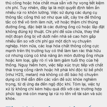
thủ công hoặc hóa chất mua sẵn với hy vọng tiết kiệm
chi phí. Tuy nhiên, đây lại là một quyết định tiềm ẩn
nhiều rủi ro khôn lường. Việc sử dụng các dụng cụ
thông tắc cống thô sơ như que sắt, cây tre để thông
tắc có thể vô tình làm nứt, vỡ hoặc thậm chí thủng
đường ống, đặc biệt là các đường ống cũ hoặc lắp đặt
không đúng kỹ thuật. Chi phí để sửa chữa, thay thế
một đoạn ống bị vỡ dưới nền nhà sẽ cao hơn gấp
nhiều lần so với chi phí gọi một dịch vụ chuyên
nghiệp. Hơn nữa, các loại hóa chất thông cống cực
mạnh trên thị trường tuy có thể làm tan rác thải hữu
cơ nhưng cũng có khả năng ăn mòn đường ống nhựa
hoặc kim loại, gây rò rỉ và làm giảm tuổi thọ của hệ
thống. Nguy hiểm hơn, việc tiếp xúc trực tiếp với chất
thải trong cống rãnh hoặc hít phải khí độc từ bể phốt
(như H2S, metan) mà không có đồ bảo hộ chuyên
dụng có thể dẫn đến các vấn đề sức khỏe nghiêm
trọng, từ dị ứng da đến ngộ độc khí. Tóm lại, việc tự
xử lý không chỉ kém hiệu quả đối với các trường hợp
phức tạp mà còn mang lại rủi ro lớn về tài sản và sức
khỏe.