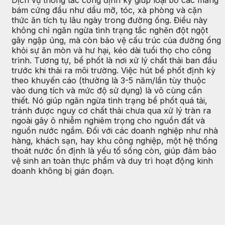
Dịch vụ thông tắc cống định kỳ giúp loại bỏ các mảng
bám cứng đầu như dầu mỡ, tóc, xà phòng và cặn
thức ăn tích tụ lâu ngày trong đường ống. Điều này
không chỉ ngăn ngừa tình trạng tắc nghẽn đột ngột
gây ngập úng, mà còn bảo vệ cấu trúc của đường ống
khỏi sự ăn mòn và hư hại, kéo dài tuổi thọ cho công
trình. Tương tự, bể phốt là nơi xử lý chất thải ban đầu
trước khi thải ra môi trường. Việc hút bể phốt định kỳ
theo khuyến cáo (thường là 3-5 năm/lần tùy thuộc
vào dung tích và mức độ sử dụng) là vô cùng cần
thiết. Nó giúp ngăn ngừa tình trạng bể phốt quá tải,
tránh được nguy cơ chất thải chưa qua xử lý tràn ra
ngoài gây ô nhiễm nghiêm trọng cho nguồn đất và
nguồn nước ngầm. Đối với các doanh nghiệp như nhà
hàng, khách sạn, hay khu công nghiệp, một hệ thống
thoát nước ổn định là yếu tố sống còn, giúp đảm bảo
vệ sinh an toàn thực phẩm và duy trì hoạt động kinh
doanh không bị gián đoạn.