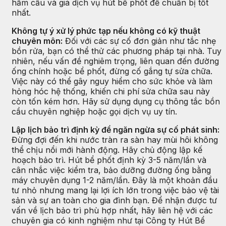
hầm cầu và giá dịch vụ hút bể phốt để chuẩn bị tốt
nhất.
Không tự ý xử lý phức tạp nếu không có kỹ thuật
chuyên môn:
Đối với các sự cố đơn giản như tắc nhẹ
bồn rửa, bạn có thể thử các phương pháp tại nhà. Tuy
nhiên, nếu vấn đề nghiêm trọng, liên quan đến đường
ống chính hoặc bể phốt, đừng cố gắng tự sửa chữa.
Việc này có thể gây nguy hiểm cho sức khỏe và làm
hỏng hóc hệ thống, khiến chi phí sửa chữa sau này
còn tốn kém hơn. Hãy sử dụng dụng cụ thông tắc bồn
cầu chuyên nghiệp hoặc gọi dịch vụ uy tín.
Lập lịch bảo trì định kỳ để ngăn ngừa sự cố phát sinh:
Đừng đợi đến khi nước tràn ra sàn hay mùi hôi không
thể chịu nổi mới hành động. Hãy chủ động lập kế
hoạch bảo trì. Hút bể phốt định kỳ 3-5 năm/lần và
cân nhắc việc kiểm tra, bảo dưỡng đường ống bằng
máy chuyên dụng 1-2 năm/lần. Đây là một khoản đầu
tư nhỏ nhưng mang lại lợi ích lớn trong việc bảo vệ tài
sản và sự an toàn cho gia đình bạn. Để nhận được tư
vấn về lịch bảo trì phù hợp nhất, hãy liên hệ với các
chuyên gia có kinh nghiệm như tại Công ty Hút Bể