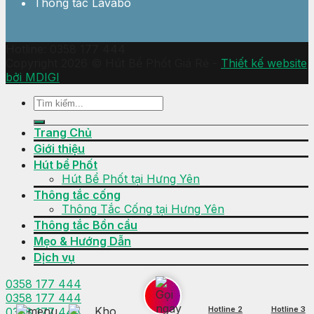
Thông tắc Lavabo
Hotline: 0358 177 444
Copyright 2026 © Hút Bể Phốt Giá Rẻ -
Thiết kế website
bởi MDIGI
Trang Chủ
Giới thiệu
Hút bể Phốt
Hút Bể Phốt tại Hưng Yên
Thông tắc cống
Thông Tắc Cống tại Hưng Yên
Thông tắc Bồn cầu
Mẹo & Hướng Dẫn
Dịch vụ
0358 177 444
0358 177 444
Hotline 2
Hotline 3
0358 177 444