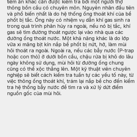
tiềm ẩn khác cần được kiểm tra bởi một người thợ
thông bồn cầu có chuyên môn. Nguyên nhân đầu tiên
và phổ biến nhất là do hệ thống ống thoát khí của bể
phốt bị tắc. Ống này có nhiệm vụ dẫn khí gas sinh ra
trong quá trình phân hủy ra ngoài, nếu nó bị tắc, khí
gas sẽ tìm đường thoát ngược lại vào nhà qua các
đường ống thoát nước. Một khả năng khác là do lớp
vữa xi măng bịt kín nắp bể phốt bị nứt, hở, làm mùi
hôi thoát ra ngoài. Ngoài ra, nếu các bẫy nước (P-trap
hoặc con thỏ) ở dưới bồn cầu, chậu rửa bị khô do lâu
ngày không sử dụng, mùi hôi từ đường ống chung
cũng có thể xộc thẳng lên. Một kỹ thuật viên chuyên
nghiệp sẽ biết cách kiểm tra tuần tự các yếu tố này, từ
việc thông ống thoát khí, trám lại nắp bể cho đến kiểm
tra hệ thống bẫy nước để tìm ra và xử lý dứt điểm
nguồn gốc của mùi hôi.