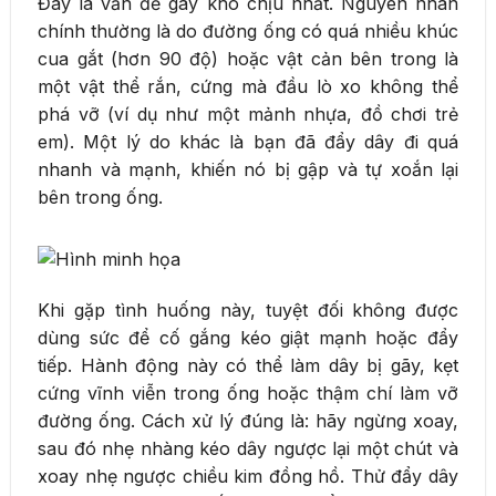
Đây là vấn đề gây khó chịu nhất. Nguyên nhân
chính thường là do đường ống có quá nhiều khúc
cua gắt (hơn 90 độ) hoặc vật cản bên trong là
một vật thể rắn, cứng mà đầu lò xo không thể
phá vỡ (ví dụ như một mảnh nhựa, đồ chơi trẻ
em). Một lý do khác là bạn đã đẩy dây đi quá
nhanh và mạnh, khiến nó bị gập và tự xoắn lại
bên trong ống.
Khi gặp tình huống này, tuyệt đối không được
dùng sức để cố gắng kéo giật mạnh hoặc đẩy
tiếp. Hành động này có thể làm dây bị gãy, kẹt
cứng vĩnh viễn trong ống hoặc thậm chí làm vỡ
đường ống. Cách xử lý đúng là: hãy ngừng xoay,
sau đó nhẹ nhàng kéo dây ngược lại một chút và
xoay nhẹ ngược chiều kim đồng hồ. Thử đẩy dây