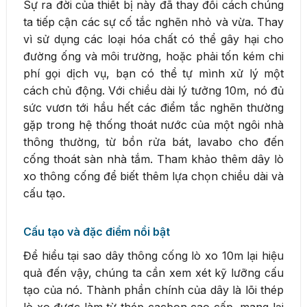
Sự ra đời của thiết bị này đã thay đổi cách chúng
ta tiếp cận các sự cố tắc nghẽn nhỏ và vừa. Thay
vì sử dụng các loại hóa chất có thể gây hại cho
đường ống và môi trường, hoặc phải tốn kém chi
phí gọi dịch vụ, bạn có thể tự mình xử lý một
cách chủ động. Với chiều dài lý tưởng 10m, nó đủ
sức vươn tới hầu hết các điểm tắc nghẽn thường
gặp trong hệ thống thoát nước của một ngôi nhà
thông thường, từ bồn rửa bát, lavabo cho đến
cống thoát sàn nhà tắm. Tham khảo thêm dây lò
xo thông cống để biết thêm lựa chọn chiều dài và
cấu tạo.
Cấu tạo và đặc điểm nổi bật
Để hiểu tại sao dây thông cống lò xo 10m lại hiệu
quả đến vậy, chúng ta cần xem xét kỹ lưỡng cấu
tạo của nó. Thành phần chính của dây là lõi thép
lò xo được làm từ thép cacbon cao cấp, mang lại