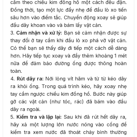
cầm theo chiều kim đồng hồ một cách đều đặn.
Đồng thời, tạo một lực đẩy nhẹ để đầu lò xo tiến
sâu hơn vào điểm tắc. Chuyển động xoay sẽ giúp
đầu dây khoan vào và bám lấy vật cản.
3.
Cảm nhận và xử lý:
Bạn sẽ cảm nhận được sự
thay đổi ở tay cầm khi đầu lò xo phá vỡ vật cản.
Có thể bạn sẽ thấy dây đi tiếp một cách dễ dàng
hơn. Hãy tiếp tục xoay và đẩy thêm khoảng 1 mét
nữa để đảm bảo đường ống được thông hoàn
toàn.
4.
Rút dây ra:
Nới lỏng vít hãm và từ từ kéo dây
ra khỏi ống. Trong quá trình kéo, hãy xoay nhẹ
tay cầm ngược chiều kim đồng hồ. Bước này giúp
gỡ các vật cản (như tóc, rác) đã bám vào đầu
dây ra ngoài.
5.
Kiểm tra và lặp lại:
Sau khi đã rút hết dây ra,
hãy xả một lượng lớn nước nóng vào cống để
kiểm tra xem nước đã thoát chảy bình thường