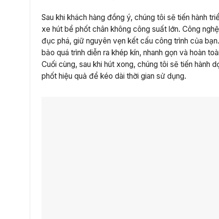
Sau khi khách hàng đồng ý, chúng tôi sẽ tiến hành tri
xe hút bể phốt chân không công suất lớn. Công nghệ
đục phá, giữ nguyên vẹn kết cấu công trình của bạn
bảo quá trình diễn ra khép kín, nhanh gọn và hoàn t
Cuối cùng, sau khi hút xong, chúng tôi sẽ tiến hành
phốt hiệu quả để kéo dài thời gian sử dụng.