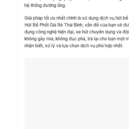
hệ thống đường ống.
Giải pháp tối ưu nhất chính là sử dụng dịch vụ hút b
Hút Bể Phốt Giá Rẻ Thái Bình, vấn đề của bạn sẽ đượ
dụng công nghệ hiện đại, xe hút chuyên dụng và đội 
không gây mùi, không đục phá, trả lại cho bạn một mô
nhận biết, xử lý và lựa chọn dịch vụ phù hợp nhất.