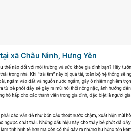
t tại xã Châu Ninh, Hưng Yên
hư thế nào đối với môi trường và sức khỏe gia đình bạn? Hãy tưở
thải trong nhà. Khi “trái tim” này bị quá tải, toàn bộ hệ thống sẽ 
 ngoài, ngấm vào đất và nguồn nước ngầm, gây ô nhiễm nghiêm trọn
ra từ bể phốt đầy sẽ gây ra mùi hôi thối nồng nặc, ảnh hưởng đến
 hô hấp cho các thành viên trong gia đình, đặc biệt là người già
p phải các vấn đề như bồn cầu thoát nước chậm, xuất hiện mùi hô
 trào ngược chất thải. Những dấu hiệu này cho thấy bể phốt đã đầy
ỉ làm tình hình tệ hơn mà còn có thể gây ra những hư hỏng tốn ké