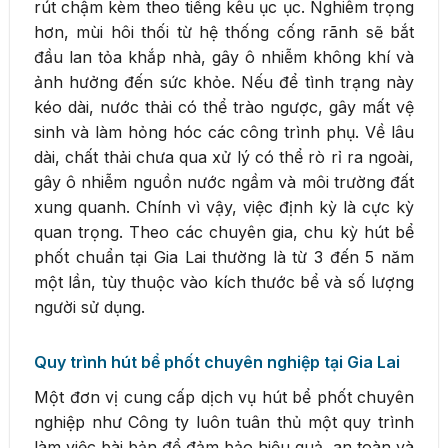
rút chậm kèm theo tiếng kêu ục ục. Nghiêm trọng
hơn, mùi hôi thối từ hệ thống cống rãnh sẽ bắt
đầu lan tỏa khắp nhà, gây ô nhiễm không khí và
ảnh hưởng đến sức khỏe. Nếu để tình trạng này
kéo dài, nước thải có thể trào ngược, gây mất vệ
sinh và làm hỏng hóc các công trình phụ. Về lâu
dài, chất thải chưa qua xử lý có thể rò rỉ ra ngoài,
gây ô nhiễm nguồn nước ngầm và môi trường đất
xung quanh. Chính vì vậy, việc định kỳ là cực kỳ
quan trọng. Theo các chuyên gia, chu kỳ hút bể
phốt chuẩn tại Gia Lai thường là từ 3 đến 5 năm
một lần, tùy thuộc vào kích thước bể và số lượng
người sử dụng.
Quy trình hút bể phốt chuyên nghiệp tại Gia Lai
Một đơn vị cung cấp dịch vụ hút bể phốt chuyên
nghiệp như Công ty luôn tuân thủ một quy trình
làm việc bài bản để đảm bảo hiệu quả, an toàn và