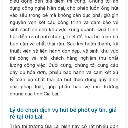
điều động đến địa điểm thi công. Chúng tôi áp
dụng công nghệ hiện đại, cho phép luồn ống hút
vào sâu trong bể mà không cần đục phá, giữ gìn
nguyên vẹn kết cấu công trình và đảm bảo vệ
sinh sạch sẽ cho khu vực xung quanh. Quá trình
hút diễn ra nhanh chóng, triệt để, loại bỏ toàn bộ
bùn cặn và chất thải rắn. Sau khi hoàn thành, kỹ
thuật viên sẽ tiến hành dọn dẹp, vệ sinh khu vực
thi công và mời khách hàng nghiệm thu chất
lượng công việc. Cuối cùng, chúng tôi cung cấp
đầy đủ hóa đơn, phiếu bảo hành và cam kết xử
lý toàn bộ chất thải đã hút theo đúng quy định
của pháp luật, góp phần bảo vệ môi trường
chung của tỉnh Gia Lai.
Lý do chọn dịch vụ hút bể phốt uy tín, giá
rẻ tại Gia Lai
Trên thị trường Gia Lai hiện nay có rất nhiều đơn