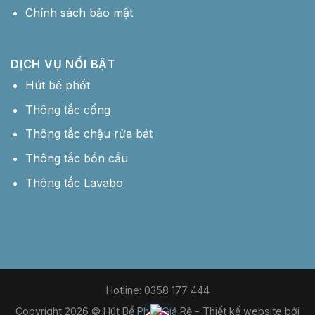
Chính sách bảo mật
DỊCH VỤ NỔI BẬT
Hút bể phốt
Thông tắc cống
Thông tắc chậu rửa bát
Thông tắc bồn cầu
Thông tắc Lavabo
Hotline: 0358 177 444
Copyright 2026 © Hút Bể Phốt Giá Rẻ -
Thiết kế website bởi