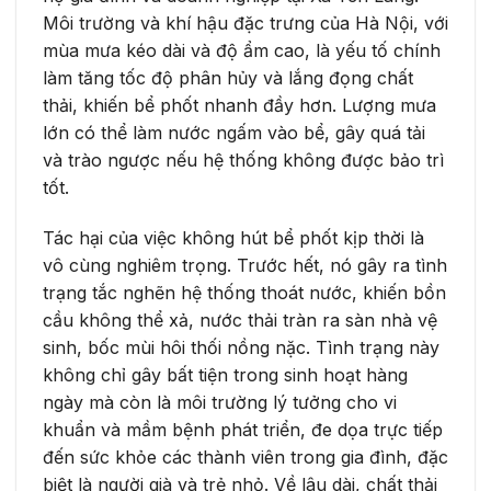
Môi trường và khí hậu đặc trưng của Hà Nội, với
mùa mưa kéo dài và độ ẩm cao, là yếu tố chính
làm tăng tốc độ phân hủy và lắng đọng chất
thải, khiến bể phốt nhanh đầy hơn. Lượng mưa
lớn có thể làm nước ngấm vào bể, gây quá tải
và trào ngược nếu hệ thống không được bảo trì
tốt.
Tác hại của việc không hút bể phốt kịp thời là
vô cùng nghiêm trọng. Trước hết, nó gây ra tình
trạng tắc nghẽn hệ thống thoát nước, khiến bồn
cầu không thể xả, nước thải tràn ra sàn nhà vệ
sinh, bốc mùi hôi thối nồng nặc. Tình trạng này
không chỉ gây bất tiện trong sinh hoạt hàng
ngày mà còn là môi trường lý tưởng cho vi
khuẩn và mầm bệnh phát triển, đe dọa trực tiếp
đến sức khỏe các thành viên trong gia đình, đặc
biệt là người già và trẻ nhỏ. Về lâu dài, chất thải