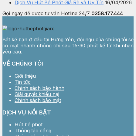
Dịch Vụ Hút Bể Phốt Giá Rẻ và Uy Tín
16/04/2026
Gọi ngay để được tư vấn
Hotline 24/7
0358.177.444
Bất kể bạn ở đâu tại Hưng Yên, đội ngũ của chúng tôi sẽ
có mặt nhanh chóng chỉ sau 15-30 phút kể từ khi nhận
yêu cầu.
VỀ CHÚNG TÔI
Giới thiệu
Tin tức
Chính sách bảo hành
Giải quyết khiếu nại
Chính sách bảo mật
DỊCH VỤ NỔI BẬT
Hút bể phốt
Thông tắc cống