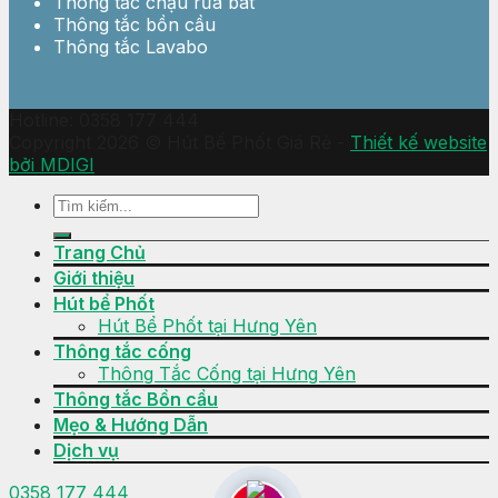
Thông tắc chậu rửa bát
Thông tắc bồn cầu
Thông tắc Lavabo
Hotline: 0358 177 444
Copyright 2026 © Hút Bể Phốt Giá Rẻ -
Thiết kế website
bởi MDIGI
Trang Chủ
Giới thiệu
Hút bể Phốt
Hút Bể Phốt tại Hưng Yên
Thông tắc cống
Thông Tắc Cống tại Hưng Yên
Thông tắc Bồn cầu
Mẹo & Hướng Dẫn
Dịch vụ
0358 177 444