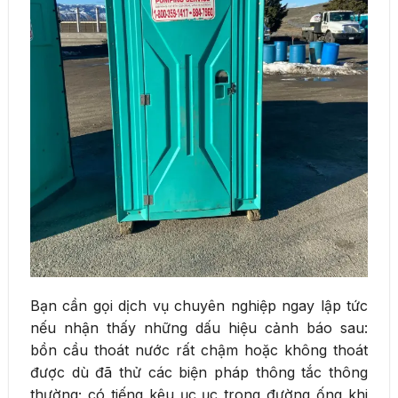
Bạn cần gọi dịch vụ chuyên nghiệp ngay lập tức
nếu nhận thấy những dấu hiệu cảnh báo sau:
bồn cầu thoát nước rất chậm hoặc không thoát
được dù đã thử các biện pháp thông tắc thông
thường; có tiếng kêu ục ục trong đường ống khi