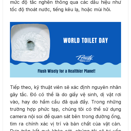
mức độ tắc nghẽn thông qua các dấu hiệu như
tốc độ thoát nước, tiếng kêu lạ, hoặc mùi hôi.
Tiếp theo, kỹ thuật viên sẽ xác định nguyên nhân
gây tắc. Đó có thể là do giấy vệ sinh, dị vật rơi
vào, hay do hầm cầu đã quá đầy. Trong những
trường hợp phức tạp, chúng tôi có thể sử dụng
camera nội soi để quan sát bên trong đường ống,
tìm ra chính xác vị trí và bản chất của vật cản.