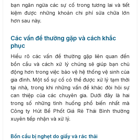
bạn ngăn ngừa các sự cố trong tương lai và tiết
kiệm được những khoản chi phí sửa chữa lớn
hơn sau này.
Các vấn đề thường gặp và cách khắc
phục
Hiểu rõ các vấn đề thường gặp liên quan đến
bồn cầu và cách xử lý chúng sẽ giúp bạn chủ
động hơn trong việc bảo vệ hệ thống vệ sinh của
gia đình. Một số sự cố có thể được xử lý tạm thời
tại nhà, trong khi những vấn đề khác đòi hỏi sự
can thiệp của các chuyên gia. Dưới đây là hai
trong số những tình huống phổ biến nhất mà
Công ty Hút Bể Phốt Giá Rẻ Thái Bình thường
xuyên tiếp nhận và xử lý.
Bồn cầu bị nghẹt do giấy và rác thải