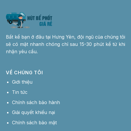
Bất kể bạn ở đâu tại Hưng Yên, đội ngũ của chúng tôi
sẽ có mặt nhanh chóng chỉ sau 15-30 phút kể từ khi
nhận yêu cầu.
VỀ CHÚNG TÔI
Giới thiệu
Tin tức
Chính sách bảo hành
Giải quyết khiếu nại
Chính sách bảo mật