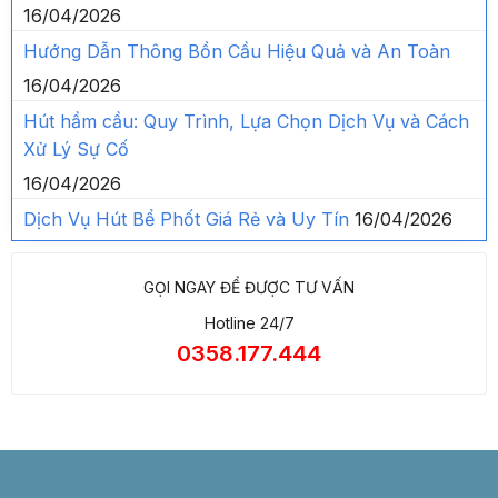
16/04/2026
Hướng Dẫn Thông Bồn Cầu Hiệu Quả và An Toàn
16/04/2026
Hút hầm cầu: Quy Trình, Lựa Chọn Dịch Vụ và Cách
Xử Lý Sự Cố
16/04/2026
Dịch Vụ Hút Bể Phốt Giá Rẻ và Uy Tín
16/04/2026
GỌI NGAY ĐỂ ĐƯỢC TƯ VẤN
Hotline 24/7
0358.177.444