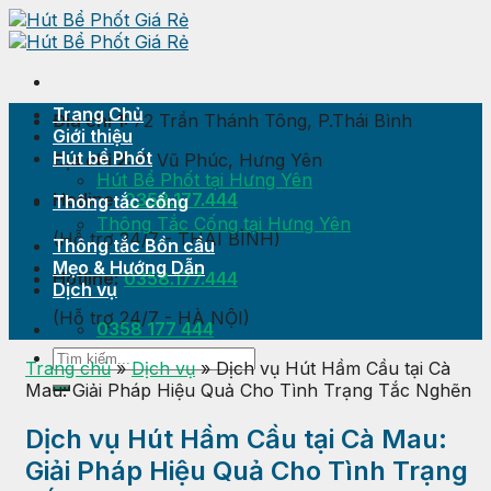
Skip
to
content
Trang Chủ
Địa chỉ 1:
72 Trần Thánh Tông, P.Thái Bình
Giới thiệu
Hút bể Phốt
Địa chỉ 2:
P. Vũ Phúc, Hưng Yên
Hút Bể Phốt tại Hưng Yên
Hotline:
0358.177.444
Thông tắc cống
Thông Tắc Cống tại Hưng Yên
(Hỗ trợ 24/7 - THÁI BÌNH)
Thông tắc Bồn cầu
Mẹo & Hướng Dẫn
Hotline:
0358.177.444
Dịch vụ
(Hỗ trợ 24/7 - HÀ NỘI)
0358 177 444
Trang chủ
»
Dịch vụ
»
Dịch vụ Hút Hầm Cầu tại Cà
Mau: Giải Pháp Hiệu Quả Cho Tình Trạng Tắc Nghẽn
Dịch vụ Hút Hầm Cầu tại Cà Mau:
Giải Pháp Hiệu Quả Cho Tình Trạng