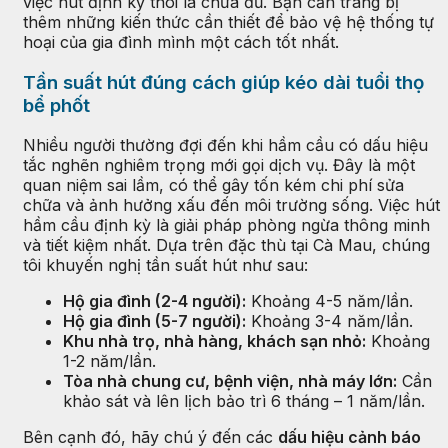
việc hút định kỳ thôi là chưa đủ. Bạn cần trang bị
thêm những kiến thức cần thiết để bảo vệ hệ thống tự
hoại của gia đình mình một cách tốt nhất.
Tần suất hút đúng cách giúp kéo dài tuổi thọ
bể phốt
Nhiều người thường đợi đến khi hầm cầu có dấu hiệu
tắc nghẽn nghiêm trọng mới gọi dịch vụ. Đây là một
quan niệm sai lầm, có thể gây tốn kém chi phí sửa
chữa và ảnh hưởng xấu đến môi trường sống. Việc hút
hầm cầu định kỳ là giải pháp phòng ngừa thông minh
và tiết kiệm nhất. Dựa trên đặc thù tại Cà Mau, chúng
tôi khuyến nghị tần suất hút như sau:
Hộ gia đình (2-4 người):
Khoảng 4-5 năm/lần.
Hộ gia đình (5-7 người):
Khoảng 3-4 năm/lần.
Khu nhà trọ, nhà hàng, khách sạn nhỏ:
Khoảng
1-2 năm/lần.
Tòa nhà chung cư, bệnh viện, nhà máy lớn:
Cần
khảo sát và lên lịch bảo trì 6 tháng – 1 năm/lần.
Bên cạnh đó, hãy chú ý đến các
dấu hiệu cảnh báo