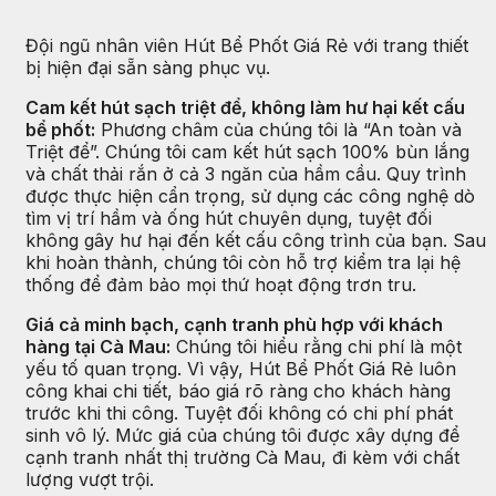
Đội ngũ nhân viên Hút Bể Phốt Giá Rẻ với trang thiết
bị hiện đại sẵn sàng phục vụ.
Cam kết hút sạch triệt để, không làm hư hại kết cấu
bể phốt:
Phương châm của chúng tôi là “An toàn và
Triệt để”. Chúng tôi cam kết hút sạch 100% bùn lắng
và chất thải rắn ở cả 3 ngăn của hầm cầu. Quy trình
được thực hiện cẩn trọng, sử dụng các công nghệ dò
tìm vị trí hầm và ống hút chuyên dụng, tuyệt đối
không gây hư hại đến kết cấu công trình của bạn. Sau
khi hoàn thành, chúng tôi còn hỗ trợ kiểm tra lại hệ
thống để đảm bảo mọi thứ hoạt động trơn tru.
Giá cả minh bạch, cạnh tranh phù hợp với khách
hàng tại Cà Mau:
Chúng tôi hiểu rằng chi phí là một
yếu tố quan trọng. Vì vậy, Hút Bể Phốt Giá Rẻ luôn
công khai chi tiết, báo giá rõ ràng cho khách hàng
trước khi thi công. Tuyệt đối không có chi phí phát
sinh vô lý. Mức giá của chúng tôi được xây dựng để
cạnh tranh nhất thị trường Cà Mau, đi kèm với chất
lượng vượt trội.