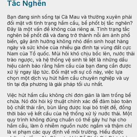
Tắc Nghẽn
Bạn đang sinh sống tại Cà Mau và thường xuyên phải
đối mặt với tình trạng hầm cầu, bể phốt bị tắc nghẽn?
Đây là một vấn đề không của riêng ai. Tình trạng tắc
nghẽn bể phốt đã và đang trở thành nỗi ám ảnh phổ
biến, gây ảnh hưởng không nhỏ đến sinh hoạt hàng
ngày và sức khỏe của nhiều gia đình tại vùng đất cực
Nam của Tổ quốc. Mùi hôi khó chịu bốc lên, nước thải
trào ngược, và hệ thống vệ sinh tê liệt là những dấu
hiệu cảnh báo rằng hầm cầu của bạn đang cần được
xử lý ngay lập tức. Đối mặt với sự cố này, việc lựa
chọn một dịch vụ hút hầm cầu chuyên nghiệp và uy
tín tại địa phương là giải pháp tối ưu nhất.
Việc hút hầm cầu không chỉ đơn giản là làm trống bể
chứa. Nó đòi hỏi kỹ thuật chính xác để đảm bảo toàn
bộ chất thải rắn, bùn lắng được loại bỏ triệt để, đồng
thời bảo vệ kết cấu của hệ thống xử lý nước thải. Một
quy trình không đúng chuẩn có thể gây hư hại cho
hầm cầu, làm ô nhiễm nguồn nước ngầm và thậm chí
là vi phạm các quy định về môi trường. Hiểu được