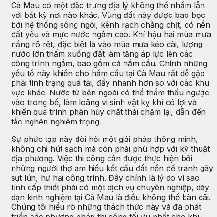
Cà Mau có một đặc trưng địa lý không thể nhầm lẫn
với bất kỳ nơi nào khác. Vùng đất này được bao bọc
bởi hệ thống sông ngòi, kênh rạch chằng chịt, có nền
đất yếu và mực nước ngầm cao. Khí hậu hai mùa mưa
nắng rõ rệt, đặc biệt là vào mùa mưa kéo dài, lượng
nước lớn thấm xuống đất làm tăng áp lực lên các
công trình ngầm, bao gồm cả hầm cầu. Chính những
yếu tố này khiến cho hầm cầu tại Cà Mau rất dễ gặp
phải tình trạng quá tải, đầy nhanh hơn so với các khu
vực khác. Nước từ bên ngoài có thể thẩm thấu ngược
vào trong bể, làm loãng vi sinh vật kỵ khí có lợi và
khiến quá trình phân hủy chất thải chậm lại, dẫn đến
tắc nghẽn nghiêm trọng.
Sự phức tạp này đòi hỏi một giải pháp thông minh,
không chỉ hút sạch mà còn phải phù hợp với kỹ thuật
địa phương. Việc thi công cần được thực hiện bởi
những người thợ am hiểu kết cấu đất nền để tránh gây
sụt lún, hư hại công trình. Đây chính là lý do vì sao
tính cấp thiết phải có một dịch vụ chuyên nghiệp, dày
dạn kinh nghiệm tại Cà Mau là điều không thể bàn cãi.
Chúng tôi hiểu rõ những thách thức này và đã phát
triển các phương pháp thi công tối ưu nhất cho khu