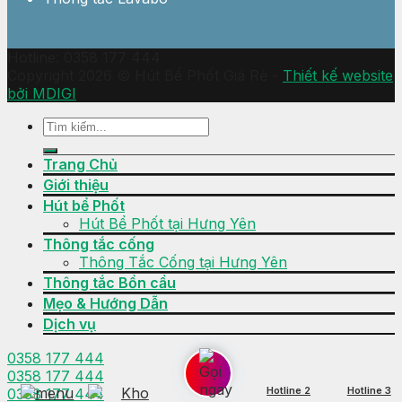
Hotline: 0358 177 444
Copyright 2026 © Hút Bể Phốt Giá Rẻ -
Thiết kế website
bởi MDIGI
Trang Chủ
Giới thiệu
Hút bể Phốt
Hút Bể Phốt tại Hưng Yên
Thông tắc cống
Thông Tắc Cống tại Hưng Yên
Thông tắc Bồn cầu
Mẹo & Hướng Dẫn
Dịch vụ
0358 177 444
0358 177 444
Hotline 2
Hotline 3
0358 177 444