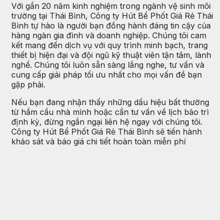
Với gần 20 năm kinh nghiệm trong ngành vệ sinh môi
trường tại Thái Bình, Công ty Hút Bể Phốt Giá Rẻ Thái
Bình tự hào là người bạn đồng hành đáng tin cậy của
hàng ngàn gia đình và doanh nghiệp. Chúng tôi cam
kết mang đến dịch vụ với quy trình minh bạch, trang
thiết bị hiện đại và đội ngũ kỹ thuật viên tận tâm, lành
nghề. Chúng tôi luôn sẵn sàng lắng nghe, tư vấn và
cung cấp giải pháp tối ưu nhất cho mọi vấn đề bạn
gặp phải.
Nếu bạn đang nhận thấy những dấu hiệu bất thường
từ hầm cầu nhà mình hoặc cần tư vấn về lịch bảo trì
định kỳ, đừng ngần ngại liên hệ ngay với chúng tôi.
Công ty Hút Bể Phốt Giá Rẻ Thái Bình sẽ tiến hành
khảo sát và báo giá chi tiết hoàn toàn miễn phí