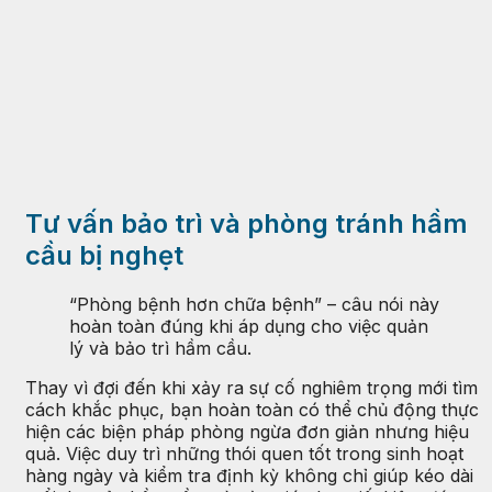
Tư vấn bảo trì và phòng tránh hầm
cầu bị nghẹt
“Phòng bệnh hơn chữa bệnh” – câu nói này
hoàn toàn đúng khi áp dụng cho việc quản
lý và bảo trì hầm cầu.
Thay vì đợi đến khi xảy ra sự cố nghiêm trọng mới tìm
cách khắc phục, bạn hoàn toàn có thể chủ động thực
hiện các biện pháp phòng ngừa đơn giản nhưng hiệu
quả. Việc duy trì những thói quen tốt trong sinh hoạt
hàng ngày và kiểm tra định kỳ không chỉ giúp kéo dài