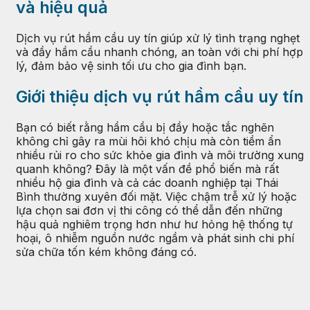
và hiệu quả
Dịch vụ rút hầm cầu uy tín giúp xử lý tình trạng nghẹt
và đầy hầm cầu nhanh chóng, an toàn với chi phí hợp
lý, đảm bảo vệ sinh tối ưu cho gia đình bạn.
Giới thiệu dịch vụ rút hầm cầu uy tín
Bạn có biết rằng hầm cầu bị đầy hoặc tắc nghẽn
không chỉ gây ra mùi hôi khó chịu mà còn tiềm ẩn
nhiều rủi ro cho sức khỏe gia đình và môi trường xung
quanh không? Đây là một vấn đề phổ biến mà rất
nhiều hộ gia đình và cả các doanh nghiệp tại Thái
Bình thường xuyên đối mặt. Việc chậm trễ xử lý hoặc
lựa chọn sai đơn vị thi công có thể dẫn đến những
hậu quả nghiêm trọng hơn như hư hỏng hệ thống tự
hoại, ô nhiễm nguồn nước ngầm và phát sinh chi phí
sửa chữa tốn kém không đáng có.