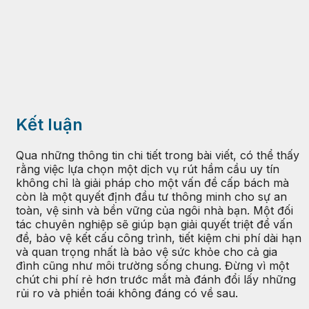
Kết luận
Qua những thông tin chi tiết trong bài viết, có thể thấy
rằng việc lựa chọn một dịch vụ rút hầm cầu uy tín
không chỉ là giải pháp cho một vấn đề cấp bách mà
còn là một quyết định đầu tư thông minh cho sự an
toàn, vệ sinh và bền vững của ngôi nhà bạn. Một đối
tác chuyên nghiệp sẽ giúp bạn giải quyết triệt để vấn
đề, bảo vệ kết cấu công trình, tiết kiệm chi phí dài hạn
và quan trọng nhất là bảo vệ sức khỏe cho cả gia
đình cũng như môi trường sống chung. Đừng vì một
chút chi phí rẻ hơn trước mắt mà đánh đổi lấy những
rủi ro và phiền toái không đáng có về sau.