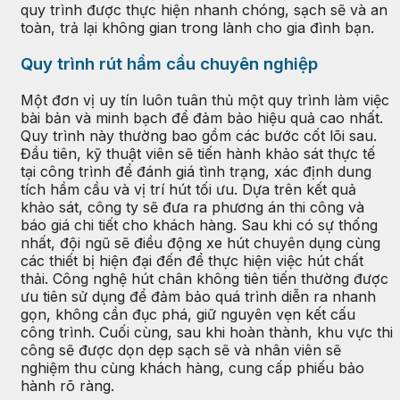
quy trình được thực hiện nhanh chóng, sạch sẽ và an
toàn, trả lại không gian trong lành cho gia đình bạn.
Quy trình rút hầm cầu chuyên nghiệp
Một đơn vị uy tín luôn tuân thủ một quy trình làm việc
bài bản và minh bạch để đảm bảo hiệu quả cao nhất.
Quy trình này thường bao gồm các bước cốt lõi sau.
Đầu tiên, kỹ thuật viên sẽ tiến hành khảo sát thực tế
tại công trình để đánh giá tình trạng, xác định dung
tích hầm cầu và vị trí hút tối ưu. Dựa trên kết quả
khảo sát, công ty sẽ đưa ra phương án thi công và
báo giá chi tiết cho khách hàng. Sau khi có sự thống
nhất, đội ngũ sẽ điều động xe hút chuyên dụng cùng
các thiết bị hiện đại đến để thực hiện việc hút chất
thải. Công nghệ hút chân không tiên tiến thường được
ưu tiên sử dụng để đảm bảo quá trình diễn ra nhanh
gọn, không cần đục phá, giữ nguyên vẹn kết cấu
công trình. Cuối cùng, sau khi hoàn thành, khu vực thi
công sẽ được dọn dẹp sạch sẽ và nhân viên sẽ
nghiệm thu cùng khách hàng, cung cấp phiếu bảo
hành rõ ràng.