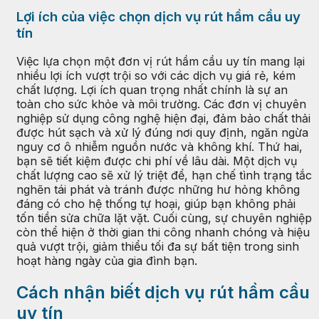
Lợi ích của việc chọn dịch vụ rút hầm cầu uy
tín
Việc lựa chọn một đơn vị rút hầm cầu uy tín mang lại
nhiều lợi ích vượt trội so với các dịch vụ giá rẻ, kém
chất lượng. Lợi ích quan trọng nhất chính là sự an
toàn cho sức khỏe và môi trường. Các đơn vị chuyên
nghiệp sử dụng công nghệ hiện đại, đảm bảo chất thải
được hút sạch và xử lý đúng nơi quy định, ngăn ngừa
nguy cơ ô nhiễm nguồn nước và không khí. Thứ hai,
bạn sẽ tiết kiệm được chi phí về lâu dài. Một dịch vụ
chất lượng cao sẽ xử lý triệt để, hạn chế tình trạng tắc
nghẽn tái phát và tránh được những hư hỏng không
đáng có cho hệ thống tự hoại, giúp bạn không phải
tốn tiền sửa chữa lặt vặt. Cuối cùng, sự chuyên nghiệp
còn thể hiện ở thời gian thi công nhanh chóng và hiệu
quả vượt trội, giảm thiểu tối đa sự bất tiện trong sinh
hoạt hàng ngày của gia đình bạn.
Cách nhận biết dịch vụ rút hầm cầu
uy tín