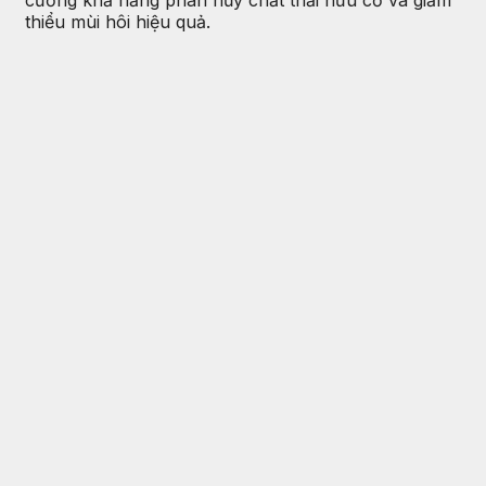
cường khả năng phân hủy chất thải hữu cơ và giảm
thiểu mùi hôi hiệu quả.