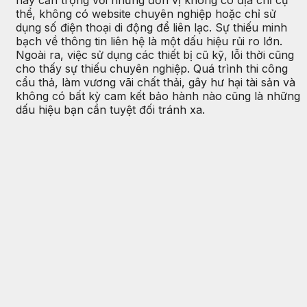
hãy cẩn trọng với những đơn vị không có địa chỉ cụ
thể, không có website chuyên nghiệp hoặc chỉ sử
dụng số điện thoại di động để liên lạc. Sự thiếu minh
bạch về thông tin liên hệ là một dấu hiệu rủi ro lớn.
Ngoài ra, việc sử dụng các thiết bị cũ kỹ, lỗi thời cũng
cho thấy sự thiếu chuyên nghiệp. Quá trình thi công
cẩu thả, làm vương vãi chất thải, gây hư hại tài sản và
không có bất kỳ cam kết bảo hành nào cũng là những
dấu hiệu bạn cần tuyệt đối tránh xa.