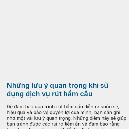
Những lưu ý quan trọng khi sử
dụng dịch vụ rút hầm cầu
Để đảm bảo quá trình rút hầm cầu diễn ra suôn sẻ,
hiệu quả và bảo vệ quyền lợi của mình, bạn cần ghi
nhớ một vài lưu ý quan trọng. Những điểm này sẽ giúp
bạn tránh được các rủi ro tiềm ẩn và đảm bảo rằng