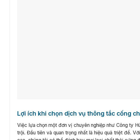
Lợi ích khi chọn dịch vụ thông tắc cống 
Việc lựa chọn một đơn vị chuyên nghiệp như Công ty Hút
trội. Đầu tiên và quan trọng nhất là hiệu quả triệt để. 