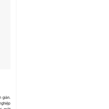
n
 giản.
 nghiệp