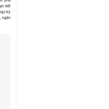
đục phá
n tiết
 ngũ kỹ
ẽ, ngăn