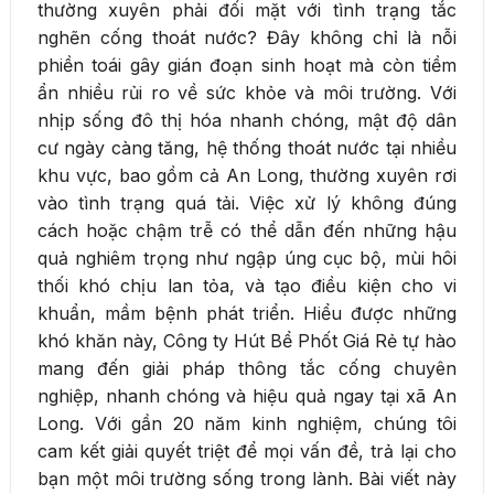
thường xuyên phải đối mặt với tình trạng tắc
nghẽn cống thoát nước? Đây không chỉ là nỗi
phiền toái gây gián đoạn sinh hoạt mà còn tiềm
ẩn nhiều rủi ro về sức khỏe và môi trường. Với
nhịp sống đô thị hóa nhanh chóng, mật độ dân
cư ngày càng tăng, hệ thống thoát nước tại nhiều
khu vực, bao gồm cả An Long, thường xuyên rơi
vào tình trạng quá tải. Việc xử lý không đúng
cách hoặc chậm trễ có thể dẫn đến những hậu
quả nghiêm trọng như ngập úng cục bộ, mùi hôi
thối khó chịu lan tỏa, và tạo điều kiện cho vi
khuẩn, mầm bệnh phát triển. Hiểu được những
khó khăn này, Công ty Hút Bể Phốt Giá Rẻ tự hào
mang đến giải pháp thông tắc cống chuyên
nghiệp, nhanh chóng và hiệu quả ngay tại xã An
Long. Với gần 20 năm kinh nghiệm, chúng tôi
cam kết giải quyết triệt để mọi vấn đề, trả lại cho
bạn một môi trường sống trong lành. Bài viết này