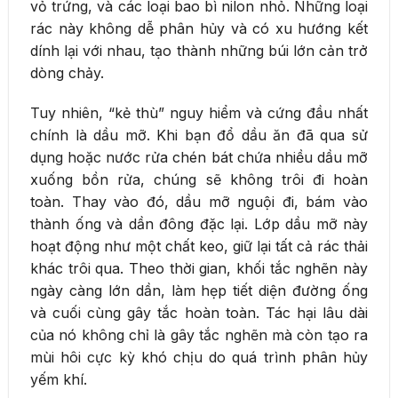
vỏ trứng, và các loại bao bì nilon nhỏ. Những loại
rác này không dễ phân hủy và có xu hướng kết
dính lại với nhau, tạo thành những búi lớn cản trở
dòng chảy.
Tuy nhiên, “kẻ thù” nguy hiểm và cứng đầu nhất
chính là dầu mỡ. Khi bạn đổ dầu ăn đã qua sử
dụng hoặc nước rửa chén bát chứa nhiều dầu mỡ
xuống bồn rửa, chúng sẽ không trôi đi hoàn
toàn. Thay vào đó, dầu mỡ nguội đi, bám vào
thành ống và dần đông đặc lại. Lớp dầu mỡ này
hoạt động như một chất keo, giữ lại tất cả rác thải
khác trôi qua. Theo thời gian, khối tắc nghẽn này
ngày càng lớn dần, làm hẹp tiết diện đường ống
và cuối cùng gây tắc hoàn toàn. Tác hại lâu dài
của nó không chỉ là gây tắc nghẽn mà còn tạo ra
mùi hôi cực kỳ khó chịu do quá trình phân hủy
yếm khí.