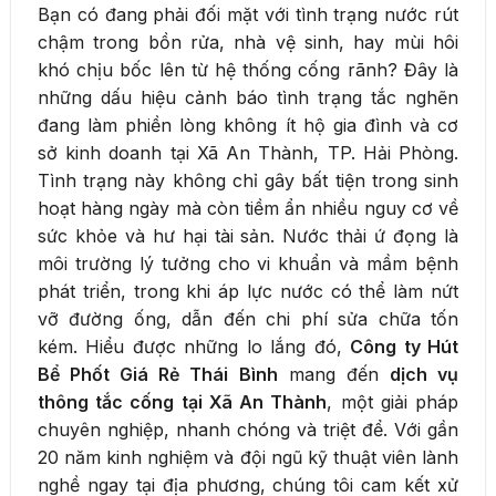
Bạn có đang phải đối mặt với tình trạng nước rút
chậm trong bồn rửa, nhà vệ sinh, hay mùi hôi
khó chịu bốc lên từ hệ thống cống rãnh? Đây là
những dấu hiệu cảnh báo tình trạng tắc nghẽn
đang làm phiền lòng không ít hộ gia đình và cơ
sở kinh doanh tại Xã An Thành, TP. Hải Phòng.
Tình trạng này không chỉ gây bất tiện trong sinh
hoạt hàng ngày mà còn tiềm ẩn nhiều nguy cơ về
sức khỏe và hư hại tài sản. Nước thải ứ đọng là
môi trường lý tưởng cho vi khuẩn và mầm bệnh
phát triển, trong khi áp lực nước có thể làm nứt
vỡ đường ống, dẫn đến chi phí sửa chữa tốn
kém. Hiểu được những lo lắng đó,
Công ty Hút
Bể Phốt Giá Rẻ Thái Bình
mang đến
dịch vụ
thông tắc cống tại Xã An Thành
, một giải pháp
chuyên nghiệp, nhanh chóng và triệt để. Với gần
20 năm kinh nghiệm và đội ngũ kỹ thuật viên lành
nghề ngay tại địa phương, chúng tôi cam kết xử