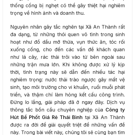
thống cống bị nghẹt có thể gây thiệt hại nghiêm
trọng về hình ảnh và doanh thu.
Nguyên nhân gây tắc nghẽn tại Xã An Thành rất
đa dạng, từ những thói quen vô tình trong sinh
hoạt như đổ dầu mỡ thừa, vụn thức ăn, tóc rối
xuống cống, cho đến các vấn đề khách quan
như lá cây, rác thải trôi vào từ bên ngoài sau
những trận mưa lớn. Khi không được xử lý kịp
thời, tình trạng này sẽ dẫn đến nhiều tác hại
nghiêm trọng: nước thải trào ngược gây mất vệ
sinh, tạo môi trường cho vi khuẩn, ruồi muỗi phát
triển, và thậm chí làm hỏng kết cấu công trình.
Đừng lo lắng, giải pháp đã ở ngay đây. Dịch vụ
thông tắc bồn cầu chuyên nghiệp của
Công ty
Hút Bể Phốt Giá Rẻ Thái Bình
tại Xã An Thành
được ra đời để giải quyết triệt để những vấn đề
này. Trong bài viết này, chúng tôi sẽ cùng bạn tìm