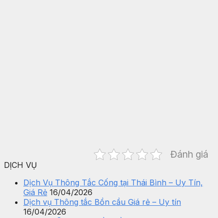
Đánh giá
DỊCH VỤ
Dịch Vụ Thông Tắc Cống tại Thái Bình – Uy Tín,
Giá Rẻ
16/04/2026
Dịch vụ Thông tắc Bồn cầu Giá rẻ – Uy tín
16/04/2026