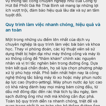
vụ thông tắc cống chuyên nghiệp như của Công ty
Hút Bể Phốt Giá Rẻ Thái Bình sẽ mang lại những lợi
ích vượt trội, đảm bảo hiệu quả lâu dài và sự an tâm
tuyệt đối.
Quy trình làm việc nhanh chóng, hiệu quả và
an toàn
Một trong những ưu điểm lớn nhất của dịch vụ
chuyên nghiệp là quy trình làm việc bài bản và khoa
học. Thay vì phỏng đoán, các kỹ thuật viên sẽ sử
dụng thiết bị hiện đại như máy thông cống và máy lò
xo thông cống để “thăm khám” chính xác nguyên
nhân và vị trí tắc nghẽn bên trong đường ống. Dựa
trên kết quả chẩn đoán, họ sẽ lựa chọn phương pháp
xử lý phù hợp nhất. Phổ biến nhất hiện nay là công
nghệ thông tắc bằng máy lò xo hoặc máy phun nước
áp lực cao (hydro-jetting). Máy phun nước áp lực cao
có khả năng đánh bay mọi mảng bám cứng đầu, từ
dầu mỡ đông đặc đến rác thải tích tụ lâu ngày, làm
sạch đường ống như mới mà không cần đục phá.
Toàn bộ quy trình diễn ra nhanh chóng, triệt để và
quan trọng nhất là an toàn cho hệ thống đường ống