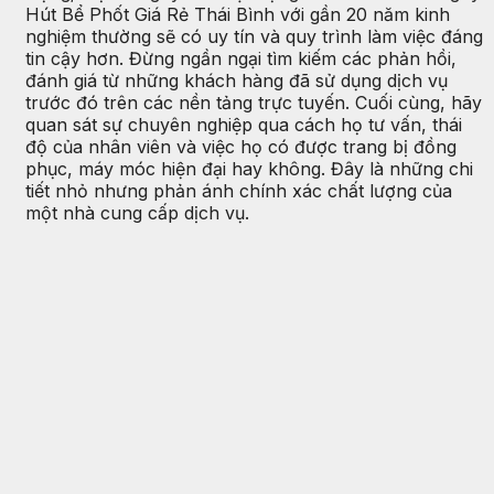
Hút Bể Phốt Giá Rẻ Thái Bình với gần 20 năm kinh
nghiệm thường sẽ có uy tín và quy trình làm việc đáng
tin cậy hơn. Đừng ngần ngại tìm kiếm các phản hồi,
đánh giá từ những khách hàng đã sử dụng dịch vụ
trước đó trên các nền tảng trực tuyến. Cuối cùng, hãy
quan sát sự chuyên nghiệp qua cách họ tư vấn, thái
độ của nhân viên và việc họ có được trang bị đồng
phục, máy móc hiện đại hay không. Đây là những chi
tiết nhỏ nhưng phản ánh chính xác chất lượng của
một nhà cung cấp dịch vụ.