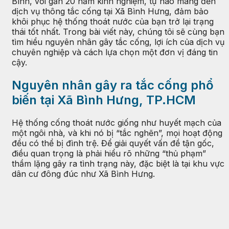
Bình, với gần 20 năm kinh nghiệm, tự hào mang đến
dịch vụ thông tắc cống tại Xã Bình Hưng, đảm bảo
khôi phục hệ thống thoát nước của bạn trở lại trạng
thái tốt nhất. Trong bài viết này, chúng tôi sẽ cùng bạn
tìm hiểu nguyên nhân gây tắc cống, lợi ích của dịch vụ
chuyên nghiệp và cách lựa chọn một đơn vị đáng tin
cậy.
Nguyên nhân gây ra tắc cống phổ
biến tại Xã Bình Hưng, TP.HCM
Hệ thống cống thoát nước giống như huyết mạch của
một ngôi nhà, và khi nó bị “tắc nghẽn”, mọi hoạt động
đều có thể bị đình trệ. Để giải quyết vấn đề tận gốc,
điều quan trọng là phải hiểu rõ những “thủ phạm”
thầm lặng gây ra tình trạng này, đặc biệt là tại khu vực
dân cư đông đúc như Xã Bình Hưng.