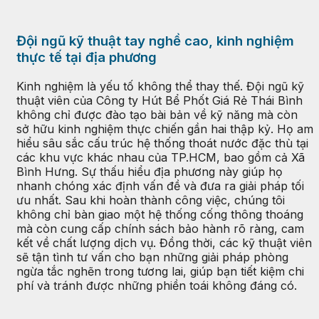
Đội ngũ kỹ thuật tay nghề cao, kinh nghiệm
thực tế tại địa phương
Kinh nghiệm là yếu tố không thể thay thế. Đội ngũ kỹ
thuật viên của Công ty Hút Bể Phốt Giá Rẻ Thái Bình
không chỉ được đào tạo bài bản về kỹ năng mà còn
sở hữu kinh nghiệm thực chiến gần hai thập kỷ. Họ am
hiểu sâu sắc cấu trúc hệ thống thoát nước đặc thù tại
các khu vực khác nhau của TP.HCM, bao gồm cả Xã
Bình Hưng. Sự thấu hiểu địa phương này giúp họ
nhanh chóng xác định vấn đề và đưa ra giải pháp tối
ưu nhất. Sau khi hoàn thành công việc, chúng tôi
không chỉ bàn giao một hệ thống cống thông thoáng
mà còn cung cấp chính sách bảo hành rõ ràng, cam
kết về chất lượng dịch vụ. Đồng thời, các kỹ thuật viên
sẽ tận tình tư vấn cho bạn những giải pháp phòng
ngừa tắc nghẽn trong tương lai, giúp bạn tiết kiệm chi
phí và tránh được những phiền toái không đáng có.