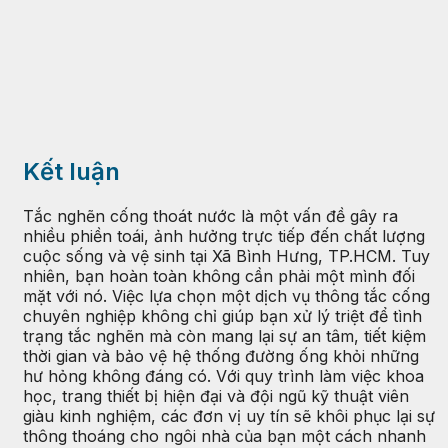
Kết luận
Tắc nghẽn cống thoát nước là một vấn đề gây ra
nhiều phiền toái, ảnh hưởng trực tiếp đến chất lượng
cuộc sống và vệ sinh tại Xã Bình Hưng, TP.HCM. Tuy
nhiên, bạn hoàn toàn không cần phải một mình đối
mặt với nó. Việc lựa chọn một dịch vụ thông tắc cống
chuyên nghiệp không chỉ giúp bạn xử lý triệt để tình
trạng tắc nghẽn mà còn mang lại sự an tâm, tiết kiệm
thời gian và bảo vệ hệ thống đường ống khỏi những
hư hỏng không đáng có. Với quy trình làm việc khoa
học, trang thiết bị hiện đại và đội ngũ kỹ thuật viên
giàu kinh nghiệm, các đơn vị uy tín sẽ khôi phục lại sự
thông thoáng cho ngôi nhà của bạn một cách nhanh