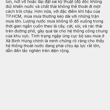
lún, nứt vỡ hoặc lắp đặt sai kỹ thuật (độ dốc không
đủ) khiến nước và chất thải không thể thoát đi một
cách trôi chảy. Hơn nữa, với đặc điểm khí hậu của
TP.HCM, mùa mưa thường kéo dài với những trận
mưa lớn. Lượng nước mưa khổng lồ đổ xuống trong
thời gian ngắn cuốn theo lá cây, cát, sỏi, và rác thải
trên đường phố, gây quá tải cho hệ thống cống chung
của khu vực. Tình trạng ngập úng cục bộ sau mưa ở
Xã Bình Hưng chính là minh chứng rõ ràng cho thấy
hệ thống thoát nước đang phải chịu áp lực rất lớn,
dẫn đến tắc nghẽn trên diện rộng.