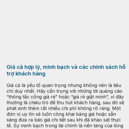
Giá cả hợp lý, minh bạch và các chính sách hỗ
trợ khách hàng
Giá cả là yếu tố quan trọng nhưng không nên là tiêu
chí duy nhất. Hãy cẩn trọng với những lời quảng cáo
“thông tắc cống giá rẻ” hoặc “giá rẻ giật mình”, vì đây
thường là chiêu trò để thu hút khách hàng, sau đó sẽ
phát sinh thêm rất nhiều chi phí không rõ ràng. Một
đơn vị uy tín sẽ luôn công khai bảng giá hoặc sẵn
sàng đưa ra báo giá chi tiết sau khi đã khảo sát thực
tế. Sự minh bạch trong tài chính là nền tảng của lòng