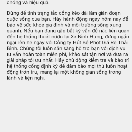
chóng và hiệu quả.
Đừng để tình trạng tắc cống kéo dài làm gián đoạn
cuộc sống của bạn. Hãy hành động ngay hôm nay để
bảo vệ sức khỏe gia đình và môi trường sống xung
quanh. Nếu bạn đang gặp bất kỳ vấn đề nào liên quan
đến hệ thống thoát nước tại Xã Bình Hưng, đừng ngần
ngại liên hệ ngay với Công ty Hút Bể Phốt Giá Rẻ Thái
Bình. Chúng tôi luôn sẵn sàng hỗ trợ bạn với dịch vụ
tư vấn hoàn toàn miễn phí, khảo sát tận nơi và đưa ra
giải pháp tối ưu nhất. Hãy chủ động kiểm tra và bảo trì
hệ thống cống định kỳ để đảm bảo mọi thứ luôn hoạt
động trơn tru, mang lại một không gian sống trong
lành và tiện nghi.