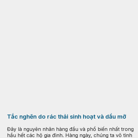
Tắc nghẽn do rác thải sinh hoạt và dầu mỡ
Đây là nguyên nhân hàng đầu và phổ biến nhất trong
hầu hết các hộ gia đình. Hàng ngày, chúng ta vô tình