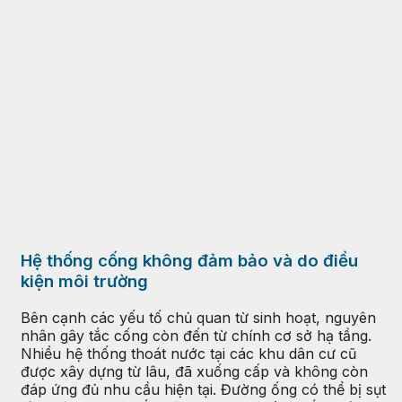
Hệ thống cống không đảm bảo và do điều
kiện môi trường
Bên cạnh các yếu tố chủ quan từ sinh hoạt, nguyên
nhân gây tắc cống còn đến từ chính cơ sở hạ tầng.
Nhiều hệ thống thoát nước tại các khu dân cư cũ
được xây dựng từ lâu, đã xuống cấp và không còn
đáp ứng đủ nhu cầu hiện tại. Đường ống có thể bị sụt