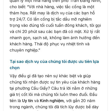
quản lý một nhà hàng trên phố Trần Đăng Ninh,
cho biết: “Với nhà hàng, việc tắc cống là một
thảm họa. Rất may là dịch vụ của các bạn hỗ
trợ 24/7. Có lần cống bị tắc dầu mỡ nghiêm
trọng vào đúng tối cuối tuần đông khách, tôi gọi
và chỉ 20 phút sau các bạn đã có mặt. Xử lý rất
nhanh gọn, sạch sẽ, không làm ảnh hưởng đến
khách hàng. Thái độ phục vụ nhiệt tình và
chuyên nghiệp.”
Tại sao dịch vụ của chúng tôi được ưu tiên lựa
chọn
Vậy điều gì đã tạo nên sự khác biệt và giúp
chúng tôi nhận được sự tin yêu của khách hàng
tại phường Cầu Giấy? Câu trả lời nằm ở những
giá trị cốt lõi mà chúng tôi luôn theo đuổi. Đầu
tiên là
Uy tín
và
Kinh nghiệm
, với gần 20 năm
trong ngành, chúng tôi đã tích lũy được bề dày