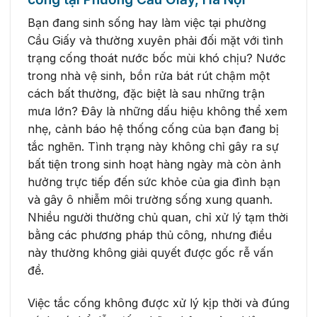
Bạn đang sinh sống hay làm việc tại phường
Cầu Giấy và thường xuyên phải đối mặt với tình
trạng cống thoát nước bốc mùi khó chịu? Nước
trong nhà vệ sinh, bồn rửa bát rút chậm một
cách bất thường, đặc biệt là sau những trận
mưa lớn? Đây là những dấu hiệu không thể xem
nhẹ, cảnh báo hệ thống cống của bạn đang bị
tắc nghẽn. Tình trạng này không chỉ gây ra sự
bất tiện trong sinh hoạt hàng ngày mà còn ảnh
hưởng trực tiếp đến sức khỏe của gia đình bạn
và gây ô nhiễm môi trường sống xung quanh.
Nhiều người thường chủ quan, chỉ xử lý tạm thời
bằng các phương pháp thủ công, nhưng điều
này thường không giải quyết được gốc rễ vấn
đề.
Việc tắc cống không được xử lý kịp thời và đúng