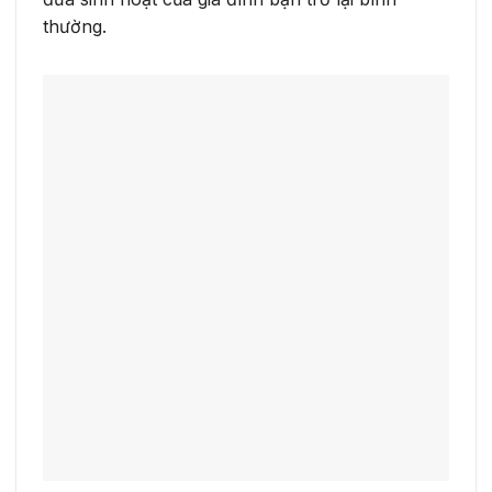
thường.