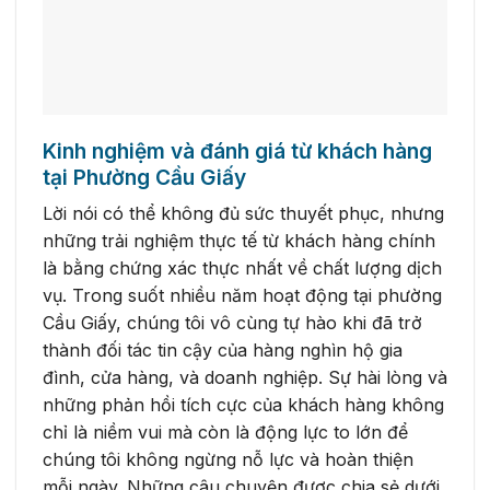
Kinh nghiệm và đánh giá từ khách hàng
tại Phường Cầu Giấy
Lời nói có thể không đủ sức thuyết phục, nhưng
những trải nghiệm thực tế từ khách hàng chính
là bằng chứng xác thực nhất về chất lượng dịch
vụ. Trong suốt nhiều năm hoạt động tại phường
Cầu Giấy, chúng tôi vô cùng tự hào khi đã trở
thành đối tác tin cậy của hàng nghìn hộ gia
đình, cửa hàng, và doanh nghiệp. Sự hài lòng và
những phản hồi tích cực của khách hàng không
chỉ là niềm vui mà còn là động lực to lớn để
chúng tôi không ngừng nỗ lực và hoàn thiện
mỗi ngày. Những câu chuyện được chia sẻ dưới