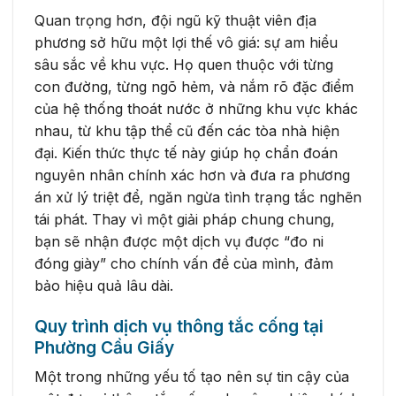
Quan trọng hơn, đội ngũ kỹ thuật viên địa
phương sở hữu một lợi thế vô giá: sự am hiểu
sâu sắc về khu vực. Họ quen thuộc với từng
con đường, từng ngõ hẻm, và nắm rõ đặc điểm
của hệ thống thoát nước ở những khu vực khác
nhau, từ khu tập thể cũ đến các tòa nhà hiện
đại. Kiến thức thực tế này giúp họ chẩn đoán
nguyên nhân chính xác hơn và đưa ra phương
án xử lý triệt để, ngăn ngừa tình trạng tắc nghẽn
tái phát. Thay vì một giải pháp chung chung,
bạn sẽ nhận được một dịch vụ được “đo ni
đóng giày” cho chính vấn đề của mình, đảm
bảo hiệu quả lâu dài.
Quy trình dịch vụ thông tắc cống tại
Phường Cầu Giấy
Một trong những yếu tố tạo nên sự tin cậy của