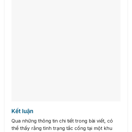
Kết luận
Qua những thông tin chi tiết trong bài viết, có
thể thấy rằng tình trạng tắc cống tại một khu