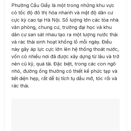
Phường Cầu Giấy là một trong những khu vực
có tốc độ đô thị hóa nhanh và mật độ dân cư
cực kỳ cao tại Hà Nội. Số lượng lớn các tòa nhà
văn phòng, chung cư, trường đại học và khu
dân cư san sát nhau tạo ra một lượng nước thải
và rác thải sinh hoạt khổng lồ mỗi ngày. Điều
này gây áp lực cực lớn lên hệ thống thoát nước,
vốn có nhiều nơi đã được xây dựng từ lâu và trở
nên cũ kỹ, quá tải. Đặc biệt, trong các con ngõ
nhỏ, đường ống thường có thiết kế phức tạp và
tiết diện hẹp, rất dễ bị tích tụ dầu mỡ, tóc rối và
rác thải.