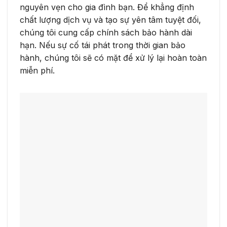
nguyên vẹn cho gia đình bạn. Để khẳng định
chất lượng dịch vụ và tạo sự yên tâm tuyệt đối,
chúng tôi cung cấp chính sách bảo hành dài
hạn. Nếu sự cố tái phát trong thời gian bảo
hành, chúng tôi sẽ có mặt để xử lý lại hoàn toàn
miễn phí.