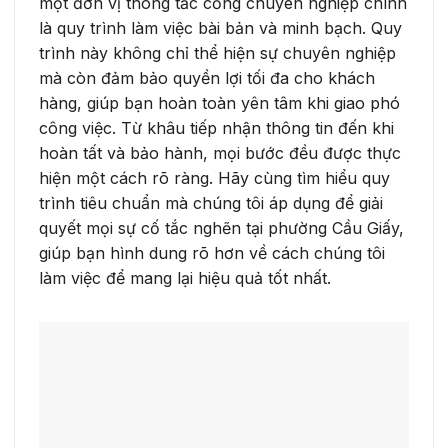
một đơn vị thông tắc cống chuyên nghiệp chính
là quy trình làm việc bài bản và minh bạch. Quy
trình này không chỉ thể hiện sự chuyên nghiệp
mà còn đảm bảo quyền lợi tối đa cho khách
hàng, giúp bạn hoàn toàn yên tâm khi giao phó
công việc. Từ khâu tiếp nhận thông tin đến khi
hoàn tất và bảo hành, mọi bước đều được thực
hiện một cách rõ ràng. Hãy cùng tìm hiểu quy
trình tiêu chuẩn mà chúng tôi áp dụng để giải
quyết mọi sự cố tắc nghẽn tại phường Cầu Giấy,
giúp bạn hình dung rõ hơn về cách chúng tôi
làm việc để mang lại hiệu quả tốt nhất.