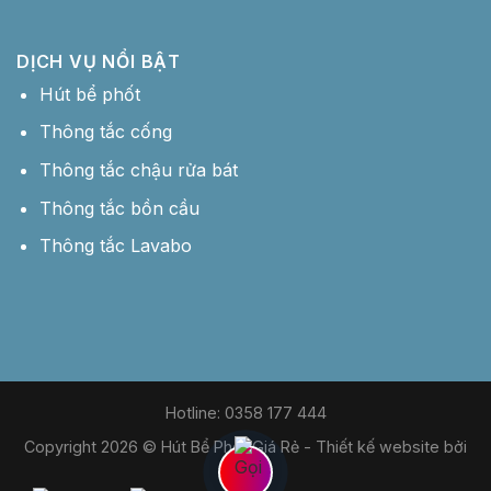
DỊCH VỤ NỔI BẬT
Hút bể phốt
Thông tắc cống
Thông tắc chậu rửa bát
Thông tắc bồn cầu
Thông tắc Lavabo
Hotline: 0358 177 444
Copyright 2026 © Hút Bể Phốt Giá Rẻ -
Thiết kế website bởi
MDIGI