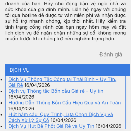
doanh của bạn. Hãy chủ động bảo vệ ngôi nhà và
sức khỏe của gia đình mình. Liên hệ ngay với chúng
tôi qua hotline để được tư vấn miễn phí và nhận được
sự hỗ trợ nhanh chóng, kịp thời nhất. Hãy kiểm tra
tình trạng cống rãnh của bạn ngay hôm nay và đặt
lịch dịch vụ để ngăn chặn những sự cố không mong
muốn trước khi chúng trở nên nghiêm trọng hơn.
Đánh giá
DỊCH VỤ
Dịch Vụ Thông Tắc Cống tại Thái Bình – Uy Tín,
Giá Rẻ
16/04/2026
Dịch vụ Thông tắc Bồn cầu Giá rẻ – Uy tín
16/04/2026
Hướng Dẫn Thông Bồn Cầu Hiệu Quả và An Toàn
16/04/2026
Hút hầm cầu: Quy Trình, Lựa Chọn Dịch Vụ và
Cách Xử Lý Sự Cố
16/04/2026
Dịch Vụ Hút Bể Phốt Giá Rẻ và Uy Tín
16/04/2026