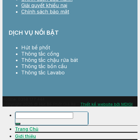
Giải quyết khiếu nại
Chính sách bảo mật
DỊCH VỤ NỔI BẬT
Hút bể phốt
Thông tắc cống
Thông tắc chậu rửa bát
Thông tắc bồn cầu
Thông tắc Lavabo
Hotline: 0358 177 444
Copyright 2026 © Hút Bể Phốt Giá Rẻ -
Thiết kế website bởi MDIGI
Trang Chủ
Giới thiệu