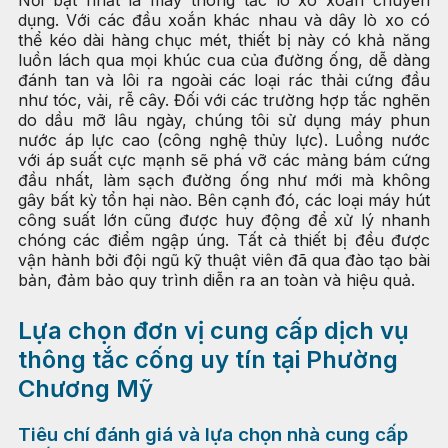
Nổi bật nhất là máy thông tắc lò xo xoắn chuyên
dụng. Với các đầu xoắn khác nhau và dây lò xo có
thể kéo dài hàng chục mét, thiết bị này có khả năng
luồn lách qua mọi khúc cua của đường ống, dễ dàng
đánh tan và lôi ra ngoài các loại rác thải cứng đầu
như tóc, vải, rễ cây. Đối với các trường hợp tắc nghẽn
do dầu mỡ lâu ngày, chúng tôi sử dụng máy phun
nước áp lực cao (công nghệ thủy lực). Luồng nước
với áp suất cực mạnh sẽ phá vỡ các mảng bám cứng
đầu nhất, làm sạch đường ống như mới mà không
gây bất kỳ tổn hại nào. Bên cạnh đó, các loại máy hút
công suất lớn cũng được huy động để xử lý nhanh
chóng các điểm ngập úng. Tất cả thiết bị đều được
vận hành bởi đội ngũ kỹ thuật viên đã qua đào tạo bài
bản, đảm bảo quy trình diễn ra an toàn và hiệu quả.
Lựa chọn đơn vị cung cấp dịch vụ
thông tắc cống uy tín tại Phường
Chương Mỹ
Tiêu chí đánh giá và lựa chọn nhà cung cấp