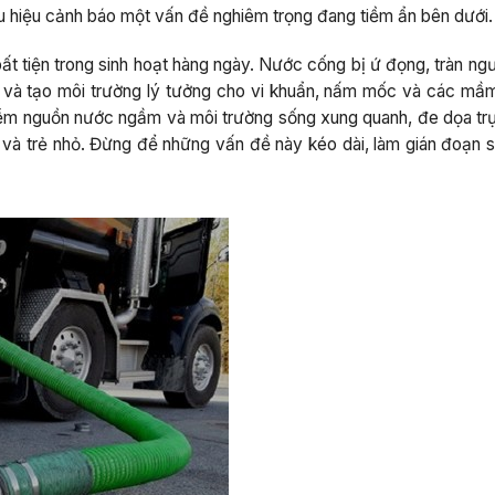
ấu hiệu cảnh báo một vấn đề nghiêm trọng đang tiềm ẩn bên dưới.
ất tiện trong sinh hoạt hàng ngày. Nước cống bị ứ đọng, tràn ng
 và tạo môi trường lý tưởng cho vi khuẩn, nấm mốc và các mầ
nhiễm nguồn nước ngầm và môi trường sống xung quanh, đe dọa trự
à và trẻ nhỏ. Đừng để những vấn đề này kéo dài, làm gián đoạn s