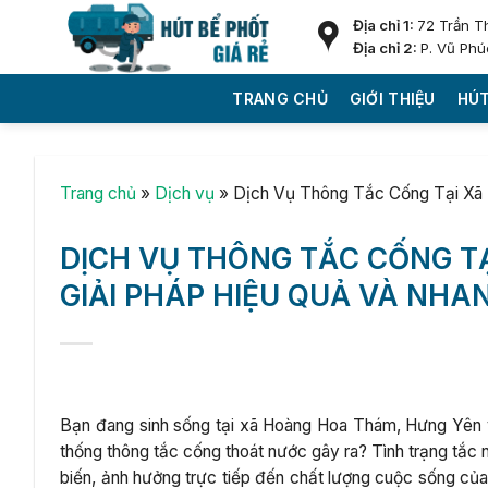
Skip
Địa chỉ 1:
72 Trần T
to
Địa chỉ 2:
P. Vũ Phú
content
TRANG CHỦ
GIỚI THIỆU
HÚT
Trang chủ
»
Dịch vụ
»
Dịch Vụ Thông Tắc Cống Tại Xã 
DỊCH VỤ THÔNG TẮC CỐNG T
GIẢI PHÁP HIỆU QUẢ VÀ NH
Bạn đang sinh sống tại xã Hoàng Hoa Thám, Hưng Yên v
thống thông tắc cống thoát nước gây ra? Tình trạng tắc
biến, ảnh hưởng trực tiếp đến chất lượng cuộc sống của 