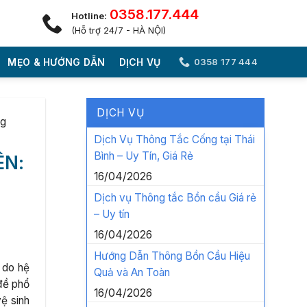
0358.177.444
Hotline:
(Hỗ trợ 24/7 - HÀ NỘI)
MẸO & HƯỚNG DẪN
DỊCH VỤ
0358 177 444
DỊCH VỤ
ng
Dịch Vụ Thông Tắc Cống tại Thái
Bình – Uy Tín, Giá Rẻ
ÊN:
16/04/2026
Dịch vụ Thông tắc Bồn cầu Giá rẻ
– Uy tín
16/04/2026
Hướng Dẫn Thông Bồn Cầu Hiệu
 do hệ
Quả và An Toàn
đề phổ
16/04/2026
ệ sinh