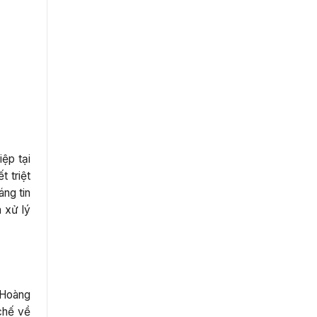
ệp tại
 triệt
áng tin
h xử lý
ã Hoàng
chế về