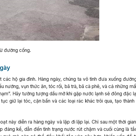
 từ đường cống.
ngày
t các hộ gia đình. Hàng ngày, chúng ta vô tình đưa xuống đườn
nấu nướng, vụn thức ăn, tóc rối, bã trà, bã cà phê, và cả những m
 phạm”. Hãy tưởng tượng dầu mỡ khi gặp nước lạnh sẽ đông đặc lạ
ục giữ lại tóc, cặn bẩn và các loại rác khác trôi qua, tạo thàn
t này diễn ra hàng ngày và lặp đi lặp lại. Chỉ sau một thời gia
p đáng kể, dẫn đến tình trạng nước rút chậm và cuối cùng là tắ