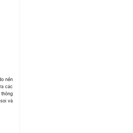
do nền
ra các
 thông
soi và