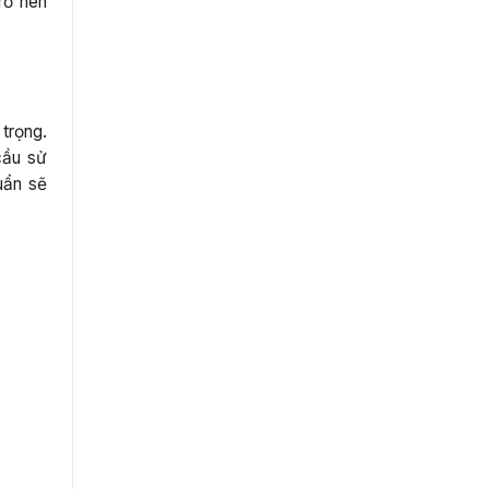
rở nên
trọng.
cầu sử
uẩn sẽ