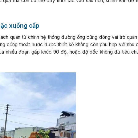
u quả mà còn có thể đẩy khối tắc vào sâu hơn, khiến vấn đề t
oặc xuống cấp
hách quan từ chính hệ thống đường ống cũng đóng vai trò quan 
ống cống thoát nước được thiết kế không còn phù hợp với nhu 
quá nhiều đoạn gấp khúc 90 độ, hoặc độ dốc không đủ tiêu ch