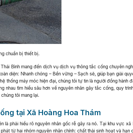
g chuẩn bị thiết bị.
 Thái Bình mang đến dịch vụ dịch vụ thông tắc cống chuyên nghi
àn diện: Nhanh chóng – Bền vững – Sạch sẽ, giúp bạn giải quyết
ệ thống máy móc hiện đại, chúng tôi tự tin là người đồng hành đ
ùng nhau tìm hiểu sâu hơn về nguyên nhân gây tắc cống, quy trìn
 chúng tôi mang lại.
cống tại Xã Hoàng Hoa Thám
iên là phải hiểu rõ nguyên nhân gốc rễ gây ra nó. Tại khu vực x
hát từ hai nhóm nguyên nhân chính: chất thải sinh hoạt và hạn 