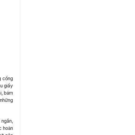
g cống
ẩu giấy
i, bám
h những
n ngắn,
c hoàn