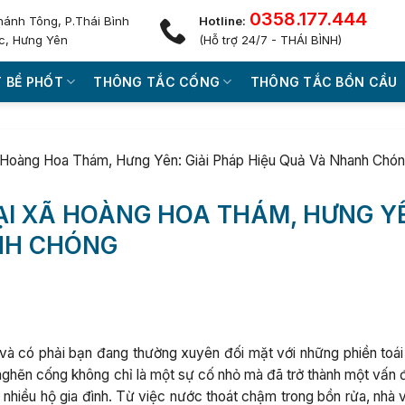
0358.177.444
hánh Tông, P.Thái Bình
Hotline:
c, Hưng Yên
(Hỗ trợ 24/7 - THÁI BÌNH)
 BỂ PHỐT
THÔNG TẮC CỐNG
THÔNG TẮC BỒN CẦU
Hoàng Hoa Thám, Hưng Yên: Giải Pháp Hiệu Quả Và Nhanh Chó
ẠI XÃ HOÀNG HOA THÁM, HƯNG Y
ANH CHÓNG
à có phải bạn đang thường xuyên đối mặt với những phiền toái
 nghẽn cống không chỉ là một sự cố nhỏ mà đã trở thành một vấn 
nhiều hộ gia đình. Từ việc nước thoát chậm trong bồn rửa, nhà v