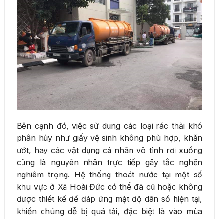
Bên cạnh đó, việc sử dụng các loại rác thải khó
phân hủy như giấy vệ sinh không phù hợp, khăn
ướt, hay các vật dụng cá nhân vô tình rơi xuống
cũng là nguyên nhân trực tiếp gây tắc nghẽn
nghiêm trọng. Hệ thống thoát nước tại một số
khu vực ở Xã Hoài Đức có thể đã cũ hoặc không
được thiết kế để đáp ứng mật độ dân số hiện tại,
khiến chúng dễ bị quá tải, đặc biệt là vào mùa