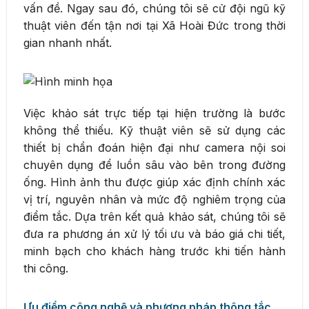
vấn đề. Ngay sau đó, chúng tôi sẽ cử đội ngũ kỹ
thuật viên đến tận nơi tại Xã Hoài Đức trong thời
gian nhanh nhất.
Việc khảo sát trực tiếp tại hiện trường là bước
không thể thiếu. Kỹ thuật viên sẽ sử dụng các
thiết bị chẩn đoán hiện đại như camera nội soi
chuyên dụng để luồn sâu vào bên trong đường
ống. Hình ảnh thu được giúp xác định chính xác
vị trí, nguyên nhân và mức độ nghiêm trọng của
điểm tắc. Dựa trên kết quả khảo sát, chúng tôi sẽ
đưa ra phương án xử lý tối ưu và báo giá chi tiết,
minh bạch cho khách hàng trước khi tiến hành
thi công.
Ưu điểm công nghệ và phương pháp thông tắc