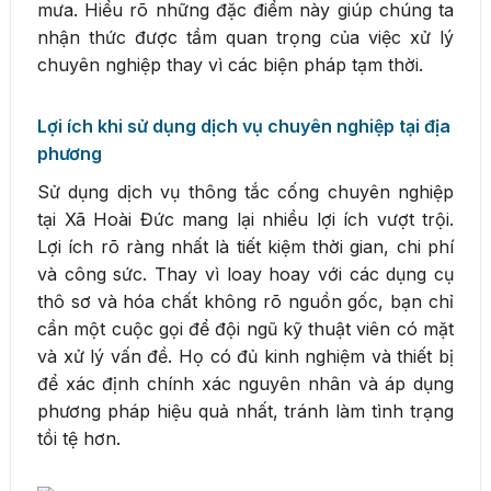
mưa. Hiểu rõ những đặc điểm này giúp chúng ta
nhận thức được tầm quan trọng của việc xử lý
chuyên nghiệp thay vì các biện pháp tạm thời.
Lợi ích khi sử dụng dịch vụ chuyên nghiệp tại địa
phương
Sử dụng dịch vụ thông tắc cống chuyên nghiệp
tại Xã Hoài Đức mang lại nhiều lợi ích vượt trội.
Lợi ích rõ ràng nhất là tiết kiệm thời gian, chi phí
và công sức. Thay vì loay hoay với các dụng cụ
thô sơ và hóa chất không rõ nguồn gốc, bạn chỉ
cần một cuộc gọi để đội ngũ kỹ thuật viên có mặt
và xử lý vấn đề. Họ có đủ kinh nghiệm và thiết bị
để xác định chính xác nguyên nhân và áp dụng
phương pháp hiệu quả nhất, tránh làm tình trạng
tồi tệ hơn.