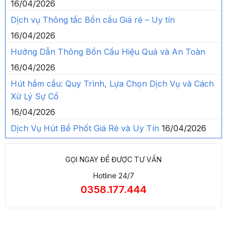
16/04/2026
Dịch vụ Thông tắc Bồn cầu Giá rẻ – Uy tín
16/04/2026
Hướng Dẫn Thông Bồn Cầu Hiệu Quả và An Toàn
16/04/2026
Hút hầm cầu: Quy Trình, Lựa Chọn Dịch Vụ và Cách
Xử Lý Sự Cố
16/04/2026
Dịch Vụ Hút Bể Phốt Giá Rẻ và Uy Tín
16/04/2026
GỌI NGAY ĐỂ ĐƯỢC TƯ VẤN
Hotline 24/7
0358.177.444