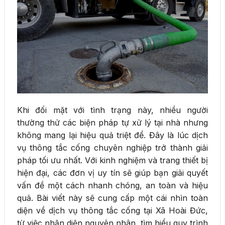
Khi đối mặt với tình trạng này, nhiều người
thường thử các biện pháp tự xử lý tại nhà nhưng
không mang lại hiệu quả triệt để. Đây là lúc dịch
vụ thông tắc cống chuyên nghiệp trở thành giải
pháp tối ưu nhất. Với kinh nghiệm và trang thiết bị
hiện đại, các đơn vị uy tín sẽ giúp bạn giải quyết
vấn đề một cách nhanh chóng, an toàn và hiệu
quả. Bài viết này sẽ cung cấp một cái nhìn toàn
diện về dịch vụ thông tắc cống tại Xã Hoài Đức,
từ việc nhận diện nguyên nhân, tìm hiểu quy trình