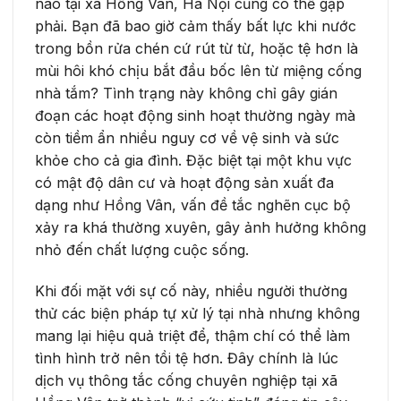
nào tại xã Hồng Vân, Hà Nội cũng có thể gặp
phải. Bạn đã bao giờ cảm thấy bất lực khi nước
trong bồn rửa chén cứ rút từ từ, hoặc tệ hơn là
mùi hôi khó chịu bắt đầu bốc lên từ miệng cống
nhà tắm? Tình trạng này không chỉ gây gián
đoạn các hoạt động sinh hoạt thường ngày mà
còn tiềm ẩn nhiều nguy cơ về vệ sinh và sức
khỏe cho cả gia đình. Đặc biệt tại một khu vực
có mật độ dân cư và hoạt động sản xuất đa
dạng như Hồng Vân, vấn đề tắc nghẽn cục bộ
xảy ra khá thường xuyên, gây ảnh hưởng không
nhỏ đến chất lượng cuộc sống.
Khi đối mặt với sự cố này, nhiều người thường
thử các biện pháp tự xử lý tại nhà nhưng không
mang lại hiệu quả triệt để, thậm chí có thể làm
tình hình trở nên tồi tệ hơn. Đây chính là lúc
dịch vụ thông tắc cống chuyên nghiệp tại xã