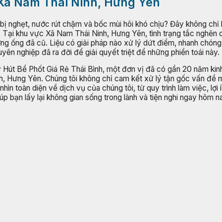
i Xã Nam Thái Ninh, Hưng Yên
 bị nghẹt, nước rút chậm và bốc mùi hôi khó chịu? Đây không chỉ 
 Tại khu vực Xã Nam Thái Ninh, Hưng Yên, tình trạng tắc nghẽn 
ường ống đã cũ. Liệu có giải pháp nào xử lý dứt điểm, nhanh chón
yên nghiệp đã ra đời để giải quyết triệt để những phiền toái này.
 Hút Bể Phốt Giá Rẻ Thái Bình, một đơn vị đã có gần 20 năm kin
h, Hưng Yên. Chúng tôi không chỉ cam kết xử lý tận gốc vấn đề
nhìn toàn diện về dịch vụ của chúng tôi, từ quy trình làm việc, l
úp bạn lấy lại không gian sống trong lành và tiện nghi ngay hôm n