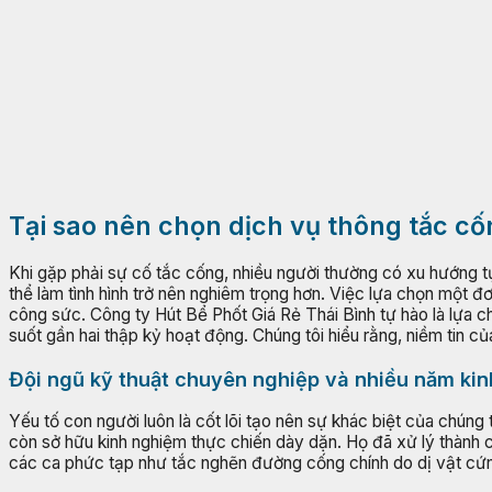
Tại sao nên chọn dịch vụ thông tắc c
Khi gặp phải sự cố tắc cống, nhiều người thường có xu hướng t
thể làm tình hình trở nên nghiêm trọng hơn. Việc lựa chọn một đ
công sức. Công ty Hút Bể Phốt Giá Rẻ Thái Bình tự hào là lựa 
suốt gần hai thập kỷ hoạt động. Chúng tôi hiểu rằng, niềm tin 
Đội ngũ kỹ thuật chuyên nghiệp và nhiều năm ki
Yếu tố con người luôn là cốt lõi tạo nên sự khác biệt của chún
còn sở hữu kinh nghiệm thực chiến dày dặn. Họ đã xử lý thành
các ca phức tạp như tắc nghẽn đường cống chính do dị vật cứ