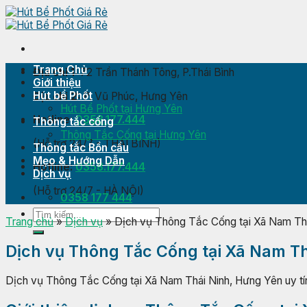
Skip
to
content
Trang Chủ
Địa chỉ 1:
72 Trần Thánh Tông, P.Thái Bình
Giới thiệu
Hút bể Phốt
Địa chỉ 2:
P. Vũ Phúc, Hưng Yên
Hút Bể Phốt tại Hưng Yên
Hotline:
0358.177.444
Thông tắc cống
Thông Tắc Cống tại Hưng Yên
(Hỗ trợ 24/7 - THÁI BÌNH)
Thông tắc Bồn cầu
Mẹo & Hướng Dẫn
Hotline:
0358.177.444
Dịch vụ
(Hỗ trợ 24/7 - HÀ NỘI)
0358 177 444
Trang chủ
»
Dịch vụ
»
Dịch vụ Thông Tắc Cống tại Xã Nam Thái
Dịch vụ Thông Tắc Cống tại Xã Nam Th
Dịch vụ Thông Tắc Cống tại Xã Nam Thái Ninh, Hưng Yên uy tín, 