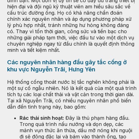
đình bạn. Một đơn vị uy tín sẽ có đầy đủ trang thiết bị
hiện đại và đội ngũ kỹ thuật viên am hiểu sâu sắc về
cấu trúc đường ống. Họ có khả năng chẩn đoán
chính xác nguyên nhân và áp dụng phương pháp xử
lý phù hợp nhất, tránh những hư hỏng không đáng
có. Thay vì tốn thời gian, công sức và tiền bạc cho
những giải pháp tạm thời, việc đầu tư vào một dịch vụ
chuyên nghiệp ngay từ đầu chính là quyết định thông
minh và tiết kiệm nhất.
Các nguyên nhân hàng đầu gây tắc cống ở
khu vực Nguyễn Trãi, Hưng Yên
Hệ thống cống thoát nước bị tắc nghẽn không phải là
một sự cố ngẫu nhiên. Nó là kết quả của một quá trình
tích tụ các loại chất thải và vật cản trong thời gian dài.
Tại xã Nguyễn Trãi, có nhiều nguyên nhân phổ biến
dẫn đến tình trạng này, bao gồm:
Rác thải sinh hoạt:
Đây là thủ phạm hàng đầu.
Trong quá trình nấu nướng và dọn dẹp, các
mảnh vụn thức ăn thừa, dầu mỡ nóng khi nguội
đi sẽ đông đặc lại và bám vào thành ống, tạo