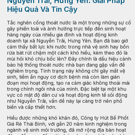
Nguyễn Trãi, Hưng Yên: Giải Pháp
Hiệu Quả Và Tin Cậy
Tắc nghẽn cống thoát nước là một trong những sự cố
gây phiền toái và ảnh hưởng trực tiếp đến sinh hoạt
hàng ngày của nhiều gia đình và hoạt động kinh
doanh tại xã Nguyễn Trãi, Hưng Yên. Bạn đã bao giờ
cảm thấy bất lực khi nước trong nhà vệ sinh hay bồn
rửa bát rút chậm một cách khó hiểu, kèm theo đó là
mùi hôi khó chịu bốc lên? Đây chính là dấu hiệu cảnh
báo hệ thống thoát nước nhà bạn đang gặp vấn đề
nghiêm trọng. Tình trạng này không chỉ gây mất vệ
sinh, tiềm ẩn nguy cơ dịch bệnh mà còn làm gián
đoạn mọi hoạt động, tạo ra cảm giác không thoải mái
trong chính ngôi nhà của mình. Đặc biệt tại một khu
vực có mật độ dân cư và hoạt động kinh tế sôi động
như Nguyễn Trãi, vấn đề này lại càng trở nên phổ
biến và cấp thiết hơn.
Hiểu được những khó khăn đó, Công ty Hút Bể Phốt
Giá Rẻ Thái Bình, với gần 20 năm kinh nghiệm trong
ngành vệ sinh môi trường, đã mở rộng địa bàn hoạt