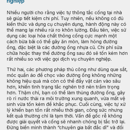
nghiệp
Nhiều người cho rằng việc tự thông tắc cống tại nhà
sẽ giúp tiết kiệm chi phí. Tuy nhiên, nếu không có đủ
kiến thức và dụng cụ chuyên dụng, hành động này có
thể mang lại nhiều rủi ro khôn lường. Đầu tiên, việc sử
dụng các loại hóa chất thông cống cực mạnh một
cách bừa bãi có thể gây ăn mòn, làm hỏng đường
ống, đặc biệt là các đường ống nhựa cũ. Chi phí sửa
chữa hoặc thay thế đường ống sau đó sẽ tốn kém hơn
rất nhiều so với việc gọi dịch vụ chuyên nghiệp.
Thứ hai, các phương pháp thủ công như dùng que sắt,
móc quần áo để chọc vào đường ống không những
không hiệu quả mà còn có thể đẩy vật cản vào sâu
hơn, khiến tình trạng tắc nghẽn trở nên trầm trọng
hơn. Thậm chí, bạn có thể làm thủng đường ống, gây
rò rỉ nước thải ra môi trường xung quanh, vừa mất vệ
sinh vừa tốn kém để khắc phục. Cuối cùng, việc tự xử
lý khiến bạn tốn rất nhiều thời gian, công sức nhưng
kết quả thường chỉ là tạm thời. Vấn đề gốc rễ không
được giải quyết và cống sẽ nhanh chóng bị tắc trở lại.
Đừng biến mình thành “chuyên gia bất đắc dĩ” và đối