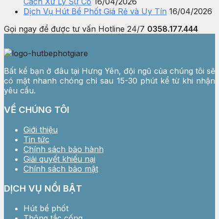
Cách Xử Lý Sự Cố
16/04/2026
Dịch Vụ Hút Bể Phốt Giá Rẻ và Uy Tín
16/04/2026
Gọi ngay để được tư vấn
Hotline 24/7
0358.177.444
Bất kể bạn ở đâu tại Hưng Yên, đội ngũ của chúng tôi sẽ
có mặt nhanh chóng chỉ sau 15-30 phút kể từ khi nhận
yêu cầu.
VỀ CHÚNG TÔI
Giới thiệu
Tin tức
Chính sách bảo hành
Giải quyết khiếu nại
Chính sách bảo mật
DỊCH VỤ NỔI BẬT
Hút bể phốt
Thông tắc cống