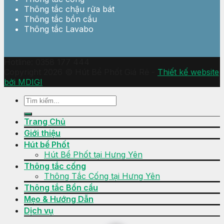
Thông tắc chậu rửa bát
Thông tắc bồn cầu
Thông tắc Lavabo
Hotline: 0358 177 444
Copyright 2026 © Hút Bể Phốt Giá Rẻ -
Thiết kế website
bởi MDIGI
Trang Chủ
Giới thiệu
Hút bể Phốt
Hút Bể Phốt tại Hưng Yên
Thông tắc cống
Thông Tắc Cống tại Hưng Yên
Thông tắc Bồn cầu
Mẹo & Hướng Dẫn
Dịch vụ