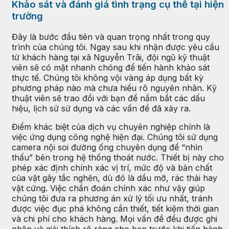
Khảo sát và đánh giá tình trạng cụ thể tại hiện
trường
Đây là bước đầu tiên và quan trọng nhất trong quy
trình của chúng tôi. Ngay sau khi nhận được yêu cầu
từ khách hàng tại xã Nguyễn Trãi, đội ngũ kỹ thuật
viên sẽ có mặt nhanh chóng để tiến hành khảo sát
thực tế. Chúng tôi không vội vàng áp dụng bất kỳ
phương pháp nào mà chưa hiểu rõ nguyên nhân. Kỹ
thuật viên sẽ trao đổi với bạn để nắm bắt các dấu
hiệu, lịch sử sử dụng và các vấn đề đã xảy ra.
Điểm khác biệt của dịch vụ chuyên nghiệp chính là
việc ứng dụng công nghệ hiện đại. Chúng tôi sử dụng
camera nội soi đường ống chuyên dụng để “nhìn
thấu” bên trong hệ thống thoát nước. Thiết bị này cho
phép xác định chính xác vị trí, mức độ và bản chất
của vật gây tắc nghẽn, dù đó là dầu mỡ, rác thải hay
vật cứng. Việc chẩn đoán chính xác như vậy giúp
chúng tôi đưa ra phương án xử lý tối ưu nhất, tránh
được việc đục phá không cần thiết, tiết kiệm thời gian
và chi phí cho khách hàng. Mọi vấn đề đều được ghi
nhận và giải thích rõ ràng cho bạn trước khi tiến hành