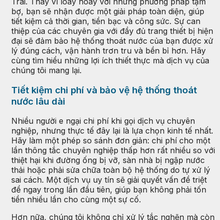
Trãi. Thay vì loay hoay với những phương pháp tạm
bợ, bạn sẽ nhận được một giải pháp toàn diện, giúp
tiết kiệm cả thời gian, tiền bạc và công sức. Sự can
thiệp của các chuyên gia với đầy đủ trang thiết bị hiện
đại sẽ đảm bảo hệ thống thoát nước của bạn được xử
lý đúng cách, vận hành trơn tru và bền bỉ hơn. Hãy
cùng tìm hiểu những lợi ích thiết thực mà dịch vụ của
chúng tôi mang lại.
Tiết kiệm chi phí và bảo vệ hệ thống thoát
nước lâu dài
Nhiều người e ngại chi phí khi gọi dịch vụ chuyên
nghiệp, nhưng thực tế đây lại là lựa chọn kinh tế nhất.
Hãy làm một phép so sánh đơn giản: chi phí cho một
lần thông tắc chuyên nghiệp thấp hơn rất nhiều so với
thiệt hại khi đường ống bị vỡ, sàn nhà bị ngập nước
thải hoặc phải sửa chữa toàn bộ hệ thống do tự xử lý
sai cách. Một dịch vụ uy tín sẽ giải quyết vấn đề triệt
để ngay trong lần đầu tiên, giúp bạn không phải tốn
tiền nhiều lần cho cùng một sự cố.
Hơn nữa, chúng tôi không chỉ xử lý tắc nghẽn mà còn