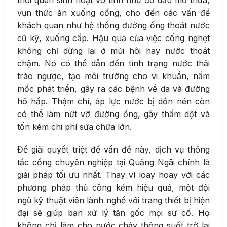
vụn thức ăn xuống cống, cho đến các vấn đề
khách quan như hệ thống đường ống thoát nước
cũ kỹ, xuống cấp. Hậu quả của việc cống nghẹt
không chỉ dừng lại ở mùi hôi hay nước thoát
chậm. Nó có thể dẫn đến tình trạng nước thải
trào ngược, tạo môi trường cho vi khuẩn, nấm
mốc phát triển, gây ra các bệnh về da và đường
hô hấp. Thậm chí, áp lực nước bị dồn nén còn
có thể làm nứt vỡ đường ống, gây thấm dột và
tốn kém chi phí sửa chữa lớn.
Để giải quyết triệt để vấn đề này, dịch vụ thông
tắc cống chuyên nghiệp tại Quảng Ngãi chính là
giải pháp tối ưu nhất. Thay vì loay hoay với các
phương pháp thủ công kém hiệu quả, một đội
ngũ kỹ thuật viên lành nghề với trang thiết bị hiện
đại sẽ giúp bạn xử lý tận gốc mọi sự cố. Họ
không chỉ làm cho nước chảy thông suốt trở lại