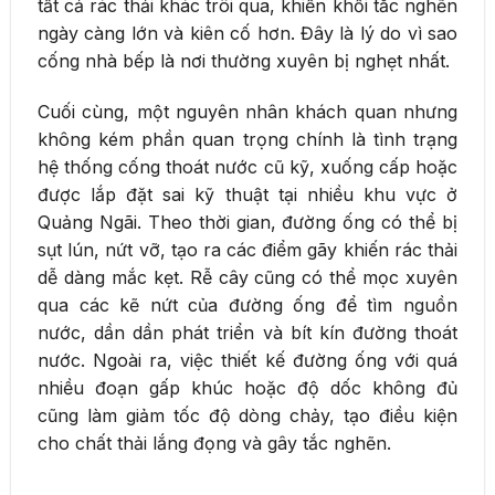
tất cả rác thải khác trôi qua, khiến khối tắc nghẽn
ngày càng lớn và kiên cố hơn. Đây là lý do vì sao
cống nhà bếp là nơi thường xuyên bị nghẹt nhất.
Cuối cùng, một nguyên nhân khách quan nhưng
không kém phần quan trọng chính là tình trạng
hệ thống cống thoát nước cũ kỹ, xuống cấp hoặc
được lắp đặt sai kỹ thuật tại nhiều khu vực ở
Quảng Ngãi. Theo thời gian, đường ống có thể bị
sụt lún, nứt vỡ, tạo ra các điểm gãy khiến rác thải
dễ dàng mắc kẹt. Rễ cây cũng có thể mọc xuyên
qua các kẽ nứt của đường ống để tìm nguồn
nước, dần dần phát triển và bít kín đường thoát
nước. Ngoài ra, việc thiết kế đường ống với quá
nhiều đoạn gấp khúc hoặc độ dốc không đủ
cũng làm giảm tốc độ dòng chảy, tạo điều kiện
cho chất thải lắng đọng và gây tắc nghẽn.