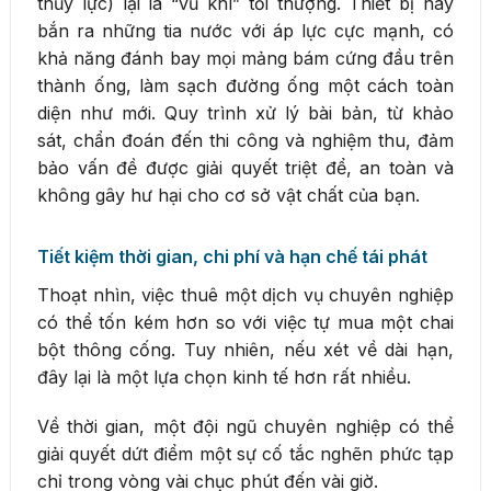
thủy lực) lại là “vũ khí” tối thượng. Thiết bị này
bắn ra những tia nước với áp lực cực mạnh, có
khả năng đánh bay mọi mảng bám cứng đầu trên
thành ống, làm sạch đường ống một cách toàn
diện như mới. Quy trình xử lý bài bản, từ khảo
sát, chẩn đoán đến thi công và nghiệm thu, đảm
bảo vấn đề được giải quyết triệt để, an toàn và
không gây hư hại cho cơ sở vật chất của bạn.
Tiết kiệm thời gian, chi phí và hạn chế tái phát
Thoạt nhìn, việc thuê một dịch vụ chuyên nghiệp
có thể tốn kém hơn so với việc tự mua một chai
bột thông cống. Tuy nhiên, nếu xét về dài hạn,
đây lại là một lựa chọn kinh tế hơn rất nhiều.
Về thời gian, một đội ngũ chuyên nghiệp có thể
giải quyết dứt điểm một sự cố tắc nghẽn phức tạp
chỉ trong vòng vài chục phút đến vài giờ.