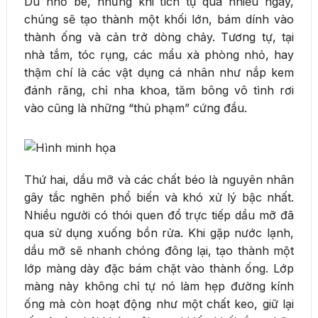
Dù nhỏ bé, nhưng khi tích tụ qua nhiều ngày,
chúng sẽ tạo thành một khối lớn, bám dính vào
thành ống và cản trở dòng chảy. Tương tự, tại
nhà tắm, tóc rụng, các mẩu xà phòng nhỏ, hay
thậm chí là các vật dụng cá nhân như nắp kem
đánh răng, chỉ nha khoa, tăm bông vô tình rơi
vào cũng là những “thủ phạm” cứng đầu.
Thứ hai, dầu mỡ và các chất béo là nguyên nhân
gây tắc nghẽn phổ biến và khó xử lý bậc nhất.
Nhiều người có thói quen đổ trực tiếp dầu mỡ đã
qua sử dụng xuống bồn rửa. Khi gặp nước lạnh,
dầu mỡ sẽ nhanh chóng đông lại, tạo thành một
lớp màng dày đặc bám chặt vào thành ống. Lớp
màng này không chỉ tự nó làm hẹp đường kính
ống mà còn hoạt động như một chất keo, giữ lại