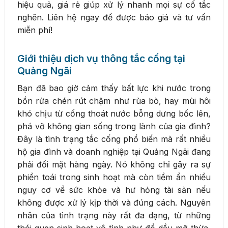
hiệu quả, giá rẻ giúp xử lý nhanh mọi sự cố tắc
nghẽn. Liên hệ ngay để được báo giá và tư vấn
miễn phí!
Giới thiệu dịch vụ thông tắc cống tại
Quảng Ngãi
Bạn đã bao giờ cảm thấy bất lực khi nước trong
bồn rửa chén rút chậm như rùa bò, hay mùi hôi
khó chịu từ cống thoát nước bỗng dưng bốc lên,
phá vỡ không gian sống trong lành của gia đình?
Đây là tình trạng tắc cống phổ biến mà rất nhiều
hộ gia đình và doanh nghiệp tại Quảng Ngãi đang
phải đối mặt hàng ngày. Nó không chỉ gây ra sự
phiền toái trong sinh hoạt mà còn tiềm ẩn nhiều
nguy cơ về sức khỏe và hư hỏng tài sản nếu
không được xử lý kịp thời và đúng cách. Nguyên
nhân của tình trạng này rất đa dạng, từ những
thói quen sinh hoạt vô tình như đổ dầu mỡ thừa,