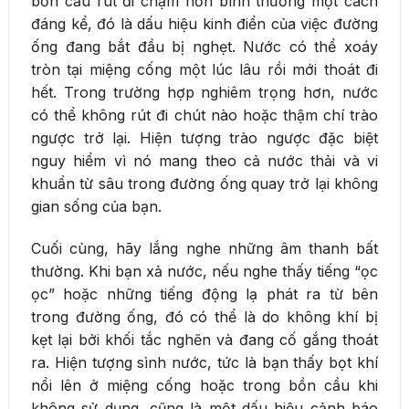
bồn cầu rút đi chậm hơn bình thường một cách
đáng kể, đó là dấu hiệu kinh điển của việc đường
ống đang bắt đầu bị nghẹt. Nước có thể xoáy
tròn tại miệng cống một lúc lâu rồi mới thoát đi
hết. Trong trường hợp nghiêm trọng hơn, nước
có thể không rút đi chút nào hoặc thậm chí trào
ngược trở lại. Hiện tượng trào ngược đặc biệt
nguy hiểm vì nó mang theo cả nước thải và vi
khuẩn từ sâu trong đường ống quay trở lại không
gian sống của bạn.
Cuối cùng, hãy lắng nghe những âm thanh bất
thường. Khi bạn xả nước, nếu nghe thấy tiếng “ọc
ọc” hoặc những tiếng động lạ phát ra từ bên
trong đường ống, đó có thể là do không khí bị
kẹt lại bởi khối tắc nghẽn và đang cố gắng thoát
ra. Hiện tượng sình nước, tức là bạn thấy bọt khí
nổi lên ở miệng cống hoặc trong bồn cầu khi
không sử dụng, cũng là một dấu hiệu cảnh báo