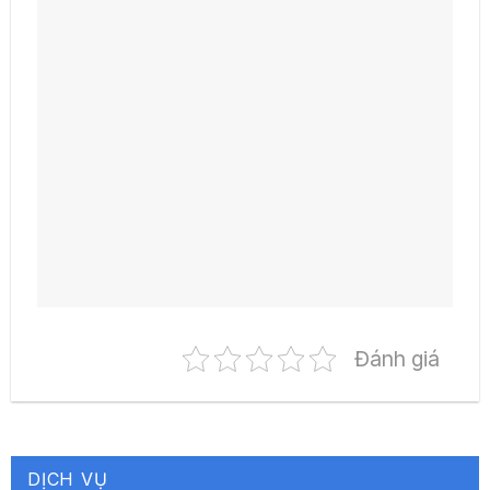
Đánh giá
DỊCH VỤ
Dịch Vụ Thông Tắc Cống tại Thái Bình – Uy Tín, Giá
Rẻ
16/04/2026
Dịch vụ Thông tắc Bồn cầu Giá rẻ – Uy tín