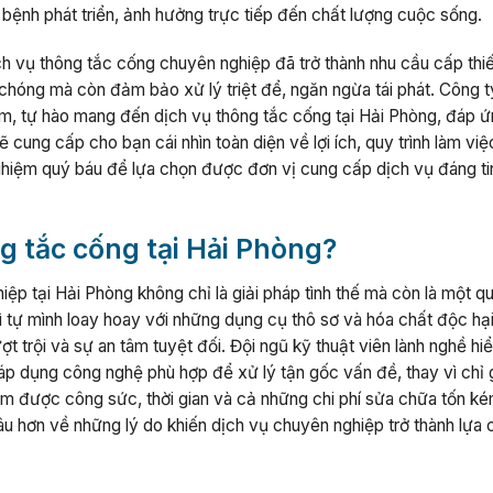
 bệnh phát triển, ảnh hưởng trực tiếp đến chất lượng cuộc sống.
h vụ thông tắc cống chuyên nghiệp đã trở thành nhu cầu cấp thiế
 chóng mà còn đảm bảo xử lý triệt để, ngăn ngừa tái phát. Công t
ệm, tự hào mang đến dịch vụ thông tắc cống tại Hải Phòng, đáp 
ẽ cung cấp cho bạn cái nhìn toàn diện về lợi ích, quy trình làm việ
ghiệm quý báu để lựa chọn được đơn vị cung cấp dịch vụ đáng ti
g tắc cống tại Hải Phòng?
ệp tại Hải Phòng không chỉ là giải pháp tình thế mà còn là một q
 tự mình loay hoay với những dụng cụ thô sơ và hóa chất độc hại
t trội và sự an tâm tuyệt đối. Đội ngũ kỹ thuật viên lành nghề hiể
áp dụng công nghệ phù hợp để xử lý tận gốc vấn đề, thay vì chỉ g
kiệm được công sức, thời gian và cả những chi phí sửa chữa tốn k
sâu hơn về những lý do khiến dịch vụ chuyên nghiệp trở thành lựa