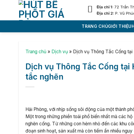
Skip
Địa chỉ 1:
72 Trần T
to
Địa chỉ 2:
P. Vũ Phú
content
TRANG CHỦ
GIỚI THIỆU
Trang chủ
»
Dịch vụ
»
Dịch vụ Thông Tắc Cống tại 
Dịch vụ Thông Tắc Cống tại 
tắc nghẽn
Hải Phòng, với nhịp sống sôi động của một thành phố
Một trong những phiền toái phổ biến nhất mà các hộ 
nghẽn cống. Từ những con hẻm nhỏ đến các khu công
đoạn sinh hoạt, sản xuất mà còn tiềm ẩn nhiều nguy 