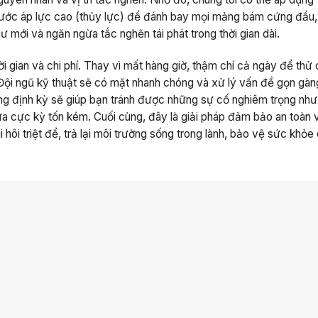
ước áp lực cao (thủy lực) để đánh bay mọi mảng bám cứng đầu,
mới và ngăn ngừa tắc nghẽn tái phát trong thời gian dài.
ời gian và chi phí. Thay vì mất hàng giờ, thậm chí cả ngày để thử
Đội ngũ kỹ thuật sẽ có mặt nhanh chóng và xử lý vấn đề gọn gàn
 cống định kỳ sẽ giúp bạn tránh được những sự cố nghiêm trọng nh
ữa cực kỳ tốn kém. Cuối cùng, đây là giải pháp đảm bảo an toàn 
i hôi triệt để, trả lại môi trường sống trong lành, bảo vệ sức khỏe