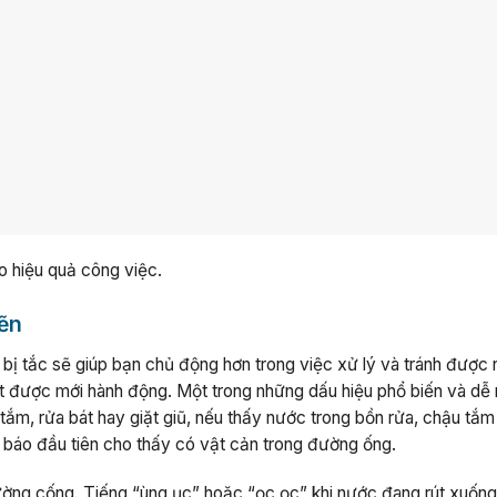
 hiệu quả công việc.
hẽn
bị tắc sẽ giúp bạn chủ động hơn trong việc xử lý và tránh được
oát được mới hành động. Một trong những dấu hiệu phổ biến và dễ
 tắm, rửa bát hay giặt giũ, nếu thấy nước trong bồn rửa, chậu tắ
ảnh báo đầu tiên cho thấy có vật cản trong đường ống.
đường cống. Tiếng “ùng ục” hoặc “ọc ọc” khi nước đang rút xuống