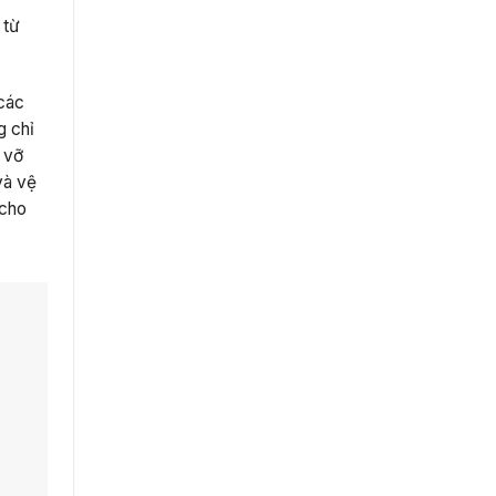
 từ
 các
g chỉ
ư vỡ
và vệ
 cho