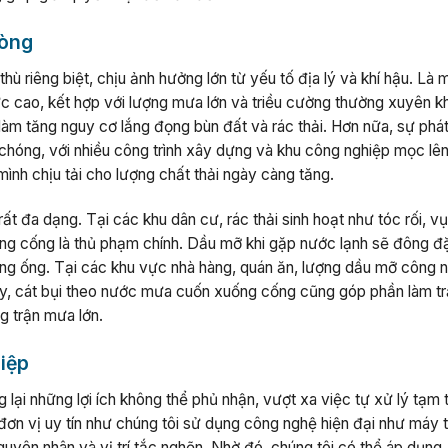
hòng
 riêng biệt, chịu ảnh hưởng lớn từ yếu tố địa lý và khí hậu. Là 
ức cao, kết hợp với lượng mưa lớn và triều cường thường xuyên k
 làm tăng nguy cơ lắng đọng bùn đất và rác thải. Hơn nữa, sự phát
 chóng, với nhiều công trình xây dựng và khu công nghiệp mọc lê
ình chịu tải cho lượng chất thải ngày càng tăng.
t đa dạng. Tại các khu dân cư, rác thải sinh hoạt như tóc rối, v
ống cống là thủ phạm chính. Dầu mỡ khi gặp nước lạnh sẽ đông đặ
g ống. Tại các khu vực nhà hàng, quán ăn, lượng dầu mỡ công 
 cây, cát bụi theo nước mưa cuốn xuống cống cũng góp phần làm t
ng trận mưa lớn.
hiệp
ại những lợi ích không thể phủ nhận, vượt xa việc tự xử lý tạm t
c đơn vị uy tín như chúng tôi sử dụng công nghệ hiện đại như máy 
uyên nhân và vị trí tắc nghẽn. Nhờ đó, chúng tôi có thể áp dụng