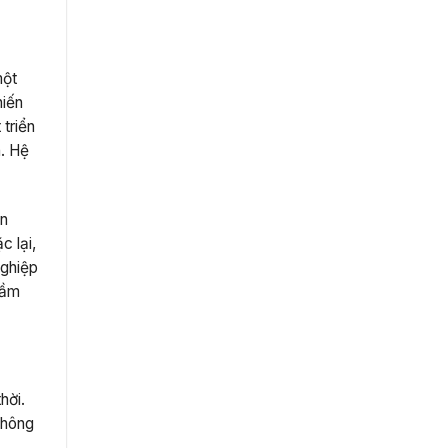
một
hiến
 triển
n. Hệ
ụn
c lại,
nghiệp
rầm
hời.
thông