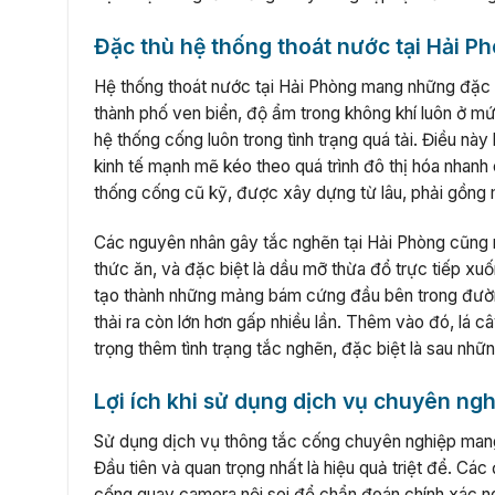
Đặc thù hệ thống thoát nước tại Hải P
Hệ thống thoát nước tại Hải Phòng mang những đặc thù
thành phố ven biển, độ ẩm trong không khí luôn ở m
hệ thống cống luôn trong tình trạng quá tải. Điều này
kinh tế mạnh mẽ kéo theo quá trình đô thị hóa nhanh
thống cống cũ kỹ, được xây dựng từ lâu, phải gồng m
Các nguyên nhân gây tắc nghẽn tại Hải Phòng cũng rấ
thức ăn, và đặc biệt là dầu mỡ thừa đổ trực tiếp xu
tạo thành những mảng bám cứng đầu bên trong đườn
thải ra còn lớn hơn gấp nhiều lần. Thêm vào đó, lá
trọng thêm tình trạng tắc nghẽn, đặc biệt là sau nhữ
Lợi ích khi sử dụng dịch vụ chuyên ng
Sử dụng dịch vụ thông tắc cống chuyên nghiệp mang l
Đầu tiên và quan trọng nhất là hiệu quả triệt để. Cá
cống quay camera nội soi để chẩn đoán chính xác ng