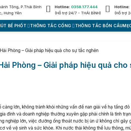
hánh Tông, P.Thái Bình
Hotline:
0358.177.444
Hotline:
c, Hưng Yên
(Hỗ trợ 24/7 - THÁI BÌNH)
(Hỗ trợ 2
HÚT BỂ PHỐT
THÔNG TẮC CỐNG
THÔNG TẮC BỒN CẦU
MẸO
Hải Phòng – Giải pháp hiệu quả cho sự tắc nghẽn
Hải Phòng – Giải pháp hiệu quả cho
 cảng lớn, không tránh khỏi những vấn đề nan giải về hạ tầng đô 
gia đình và doanh nghiệp thường xuyên gặp phải chính là tình trạ
 nghiệp lớn, việc đường ống thoát nước bị ùn ứ không chỉ gây 
cơ về vệ sinh và sức khỏe. Khi nước thải không thể lưu thông, mù