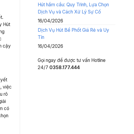
Hút hầm cầu: Quy Trình, Lựa Chọn
Dịch Vụ và Cách Xử Lý Sự Cố
t.
16/04/2026
y Hút
Dịch Vụ Hút Bể Phốt Giá Rẻ và Uy
ứng
Tín
c
n cậy
16/04/2026
Gọi ngay để được tư vấn
Hotline
24/7
0358.177.444
uyết
, việc
u rõ
iải
ém có
 chọn