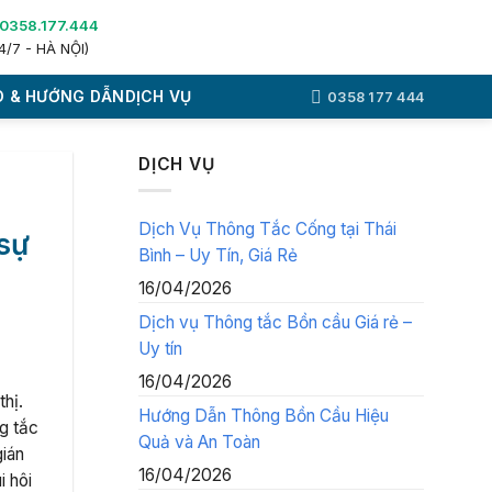
0358.177.444
4/7 - HÀ NỘI)
 & HƯỚNG DẪN
DỊCH VỤ
0358 177 444
DỊCH VỤ
Dịch Vụ Thông Tắc Cống tại Thái
 sự
Bình – Uy Tín, Giá Rẻ
16/04/2026
Dịch vụ Thông tắc Bồn cầu Giá rẻ –
Uy tín
16/04/2026
thị.
Hướng Dẫn Thông Bồn Cầu Hiệu
ng tắc
Quả và An Toàn
gián
16/04/2026
i hôi