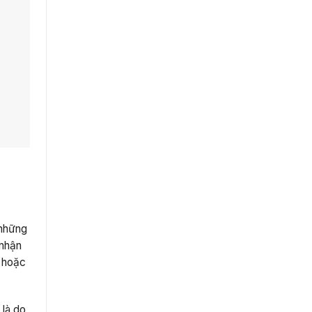
 những
 nhận
m hoặc
 là do