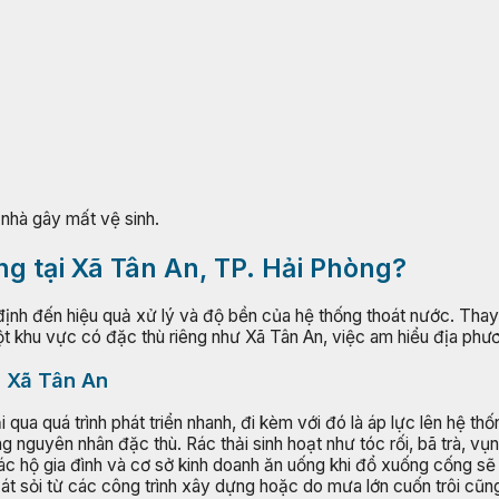
 nhà gây mất vệ sinh.
ng tại Xã Tân An, TP. Hải Phòng?
định đến hiệu quả xử lý và độ bền của hệ thống thoát nước. Thay 
 một khu vực có đặc thù riêng như Xã Tân An, việc am hiểu địa ph
c Xã Tân An
qua quá trình phát triển nhanh, đi kèm với đó là áp lực lên hệ th
nguyên nhân đặc thù. Rác thải sinh hoạt như tóc rối, bã trà, vụn
c hộ gia đình và cơ sở kinh doanh ăn uống khi đổ xuống cống sẽ
t sỏi từ các công trình xây dựng hoặc do mưa lớn cuốn trôi cũn