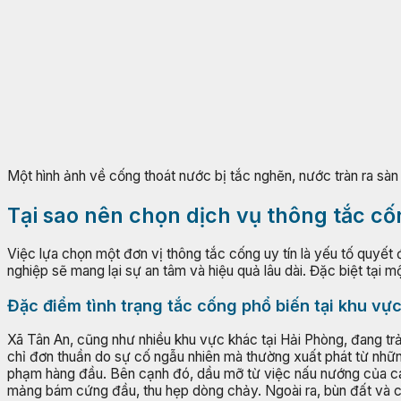
Một hình ảnh về cống thoát nước bị tắc nghẽn, nước tràn ra sàn
Tại sao nên chọn dịch vụ thông tắc cố
Việc lựa chọn một đơn vị thông tắc cống uy tín là yếu tố quyết 
nghiệp sẽ mang lại sự an tâm và hiệu quả lâu dài. Đặc biệt tại
Đặc điểm tình trạng tắc cống phổ biến tại khu vự
Xã Tân An, cũng như nhiều khu vực khác tại Hải Phòng, đang trải 
chỉ đơn thuần do sự cố ngẫu nhiên mà thường xuất phát từ những 
phạm hàng đầu. Bên cạnh đó, dầu mỡ từ việc nấu nướng của cá
mảng bám cứng đầu, thu hẹp dòng chảy. Ngoài ra, bùn đất và cá