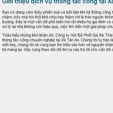
Giới thiệu dịch vụ thông tắc cống tại 
Bạn có đang cảm thấy phiền toái và bất tiện khi hệ thống cống 
chậm, bốc mùi hôi thối khó chịu hay thậm chí là trào ngược kh
trường. Đây là một vấn đề phổ biến mà rất nhiều hộ gia đình và
xử lý tại nhà không còn hiệu quả, việc tìm đến một giải pháp chu
Thấu hiểu những khó khăn đó, Công ty Hút Bể Phốt Giá Rẻ Thái
thông tắc cống chuyên nghiệp tại Xã Tân An. Chúng tôi tự hào là
viết này, chúng tôi sẽ cùng bạn tìm hiểu sâu hơn về nguyên nhân
tôi mang lại. Hãy cùng theo dõi để tìm ra câu trả lời cho vấn đề