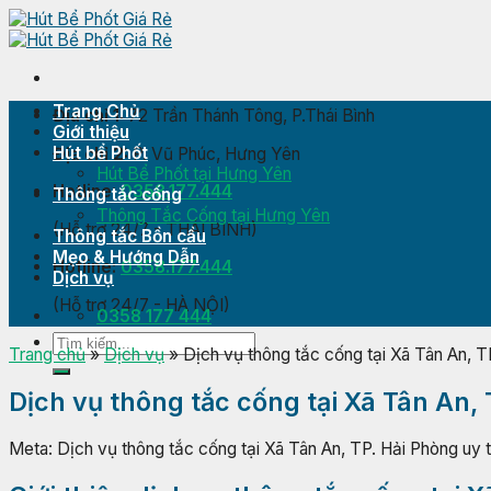
Skip
to
content
Trang Chủ
Địa chỉ 1:
72 Trần Thánh Tông, P.Thái Bình
Giới thiệu
Hút bể Phốt
Địa chỉ 2:
P. Vũ Phúc, Hưng Yên
Hút Bể Phốt tại Hưng Yên
Hotline:
0358.177.444
Thông tắc cống
Thông Tắc Cống tại Hưng Yên
(Hỗ trợ 24/7 - THÁI BÌNH)
Thông tắc Bồn cầu
Mẹo & Hướng Dẫn
Hotline:
0358.177.444
Dịch vụ
(Hỗ trợ 24/7 - HÀ NỘI)
0358 177 444
Trang chủ
»
Dịch vụ
»
Dịch vụ thông tắc cống tại Xã Tân An, T
Dịch vụ thông tắc cống tại Xã Tân An, 
Meta: Dịch vụ thông tắc cống tại Xã Tân An, TP. Hải Phòng uy 