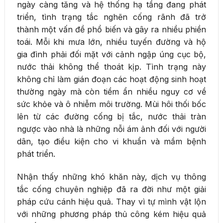
ngày càng tăng và hệ thống hạ tầng đang phát
triển, tình trạng tắc nghẽn cống rãnh đã trở
thành một vấn đề phổ biến và gây ra nhiều phiền
toái. Mỗi khi mưa lớn, nhiều tuyến đường và hộ
gia đình phải đối mặt với cảnh ngập úng cục bộ,
nước thải không thể thoát kịp. Tình trạng này
không chỉ làm gián đoạn các hoạt động sinh hoạt
thường ngày mà còn tiềm ẩn nhiều nguy cơ về
sức khỏe và ô nhiễm môi trường. Mùi hôi thối bốc
lên từ các đường cống bị tắc, nước thải tràn
ngược vào nhà là những nỗi ám ảnh đối với người
dân, tạo điều kiện cho vi khuẩn và mầm bệnh
phát triển.
Nhận thấy những khó khăn này, dịch vụ thông
tắc cống chuyên nghiệp đã ra đời như một giải
pháp cứu cánh hiệu quả. Thay vì tự mình vật lộn
với những phương pháp thủ công kém hiệu quả