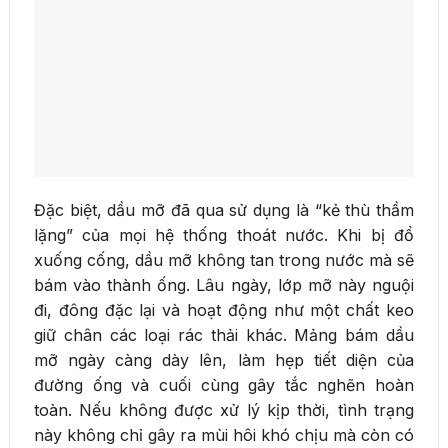
Đặc biệt, dầu mỡ đã qua sử dụng là “kẻ thù thầm
lặng” của mọi hệ thống thoát nước. Khi bị đổ
xuống cống, dầu mỡ không tan trong nước mà sẽ
bám vào thành ống. Lâu ngày, lớp mỡ này nguội
đi, đông đặc lại và hoạt động như một chất keo
giữ chân các loại rác thải khác. Mảng bám dầu
mỡ ngày càng dày lên, làm hẹp tiết diện của
đường ống và cuối cùng gây tắc nghẽn hoàn
toàn. Nếu không được xử lý kịp thời, tình trạng
này không chỉ gây ra mùi hôi khó chịu mà còn có