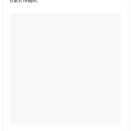
trách nhiệm.