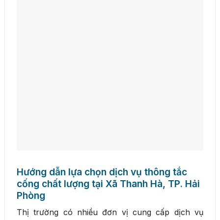
Hướng dẫn lựa chọn dịch vụ thông tắc
cống chất lượng tại Xã Thanh Hà, TP. Hải
Phòng
Thị trường có nhiều đơn vị cung cấp dịch vụ