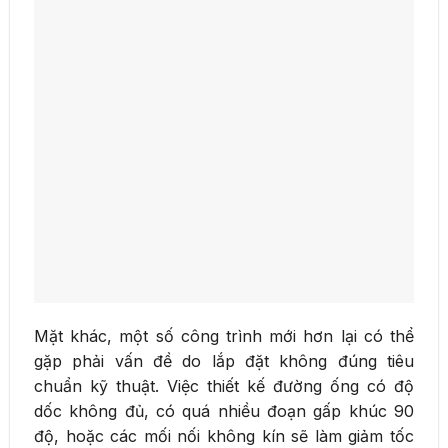
Mặt khác, một số công trình mới hơn lại có thể
gặp phải vấn đề do lắp đặt không đúng tiêu
chuẩn kỹ thuật. Việc thiết kế đường ống có độ
dốc không đủ, có quá nhiều đoạn gấp khúc 90
độ, hoặc các mối nối không kín sẽ làm giảm tốc