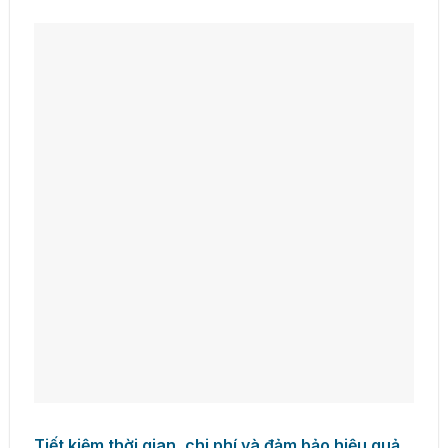
Tiết kiệm thời gian, chi phí và đảm bảo hiệu quả