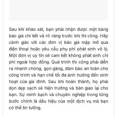
Sau khi khảo sát, bạn phải nhận được một bảng
báo giá chi tiết và rõ ràng trước khi thi công. Hãy
cảnh giác với các đơn vị báo giá mập mờ qua
điện thoại hoặc yêu cầu phụ phí phát sinh vô lý.
Một đơn vị uy tín sẽ cam kết không phát sinh chi
phí ngoài hợp đồng. Quá trình thi công phải diễn
ra nhanh chóng, gọn gàng, đảm bảo an toàn cho
công trình và hạn chế tối đa ảnh hưởng đến sinh
hoạt của gia đình. Sau khi hoàn thành, họ phải
dọn dẹp sạch sẽ hiện trường và bàn giao lại cho
bạn. Sự minh bạch và chuyên nghiệp trong từng
bước chính là dấu hiệu của một dịch vụ mà bạn
có thể tin tưởng.