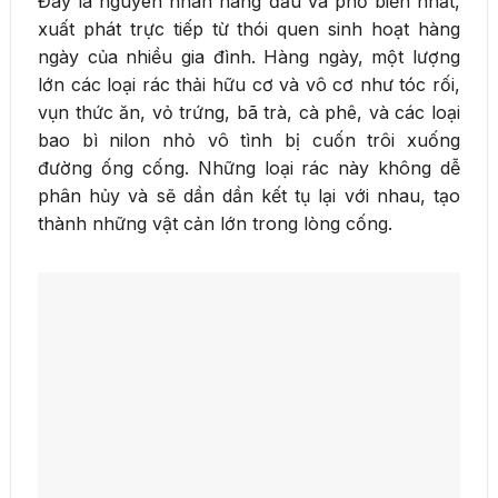
Đây là nguyên nhân hàng đầu và phổ biến nhất,
xuất phát trực tiếp từ thói quen sinh hoạt hàng
ngày của nhiều gia đình. Hàng ngày, một lượng
lớn các loại rác thải hữu cơ và vô cơ như tóc rối,
vụn thức ăn, vỏ trứng, bã trà, cà phê, và các loại
bao bì nilon nhỏ vô tình bị cuốn trôi xuống
đường ống cống. Những loại rác này không dễ
phân hủy và sẽ dần dần kết tụ lại với nhau, tạo
thành những vật cản lớn trong lòng cống.