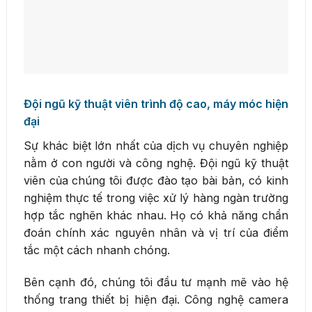
Đội ngũ kỹ thuật viên trình độ cao, máy móc hiện
đại
Sự khác biệt lớn nhất của dịch vụ chuyên nghiệp
nằm ở con người và công nghệ. Đội ngũ kỹ thuật
viên của chúng tôi được đào tạo bài bản, có kinh
nghiệm thực tế trong việc xử lý hàng ngàn trường
hợp tắc nghẽn khác nhau. Họ có khả năng chẩn
đoán chính xác nguyên nhân và vị trí của điểm
tắc một cách nhanh chóng.
Bên cạnh đó, chúng tôi đầu tư mạnh mẽ vào hệ
thống trang thiết bị hiện đại. Công nghệ camera