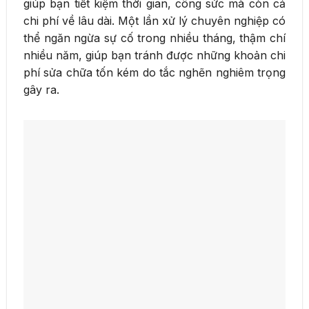
giúp bạn tiết kiệm thời gian, công sức mà còn cả
chi phí về lâu dài. Một lần xử lý chuyên nghiệp có
thể ngăn ngừa sự cố trong nhiều tháng, thậm chí
nhiều năm, giúp bạn tránh được những khoản chi
phí sửa chữa tốn kém do tắc nghẽn nghiêm trọng
gây ra.