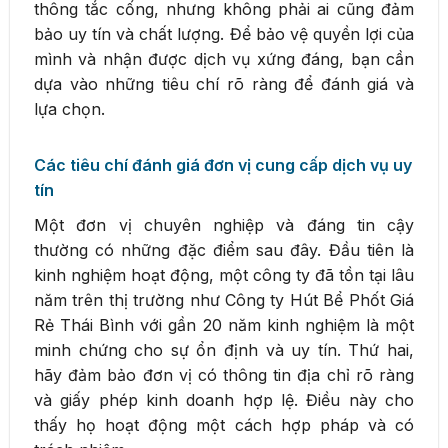
thông tắc cống, nhưng không phải ai cũng đảm
bảo uy tín và chất lượng. Để bảo vệ quyền lợi của
mình và nhận được dịch vụ xứng đáng, bạn cần
dựa vào những tiêu chí rõ ràng để đánh giá và
lựa chọn.
Các tiêu chí đánh giá đơn vị cung cấp dịch vụ uy
tín
Một đơn vị chuyên nghiệp và đáng tin cậy
thường có những đặc điểm sau đây. Đầu tiên là
kinh nghiệm hoạt động, một công ty đã tồn tại lâu
năm trên thị trường như Công ty Hút Bể Phốt Giá
Rẻ Thái Bình với gần 20 năm kinh nghiệm là một
minh chứng cho sự ổn định và uy tín. Thứ hai,
hãy đảm bảo đơn vị có thông tin địa chỉ rõ ràng
và giấy phép kinh doanh hợp lệ. Điều này cho
thấy họ hoạt động một cách hợp pháp và có