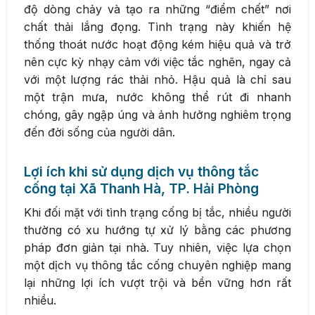
độ dòng chảy và tạo ra những “điểm chết” nơi
chất thải lắng đọng. Tình trạng này khiến hệ
thống thoát nước hoạt động kém hiệu quả và trở
nên cực kỳ nhạy cảm với việc tắc nghẽn, ngay cả
với một lượng rác thải nhỏ. Hậu quả là chỉ sau
một trận mưa, nước không thể rút đi nhanh
chóng, gây ngập úng và ảnh hưởng nghiêm trọng
đến đời sống của người dân.
Lợi ích khi sử dụng dịch vụ thông tắc
cống tại Xã Thanh Hà, TP. Hải Phòng
Khi đối mặt với tình trạng cống bị tắc, nhiều người
thường có xu hướng tự xử lý bằng các phương
pháp đơn giản tại nhà. Tuy nhiên, việc lựa chọn
một dịch vụ thông tắc cống chuyên nghiệp mang
lại những lợi ích vượt trội và bền vững hơn rất
nhiều.