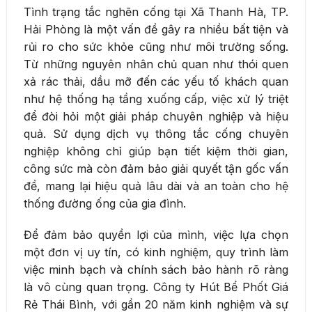
Tình trạng tắc nghẽn cống tại Xã Thanh Hà, TP.
Hải Phòng là một vấn đề gây ra nhiều bất tiện và
rủi ro cho sức khỏe cũng như môi trường sống.
Từ những nguyên nhân chủ quan như thói quen
xả rác thải, dầu mỡ đến các yếu tố khách quan
như hệ thống hạ tầng xuống cấp, việc xử lý triệt
để đòi hỏi một giải pháp chuyên nghiệp và hiệu
quả. Sử dụng dịch vụ thông tắc cống chuyên
nghiệp không chỉ giúp bạn tiết kiệm thời gian,
công sức mà còn đảm bảo giải quyết tận gốc vấn
đề, mang lại hiệu quả lâu dài và an toàn cho hệ
thống đường ống của gia đình.
Để đảm bảo quyền lợi của mình, việc lựa chọn
một đơn vị uy tín, có kinh nghiệm, quy trình làm
việc minh bạch và chính sách bảo hành rõ ràng
là vô cùng quan trọng. Công ty Hút Bể Phốt Giá
Rẻ Thái Bình, với gần 20 năm kinh nghiệm và sự