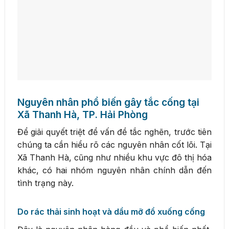
Nguyên nhân phổ biến gây tắc cống tại
Xã Thanh Hà, TP. Hải Phòng
Để giải quyết triệt để vấn đề tắc nghẽn, trước tiên
chúng ta cần hiểu rõ các nguyên nhân cốt lõi. Tại
Xã Thanh Hà, cũng như nhiều khu vực đô thị hóa
khác, có hai nhóm nguyên nhân chính dẫn đến
tình trạng này.
Do rác thải sinh hoạt và dầu mỡ đổ xuống cống