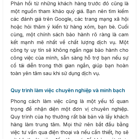
Phản hồi từ những khách hàng trước đó cũng là
một nguồn tham khảo quý giá. Bạn nên tìm kiếm
các đánh giá trên Google, các trang mạng xã hội
hoặc hỏi thăm ý kiến từ hàng xóm, bạn bè. Cuối
cùng, một chính sách bảo hành rõ ràng là cam
kết mạnh mẽ nhất về chất lượng dịch vụ. Một
công ty uy tín sẽ không ngần ngại bảo hành cho
công việc của mình, sẵn sàng hỗ trợ bạn nếu sự
cố tái diễn trong thời gian ngắn, giúp bạn hoàn
toàn yên tâm sau khi sử dụng dịch vụ.
Quy trình làm việc chuyên nghiệp và minh bạch
Phong cách làm việc cũng là một yếu tố quan
trọng để nhận diện một đơn vị chuyên nghiệp.
Quy trình của họ thường rất bài bản và lấy khách
hàng làm trung tâm. Mọi thứ nên bắt đầu bằng
việc tư vấn qua điện thoại và nếu cần thiết, họ sẽ