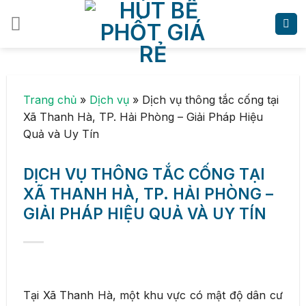
Skip
to
content
Trang chủ
»
Dịch vụ
»
Dịch vụ thông tắc cống tại
Xã Thanh Hà, TP. Hải Phòng – Giải Pháp Hiệu
Quả và Uy Tín
DỊCH VỤ THÔNG TẮC CỐNG TẠI
XÃ THANH HÀ, TP. HẢI PHÒNG –
GIẢI PHÁP HIỆU QUẢ VÀ UY TÍN
Tại Xã Thanh Hà, một khu vực có mật độ dân cư