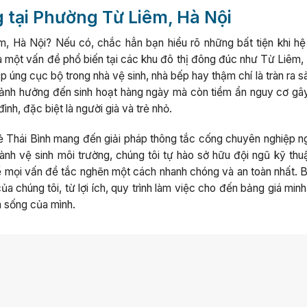
g tại Phường Từ Liêm, Hà Nội
m, Hà Nội? Nếu có, chắc hẳn bạn hiểu rõ những bất tiện khi hệ
à một vấn đề phổ biến tại các khu đô thị đông đúc như Từ Liêm, 
ập úng cục bộ trong nhà vệ sinh, nhà bếp hay thậm chí là tràn ra s
hỉ ảnh hưởng đến sinh hoạt hàng ngày mà còn tiềm ẩn nguy cơ gâ
ình, đặc biệt là người già và trẻ nhỏ.
ẻ Thái Bình mang đến giải pháp thông tắc cống chuyên nghiệp ng
h vệ sinh môi trường, chúng tôi tự hào sở hữu đội ngũ kỹ thuậ
t để mọi vấn đề tắc nghẽn một cách nhanh chóng và an toàn nhất. B
a chúng tôi, từ lợi ích, quy trình làm việc cho đến bảng giá min
n sống của mình.