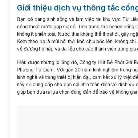
Giới thiệu dịch vụ thông tắc cốn
Bạn có đang sinh sống và làm việc tại khu vực Từ Liê
cống thoát nước gặp sự cố. Tình trạng tắc nghẽn cống l
không ít phiền toái. Nước thải không thể thoát đi, gây ng
Kèm theo đó là mùi hôi thối khó chịu bốc lên, không c
về đường hô hấp và da liễu cho các thành viên trong gia đ
Hiểu được những lo lắng đó, Công ty Hút Bể Phốt Giá R
Phường Từ Liêm. Với gần 20 năm kinh nghiệm trong ngàn
lành nghề và trang thiết bị hiện đại, cam kết xử lý triệ
này sẽ cung cấp cho bạn cái nhìn toàn diện về dịch vụ củ
giúp bạn đưa ra lựa chọn đúng đắn để bảo vệ không gia