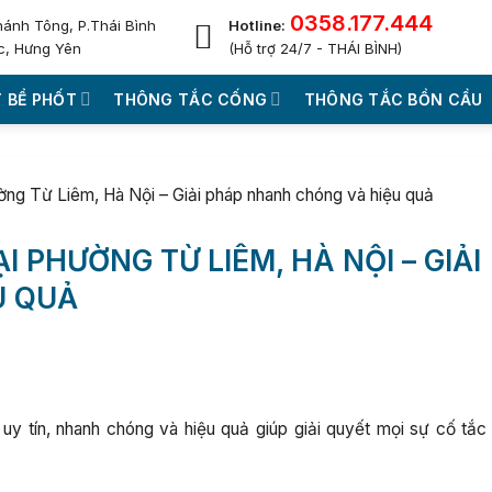
0358.177.444
hánh Tông, P.Thái Bình
Hotline:
c, Hưng Yên
(Hỗ trợ 24/7 - THÁI BÌNH)
 BỂ PHỐT
THÔNG TẮC CỐNG
THÔNG TẮC BỒN CẦU
ng Từ Liêm, Hà Nội – Giải pháp nhanh chóng và hiệu quả
 PHƯỜNG TỪ LIÊM, HÀ NỘI – GIẢI
U QUẢ
 tín, nhanh chóng và hiệu quả giúp giải quyết mọi sự cố tắc