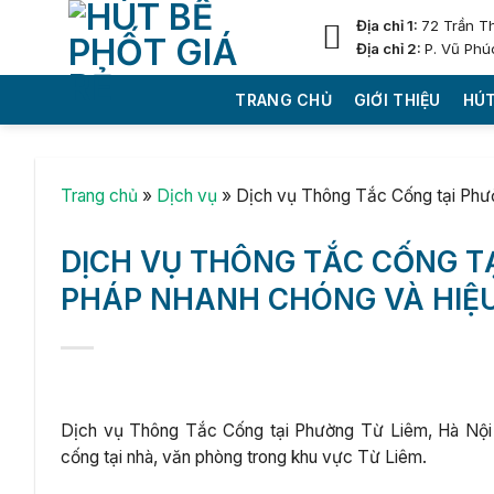
Skip
Địa chỉ 1:
72 Trần T
to
Địa chỉ 2:
P. Vũ Phú
content
TRANG CHỦ
GIỚI THIỆU
HÚT
Trang chủ
»
Dịch vụ
»
Dịch vụ Thông Tắc Cống tại Phườ
DỊCH VỤ THÔNG TẮC CỐNG TẠI
PHÁP NHANH CHÓNG VÀ HIỆ
Dịch vụ Thông Tắc Cống tại Phường Từ Liêm, Hà Nội uy
cống tại nhà, văn phòng trong khu vực Từ Liêm.