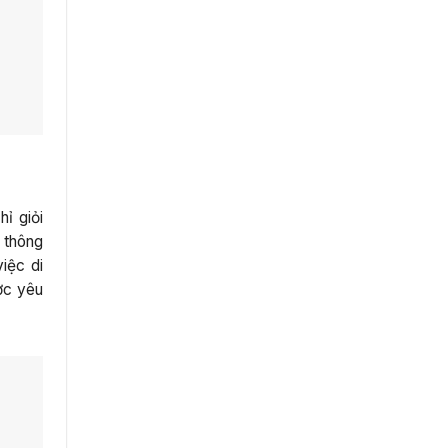
ỉ giỏi
 thông
iệc di
ợc yêu