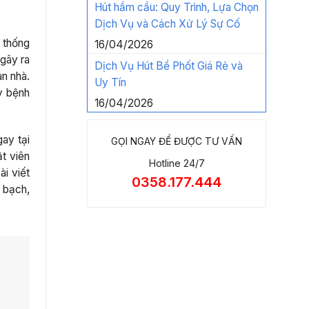
Hút hầm cầu: Quy Trình, Lựa Chọn
Dịch Vụ và Cách Xử Lý Sự Cố
 thống
16/04/2026
gây ra
Dịch Vụ Hút Bể Phốt Giá Rẻ và
àn nhà.
Uy Tín
y bệnh
16/04/2026
ay tại
GỌI NGAY ĐỂ ĐƯỢC TƯ VẤN
t viên
Hotline 24/7
ài viết
0358.177.444
h bạch,