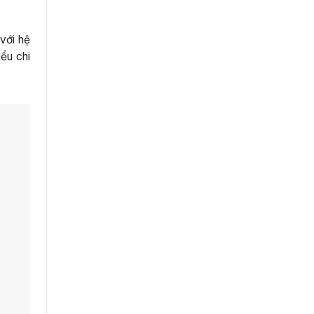
với hệ
iểu chi