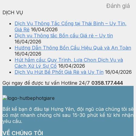
Đánh giá
DỊCH VỤ
Dịch Vụ Thông Tắc Cống tại Thái Bình – Uy Tín,
Giá Rẻ
16/04/2026
Dịch vụ Thông tắc Bồn cầu Giá rẻ – Uy tín
16/04/2026
Hướng Dẫn Thông Bồn Cầu Hiệu Quả và An Toàn
16/04/2026
Hút hầm cầu: Quy Trình, Lựa Chọn Dịch Vụ và
Cách Xử Lý Sự Cố
16/04/2026
Dịch Vụ Hút Bể Phốt Giá Rẻ và Uy Tín
16/04/2026
Gọi ngay để được tư vấn
Hotline 24/7
0358.177.444
Bất kể bạn ở đâu tại Hưng Yên, đội ngũ của chúng tôi sẽ
có mặt nhanh chóng chỉ sau 15-30 phút kể từ khi nhận
yêu cầu.
VỀ CHÚNG TÔI