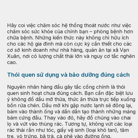
Hãy coi việc chăm sóc hệ thống thoát nước như việc
chăm sóc sức khỏe của chính bạn – phòng bệnh hơn
chữa bệnh. Những kiến thức này không chỉ hữu ích
cho các hộ gia đình mà còn cực kỳ cần thiết cho các
cơ sở kinh doanh như nhà hàng, quán ăn tại xã Vạn
Xuân, nơi có lượng chất thải lớn và nguy cơ tắc nghẽn
cao.
Thói quen sử dụng và bảo dưỡng đúng cách
Nguyên nhân hàng đầu gây tắc cống chính là thói
quen sinh hoạt chưa đúng cách. Bạn cần đặc biệt lưu
ý không đổ dầu mỡ thừa, thức ăn thừa trực tiếp xuống
bồn rửa chén. Dầu mỡ khi gặp nước lạnh sẽ đông lại,
bám vào thành ống và dần dần tạo thành những mảng
bám cứng đầu. Thay vào đó, hãy đổ chúng vào chai
lọ và vứt vào thùng rác. Tương tự, không vứt các loại
rác thải rắn như tóc, giấy vệ sinh (loại khó tan), tăm
tre, vỏ trứng, bã trà, cà phê vào đường ống.