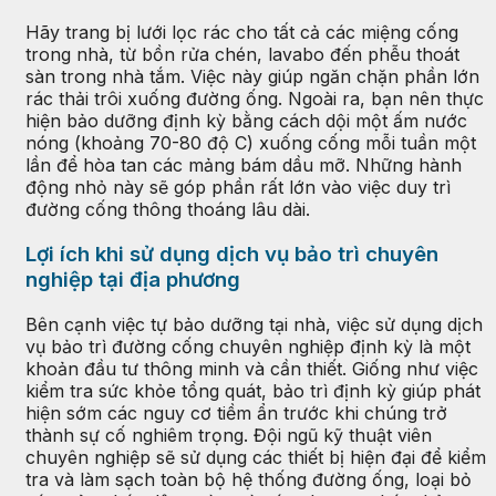
Hãy trang bị lưới lọc rác cho tất cả các miệng cống
trong nhà, từ bồn rửa chén, lavabo đến phễu thoát
sàn trong nhà tắm. Việc này giúp ngăn chặn phần lớn
rác thải trôi xuống đường ống. Ngoài ra, bạn nên thực
hiện bảo dưỡng định kỳ bằng cách dội một ấm nước
nóng (khoảng 70-80 độ C) xuống cống mỗi tuần một
lần để hòa tan các mảng bám dầu mỡ. Những hành
động nhỏ này sẽ góp phần rất lớn vào việc duy trì
đường cống thông thoáng lâu dài.
Lợi ích khi sử dụng dịch vụ bảo trì chuyên
nghiệp tại địa phương
Bên cạnh việc tự bảo dưỡng tại nhà, việc sử dụng dịch
vụ bảo trì đường cống chuyên nghiệp định kỳ là một
khoản đầu tư thông minh và cần thiết. Giống như việc
kiểm tra sức khỏe tổng quát, bảo trì định kỳ giúp phát
hiện sớm các nguy cơ tiềm ẩn trước khi chúng trở
thành sự cố nghiêm trọng. Đội ngũ kỹ thuật viên
chuyên nghiệp sẽ sử dụng các thiết bị hiện đại để kiểm
tra và làm sạch toàn bộ hệ thống đường ống, loại bỏ