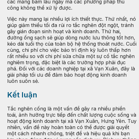
các mảng bám lâu ngày mà các phương pháp thủ
công không thể xử lý được.
Việc này mang lại nhiều lợi ích thiết thực. Thứ nhất, nó
giúp giảm thiểu tối đa rủi ro tắc nghẽn đột ngột, tránh
gây gián đoạn sinh hoạt và kinh doanh. Thứ hai,
đường ống sạch sẽ giúp dòng nước lưu thông tốt hơn,
kéo dài tuổi thọ của toàn bộ hệ thống thoát nước. Cuối
cùng, chi phí cho việc bảo trì định kỳ luôn thấp hơn
rất nhiều so với chi phí sửa chữa một sự cố tắc nghẽn
nghiêm trọng, đặc biệt là các trường hợp phải đục
phá. Đối với các doanh nghiệp tại xã Vạn Xuân, đây là
giải pháp tối ưu để đảm bảo hoạt động kinh doanh
luôn suôn sẻ.
Kết luận
Tắc nghẽn cống là một vấn đề gây ra nhiều phiền
toái, ảnh hưởng trực tiếp đến chất lượng cuộc sống và
hoạt động kinh doanh tại xã Vạn Xuân, Hưng Yên. Tuy
nhiên, vấn đề này hoàn toàn có thể được giải quyết
một cách nhanh chóng, triệt để và hiệu quả khi bạn