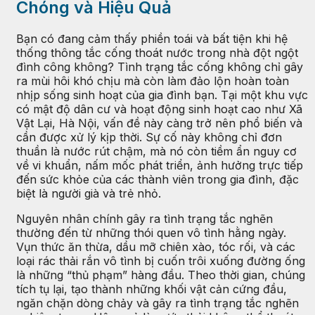
Chóng và Hiệu Quả
Bạn có đang cảm thấy phiền toái và bất tiện khi hệ
thống thông tắc cống thoát nước trong nhà đột ngột
đình công không? Tình trạng tắc cống không chỉ gây
ra mùi hôi khó chịu mà còn làm đảo lộn hoàn toàn
nhịp sống sinh hoạt của gia đình bạn. Tại một khu vực
có mật độ dân cư và hoạt động sinh hoạt cao như Xã
Vật Lại, Hà Nội, vấn đề này càng trở nên phổ biến và
cần được xử lý kịp thời. Sự cố này không chỉ đơn
thuần là nước rút chậm, mà nó còn tiềm ẩn nguy cơ
về vi khuẩn, nấm mốc phát triển, ảnh hưởng trực tiếp
đến sức khỏe của các thành viên trong gia đình, đặc
biệt là người già và trẻ nhỏ.
Nguyên nhân chính gây ra tình trạng tắc nghẽn
thường đến từ những thói quen vô tình hằng ngày.
Vụn thức ăn thừa, dầu mỡ chiên xào, tóc rối, và các
loại rác thải rắn vô tình bị cuốn trôi xuống đường ống
là những “thủ phạm” hàng đầu. Theo thời gian, chúng
tích tụ lại, tạo thành những khối vật cản cứng đầu,
ngăn chặn dòng chảy và gây ra tình trạng tắc nghẽn