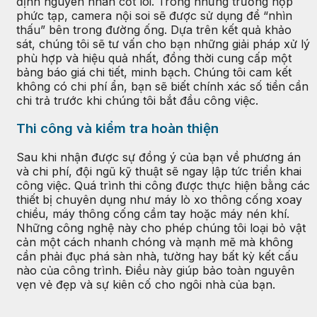
định nguyên nhân cốt lõi. Trong những trường hợp
phức tạp, camera nội soi sẽ được sử dụng để “nhìn
thấu” bên trong đường ống. Dựa trên kết quả khảo
sát, chúng tôi sẽ tư vấn cho bạn những giải pháp xử lý
phù hợp và hiệu quả nhất, đồng thời cung cấp một
bảng báo giá chi tiết, minh bạch. Chúng tôi cam kết
không có chi phí ẩn, bạn sẽ biết chính xác số tiền cần
chi trả trước khi chúng tôi bắt đầu công việc.
Thi công và kiểm tra hoàn thiện
Sau khi nhận được sự đồng ý của bạn về phương án
và chi phí, đội ngũ kỹ thuật sẽ ngay lập tức triển khai
công việc. Quá trình thi công được thực hiện bằng các
thiết bị chuyên dụng như máy lò xo thông cống xoay
chiều, máy thông cống cầm tay hoặc máy nén khí.
Những công nghệ này cho phép chúng tôi loại bỏ vật
cản một cách nhanh chóng và mạnh mẽ mà không
cần phải đục phá sàn nhà, tường hay bất kỳ kết cấu
nào của công trình. Điều này giúp bảo toàn nguyên
vẹn vẻ đẹp và sự kiên cố cho ngôi nhà của bạn.