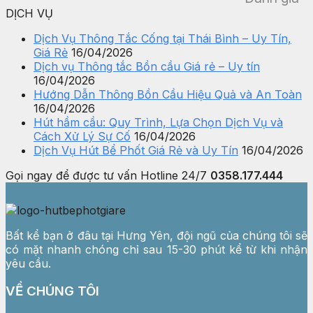
DỊCH VỤ
Dịch Vụ Thông Tắc Cống tại Thái Bình – Uy Tín,
Giá Rẻ
16/04/2026
Dịch vụ Thông tắc Bồn cầu Giá rẻ – Uy tín
16/04/2026
Hướng Dẫn Thông Bồn Cầu Hiệu Quả và An Toàn
16/04/2026
Hút hầm cầu: Quy Trình, Lựa Chọn Dịch Vụ và
Cách Xử Lý Sự Cố
16/04/2026
Dịch Vụ Hút Bể Phốt Giá Rẻ và Uy Tín
16/04/2026
Gọi ngay để được tư vấn
Hotline 24/7
0358.177.444
Bất kể bạn ở đâu tại Hưng Yên, đội ngũ của chúng tôi sẽ
có mặt nhanh chóng chỉ sau 15-30 phút kể từ khi nhận
yêu cầu.
VỀ CHÚNG TÔI