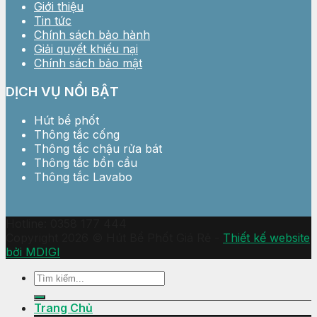
Giới thiệu
Tin tức
Chính sách bảo hành
Giải quyết khiếu nại
Chính sách bảo mật
DỊCH VỤ NỔI BẬT
Hút bể phốt
Thông tắc cống
Thông tắc chậu rửa bát
Thông tắc bồn cầu
Thông tắc Lavabo
Hotline: 0358 177 444
Copyright 2026 © Hút Bể Phốt Giá Rẻ -
Thiết kế website
bởi MDIGI
Trang Chủ