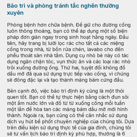
Bảo trì và phòng tránh tắc nghẽn thường
xuyên
Phòng bệnh hơn chữa bệnh. Để giữ cho đường cống
luôn thông thoáng, bạn có thể áp dụng một số biện
pháp đơn giản ngay trong sinh hoạt hằng ngày. Đầu
tiên, hãy trang bị lưới lọc rác cho tất cả các miệng
cống trong nhà, từ bồn rửa chén, lavabo cho đến
phễu thoát sàn nhà tắm. Dụng cụ nhỏ bé này có tác
dụng ngăn chặn tóc, vụn thức ăn và các loại rác nhỏ
trôi xuống đường ống. Thứ hai, tuyệt đối không đổ
dầu mỡ đã qua sử dụng trực tiếp vào cống, vì chúng
sẽ đông đặc lại và tạo thành mảng bám cứng đầu.
Bên cạnh đó, việc bảo trì định kỳ cũng là một thói
quen tốt. Bạn có thể tự thực hiện bằng cách đun sôi
một ấm nước lớn và đổ từ từ xuống cống mỗi tuần
một lần để hòa tan các mảng bám dầu mỡ mới hình
thành. Ngoài ra, bạn cũng có thể cân nhắc sử dụng
dịch vụ hút bể phốt chuyên nghiệp của chúng tôi. Dựa
trên điều kiện sử dụng thực tế của gia đình, chúng tôi
sẽ tư vấn lịch bảo trì định kỳ phù hợp, thường là 6