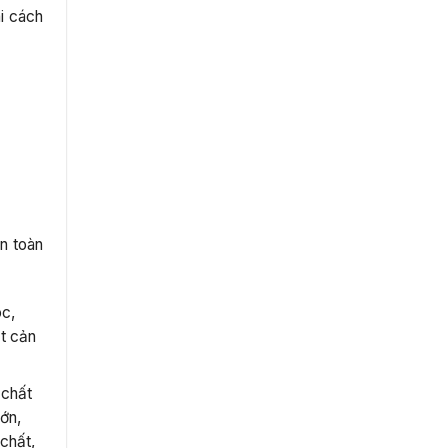
ai cách
n toàn
óc,
ật cản
 chất
lớn,
chất,