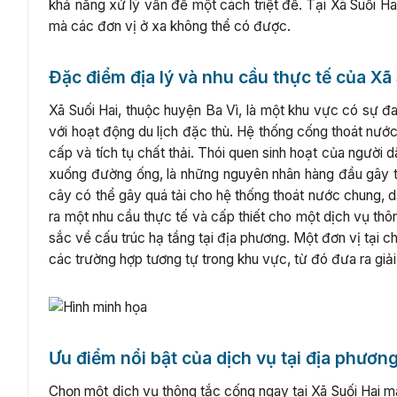
khả năng xử lý vấn đề một cách triệt để. Tại Xã Suối Hai
mà các đơn vị ở xa không thể có được.
Đặc điểm địa lý và nhu cầu thực tế của Xã
Xã Suối Hai, thuộc huyện Ba Vì, là một khu vực có sự đa
với hoạt động du lịch đặc thù. Hệ thống cống thoát nước
cấp và tích tụ chất thải. Thói quen sinh hoạt của người 
xuống đường ống, là những nguyên nhân hàng đầu gây tắ
cây có thể gây quá tải cho hệ thống thoát nước chung, 
ra một nhu cầu thực tế và cấp thiết cho một dịch vụ th
sắc về cấu trúc hạ tầng tại địa phương. Một đơn vị tại 
các trường hợp tương tự trong khu vực, từ đó đưa ra giải
Ưu điểm nổi bật của dịch vụ tại địa phươn
Chọn một dịch vụ thông tắc cống ngay tại Xã Suối Hai m