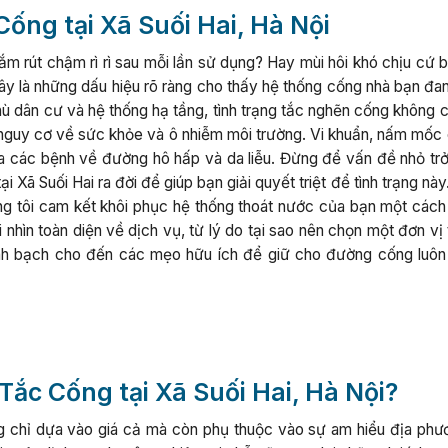
Cống tại Xã Suối Hai, Hà Nội
ắm rút chậm rì rì sau mỗi lần sử dụng? Hay mùi hôi khó chịu cứ 
ây là những dấu hiệu rõ ràng cho thấy hệ thống cống nhà bạn đa
hù dân cư và hệ thống hạ tầng, tình trạng tắc nghẽn cống không 
u nguy cơ về sức khỏe và ô nhiễm môi trường. Vi khuẩn, nấm mốc 
ra các bệnh về đường hô hấp và da liễu. Đừng để vấn đề nhỏ trở
i Xã Suối Hai ra đời để giúp bạn giải quyết triệt để tình trạng nà
ng tôi cam kết khôi phục hệ thống thoát nước của bạn một cách
nhìn toàn diện về dịch vụ, từ lý do tại sao nên chọn một đơn vị 
inh bạch cho đến các mẹo hữu ích để giữ cho đường cống luôn
Tắc Cống tại Xã Suối Hai, Hà Nội?
g chỉ dựa vào giá cả mà còn phụ thuộc vào sự am hiểu địa phư