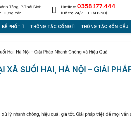
0358.177.444
hánh Tông, P.Thái Bình
Hotline:
c, Hưng Yên
(Hỗ trợ 24/7 - THÁI BÌNH)
 BỂ PHỐT
THÔNG TẮC CỐNG
THÔNG TẮC BỒN CẦU
uối Hai, Hà Nội – Giải Pháp Nhanh Chóng và Hiệu Quả
 XÃ SUỐI HAI, HÀ NỘI – GIẢI PHÁ
xử lý nhanh chóng, hiệu quả, giá tốt. Giải pháp triệt để mọi vấn