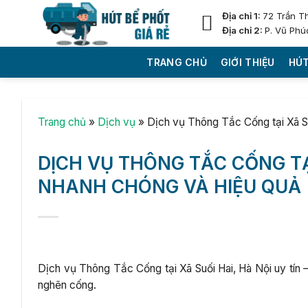
Skip
Địa chỉ 1:
72 Trần T
to
Địa chỉ 2:
P. Vũ Phú
content
TRANG CHỦ
GIỚI THIỆU
HÚT
Trang chủ
»
Dịch vụ
»
Dịch vụ Thông Tắc Cống tại Xã S
DỊCH VỤ THÔNG TẮC CỐNG TẠI
NHANH CHÓNG VÀ HIỆU QUẢ
Dịch vụ Thông Tắc Cống tại Xã Suối Hai, Hà Nội uy tín – 
nghẽn cống.