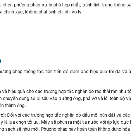
lựa chọn phương pháp xử lý phù hợp nhất, tránh tình trạng thông s
hính xác, không phát sinh chi phí vô lý.
n
hương pháp thông tắc tiên tiến để đảm bảo hiệu quả tối đa và a
n và hiệu quả cho các trường hợp tắc nghẽn do rác thải rắn như t
ắn chuyên dụng sẽ đi sâu vào đường ống, phá vỡ và lôi toàn bộ v
ến thành ống.
c):
Đối với các trường hợp tắc nghẽn do dầu mỡ, bùn đất và các
là lựa chọn tối ưu. Máy sẽ phun ra một tia nước với áp lực cực 
g sạch sẽ như mới. Phương pháp này hoàn toàn không dùng hóa 