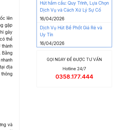
Hút hầm cầu: Quy Trình, Lựa Chọn
Dịch Vụ và Cách Xử Lý Sự Cố
bốc lên
16/04/2026
ng gặp
Dịch Vụ Hút Bể Phốt Giá Rẻ và
chỉ gây
Uy Tín
có thể
16/04/2026
 thành
y. Bằng
GỌI NGAY ĐỂ ĐƯỢC TƯ VẤN
 nhanh
tại địa
Hotline 24/7
 thông
0358.177.444
ơng và