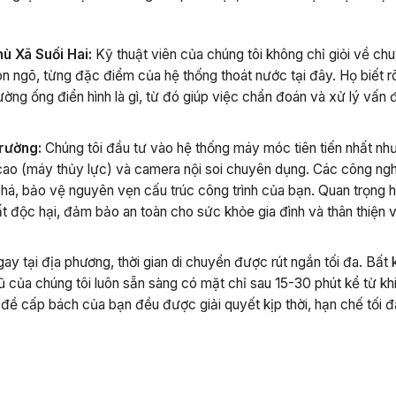
hù Xã Suối Hai:
Kỹ thuật viên của chúng tôi không chỉ giỏi về ch
n ngõ, từng đặc điểm của hệ thống thoát nước tại đây. Họ biết r
ờng ống điển hình là gì, từ đó giúp việc chẩn đoán và xử lý vấn 
trường:
Chúng tôi đầu tư vào hệ thống máy móc tiên tiến nhất n
 cao (máy thủy lực) và camera nội soi chuyên dụng. Các công ng
phá, bảo vệ nguyên vẹn cấu trúc công trình của bạn. Quan trọng 
t độc hại, đảm bảo an toàn cho sức khỏe gia đình và thân thiện 
ay tại địa phương, thời gian di chuyển được rút ngắn tối đa. Bất
 của chúng tôi luôn sẵn sàng có mặt chỉ sau 15-30 phút kể từ kh
ề cấp bách của bạn đều được giải quyết kịp thời, hạn chế tối đ