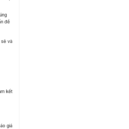
húng
ấn đề
 sẽ và
am kết
báo giá