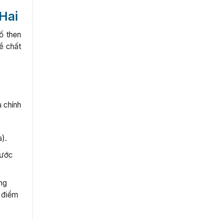
Hai
ố then
ề chất
à chính
a).
nước
ng
a điểm