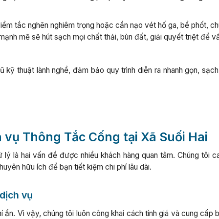
iểm tắc nghẽn nghiêm trọng hoặc cần nạo vét hố ga, bể phốt, c
mạnh mẽ sẽ hút sạch mọi chất thải, bùn đất, giải quyết triệt để v
 kỹ thuật lành nghề, đảm bảo quy trình diễn ra nhanh gọn, sạch
h vụ Thông Tắc Cống tại Xã Suối Hai
xử lý là hai vấn đề được nhiều khách hàng quan tâm. Chúng tôi c
yên hữu ích để bạn tiết kiệm chi phí lâu dài.
 dịch vụ
í ẩn. Vì vậy, chúng tôi luôn công khai cách tính giá và cung cấp 