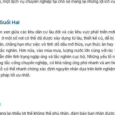
, một dịch vụ chuyên nghiệp tại chỗ sẽ mang lại những lợi ích vư
 Suối Hai
n xen giữa các khu dân cư lâu đời và các khu vực phát triển mới
 ở một số nơi có thể đã được xây dựng từ lâu, thiết kế cũ, dễ b
dân, chẳng hạn như việc vô tình đổ dầu mỡ thừa, vụn thức ăn hay 
c nghẽn. Hơn nữa, vào mùa mưa, lượng nước lớn cùng với rác th
dẫn đến tình trạng ngập úng và tắc nghẽn cục bộ. Những yếu tố n
ông tắc cống chuyên nghiệp, có khả năng ứng phó nhanh và am hi
chỗ có thể nhanh chóng xác định nguyên nhân dựa trên kinh nghiệ
 pháp tối ưu nhất.
g
ang lại nhiều lợi thế không thể phủ nhận, đảm bảo bạn nhận được