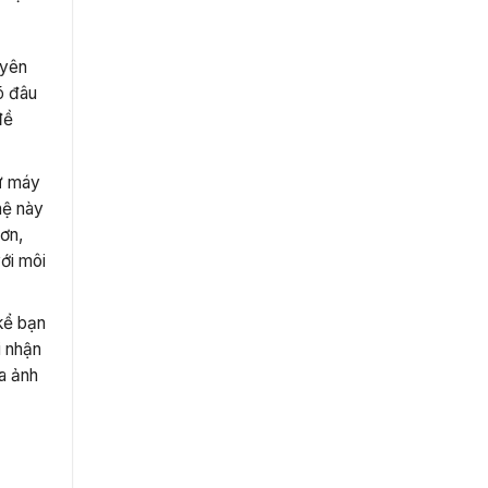
uyên
õ đâu
đề
hư máy
hệ này
hơn,
với môi
 kể bạn
i nhận
a ảnh