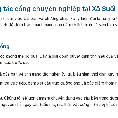
 tắc cống chuyên nghiệp tại Xã Suối 
ình làm việc bài bản và phương pháp xử lý hiện đại là hai yếu t
 bạch để đảm bảo khách hàng luôn nắm rõ tình hình và yên tâm v
cống
ước không thể bỏ qua. Đây là giai đoạn quyết định tính hiệu quả v
gồm các bước sau:
của bạn về tình trạng tắc nghẽn (vị trí, biểu hiện, thời gian xảy r
ểm tra trực tiếp, xem xét cấu trúc đường ống và các điểm thoát 
ất. Chúng tôi sẽ luồn camera chuyên dụng vào sâu bên trong đườ
nguyên nhân gây tắc (dầu mỡ, rác thải, vật cứng,…) và vị trí củ