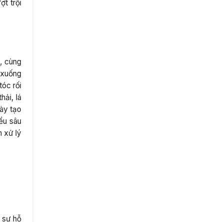
ợt trội
, cùng
ị xuống
tóc rối
ải, lá
ày tạo
ểu sâu
m xử lý
 sự hỗ