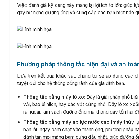
Việc đánh giá kỹ càng này mang lại lợi ích to lớn: giúp 
gây hư hỏng đường ống và cung cấp cho bạn một báo giá c
Phương pháp thông tắc hiện đại và an toà
Dựa trên kết quả khảo sát, chúng tôi sẽ áp dụng các p
tuyệt đối cho hệ thống cống rãnh của gia đình bạn.
Thông tắc bằng máy lò xo:
Đây là giải pháp phổ biế
vải, bao bì nilon, hay các vật cứng nhỏ. Dây lò xo xo
ra ngoài, làm sạch đường ống mà không gây tổn hại đ
Thông tắc bằng máy áp lực nước cao (máy thủy lự
bẩn lâu ngày bám chặt vào thành ống, phương pháp này 
đánh tan mọi mảng bám cứng đầu nhất, giúp đường ốn