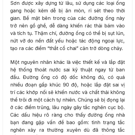
Sơn được xây dựng từ lâu, sử dụng các loại ống
gang hoặc kẽm dễ bị ăn mòn, rỉ sét theo thời
gian. Bề mặt bên trong của các đường ống này
trở nên gồ ghề, dễ dàng khiến rác thải bám vào
và tích tụ. Thậm chí, đường ống có thể bị sụt lún,
nứt vỡ do nền đất yếu hoặc tác động ngoại lực,
tạo ra các điểm “thắt cổ chai” cản trở dòng chảy.
Một nguyên nhân khác là việc thiết kế và lắp đặt
hệ thống thoát nước sai kỹ thuật ngay từ ban
đầu. Đường ống có độ dốc không đủ, có quá
nhiều đoạn gấp khúc 90 độ, hoặc lắp đặt sai vị
trí các khớp nối sẽ khiến nước và chất thải không
thể trôi đi một cách tự nhiên. Chúng sẽ bị đọng lại
ở các điểm trũng, lâu ngày gây tắc nghẽn cục bộ.
Các dấu hiệu rõ ràng cho thấy đường ống nhà
bạn đang gặp vấn đề bao gồm: tình trạng tắc
nghẽn xảy ra thường xuyên dù đã thông tắc