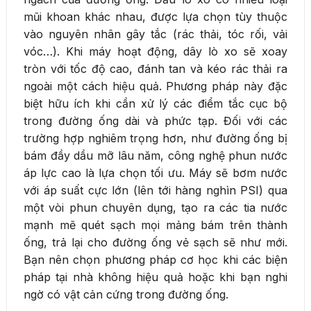
mũi khoan khác nhau, được lựa chọn tùy thuộc
vào nguyên nhân gây tắc (rác thải, tóc rối, vải
vóc…). Khi máy hoạt động, dây lò xo sẽ xoay
tròn với tốc độ cao, đánh tan và kéo rác thải ra
ngoài một cách hiệu quả. Phương pháp này đặc
biệt hữu ích khi cần xử lý các điểm tắc cục bộ
trong đường ống dài và phức tạp. Đối với các
trường hợp nghiêm trọng hơn, như đường ống bị
bám đầy dầu mỡ lâu năm, công nghệ phun nước
áp lực cao là lựa chọn tối ưu. Máy sẽ bơm nước
với áp suất cực lớn (lên tới hàng nghìn PSI) qua
một vòi phun chuyên dụng, tạo ra các tia nước
mạnh mẽ quét sạch mọi mảng bám trên thành
ống, trả lại cho đường ống vẻ sạch sẽ như mới.
Bạn nên chọn phương pháp cơ học khi các biện
pháp tại nhà không hiệu quả hoặc khi bạn nghi
ngờ có vật cản cứng trong đường ống.