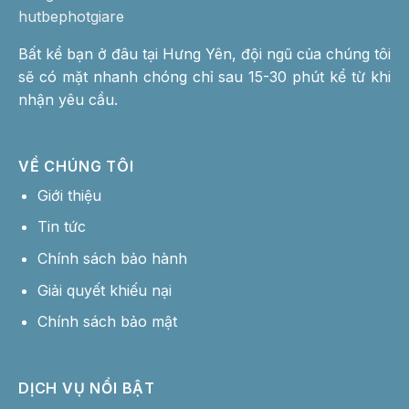
Bất kể bạn ở đâu tại Hưng Yên, đội ngũ của chúng tôi
sẽ có mặt nhanh chóng chỉ sau 15-30 phút kể từ khi
nhận yêu cầu.
VỀ CHÚNG TÔI
Giới thiệu
Tin tức
Chính sách bảo hành
Giải quyết khiếu nại
Chính sách bảo mật
DỊCH VỤ NỔI BẬT