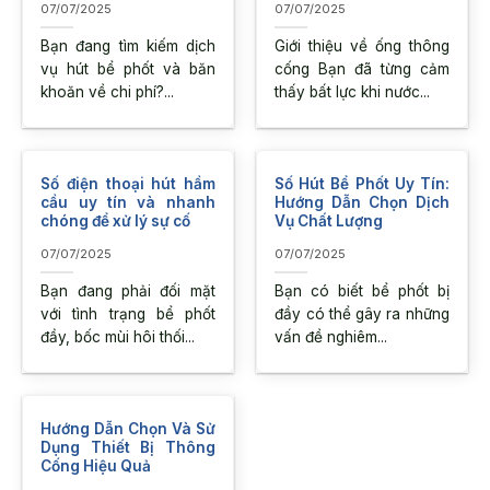
07/07/2025
07/07/2025
Bạn đang tìm kiếm dịch
Giới thiệu về ống thông
vụ hút bể phốt và băn
cống Bạn đã từng cảm
khoăn về chi phí?...
thấy bất lực khi nước...
Số điện thoại hút hầm
Số Hút Bể Phốt Uy Tín:
cầu uy tín và nhanh
Hướng Dẫn Chọn Dịch
chóng để xử lý sự cố
Vụ Chất Lượng
07/07/2025
07/07/2025
Bạn đang phải đối mặt
Bạn có biết bể phốt bị
với tình trạng bể phốt
đầy có thể gây ra những
đầy, bốc mùi hôi thối...
vấn đề nghiêm...
Hướng Dẫn Chọn Và Sử
Dụng Thiết Bị Thông
Cống Hiệu Quả