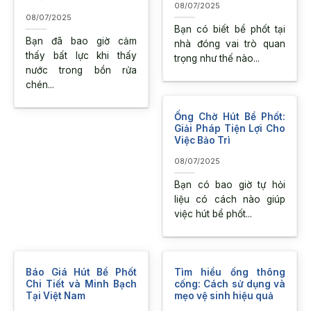
08/07/2025
08/07/2025
Bạn có biết bể phốt tại
Bạn đã bao giờ cảm
nhà đóng vai trò quan
thấy bất lực khi thấy
trọng như thế nào...
nước trong bồn rửa
chén...
Ống Chờ Hút Bể Phốt:
Giải Pháp Tiện Lợi Cho
Việc Bảo Trì
08/07/2025
Bạn có bao giờ tự hỏi
liệu có cách nào giúp
việc hút bể phốt...
Báo Giá Hút Bể Phốt
Tìm hiểu ống thông
Chi Tiết và Minh Bạch
cống: Cách sử dụng và
Tại Việt Nam
mẹo vệ sinh hiệu quả