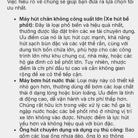
Việc hiểu rõ về chúng sẽ giúp bạn đưa ra lựa chọn tối
ưu nhất.
Máy hút chân không công suất lớn (Xe hút bể
phốt):
Đây là loại phổ biến và hiệu quả nhất,
thường được lắp đặt trên các xe tải chuyên dụng.
Ưu điểm của nó là lực hút cực mạnh, khả năng
hút sạch bùn đặc và các vật thể rắn, cùng với
dung tích bồn chứa lớn, phù hợp cho các công
trình lớn như khu chung cư, nhà máy, hoặc các
hộ gia đình có bể phốt lớn. Tuy nhiên, nhược
điểm là chi phí đầu tư cao và cần không gian
rộng để xe có thể tiếp cận.
Máy bơm hút nước thải:
Loại máy này có thiết kế
nhỏ gọn hơn, thường dùng để bơm các loại chất
thải ở dạng lỏng hoặc bùn loãng. Ưu điểm là tính
di động cao, dễ vận hành và chi phí thấp hơn.
Chúng rất hữu ích trong việc xử lý các hố ga bị
ngập nước hoặc các bể phốt nhỏ ở những vị trí
xe lớn không vào được. Nhược điểm là lực hút
yếu hơn và không hiệu quả với bùn đặc.
Ống hút chuyên dụng và dụng cụ thủ công:
Bao
gồm các loại ống nhựa dẻo, ống lò xo thông