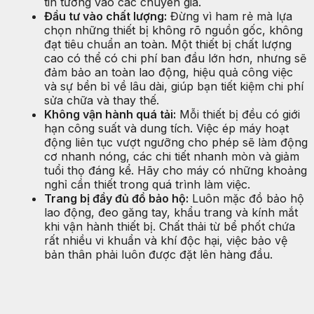
tin tưởng vào các chuyên gia.
Đầu tư vào chất lượng:
Đừng vì ham rẻ mà lựa
chọn những thiết bị không rõ nguồn gốc, không
đạt tiêu chuẩn an toàn. Một thiết bị chất lượng
cao có thể có chi phí ban đầu lớn hơn, nhưng sẽ
đảm bảo an toàn lao động, hiệu quả công việc
và sự bền bỉ về lâu dài, giúp bạn tiết kiệm chi phí
sửa chữa và thay thế.
Không vận hành quá tải:
Mỗi thiết bị đều có giới
hạn công suất và dung tích. Việc ép máy hoạt
động liên tục vượt ngưỡng cho phép sẽ làm động
cơ nhanh nóng, các chi tiết nhanh mòn và giảm
tuổi thọ đáng kể. Hãy cho máy có những khoảng
nghỉ cần thiết trong quá trình làm việc.
Trang bị đầy đủ đồ bảo hộ:
Luôn mặc đồ bảo hộ
lao động, đeo găng tay, khẩu trang và kính mắt
khi vận hành thiết bị. Chất thải từ bể phốt chứa
rất nhiều vi khuẩn và khí độc hại, việc bảo vệ
bản thân phải luôn được đặt lên hàng đầu.