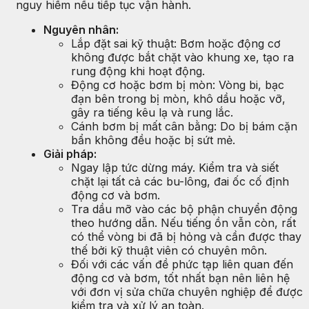
nguy hiểm nếu tiếp tục vận hành.
Nguyên nhân:
Lắp đặt sai kỹ thuật: Bơm hoặc động cơ
không được bắt chặt vào khung xe, tạo ra
rung động khi hoạt động.
Động cơ hoặc bơm bị mòn: Vòng bi, bạc
đạn bên trong bị mòn, khô dầu hoặc vỡ,
gây ra tiếng kêu lạ và rung lắc.
Cánh bơm bị mất cân bằng: Do bị bám cặn
bẩn không đều hoặc bị sứt mẻ.
Giải pháp:
Ngay lập tức dừng máy. Kiểm tra và siết
chặt lại tất cả các bu-lông, đai ốc cố định
động cơ và bơm.
Tra dầu mỡ vào các bộ phận chuyển động
theo hướng dẫn. Nếu tiếng ồn vẫn còn, rất
có thể vòng bi đã bị hỏng và cần được thay
thế bởi kỹ thuật viên có chuyên môn.
Đối với các vấn đề phức tạp liên quan đến
động cơ và bơm, tốt nhất bạn nên liên hệ
với đơn vị sửa chữa chuyên nghiệp để được
kiểm tra và xử lý an toàn.