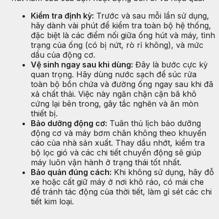
Kiểm tra định kỳ:
Trước và sau mỗi lần sử dụng,
hãy dành vài phút để kiểm tra toàn bộ hệ thống,
đặc biệt là các điểm nối giữa ống hút và máy, tình
trạng của ống (có bị nứt, rò rỉ không), và mức
dầu của động cơ.
Vệ sinh ngay sau khi dùng:
Đây là bước cực kỳ
quan trọng. Hãy dùng nước sạch để súc rửa
toàn bộ bồn chứa và đường ống ngay sau khi đã
xả chất thải. Việc này ngăn chặn cặn bã khô
cứng lại bên trong, gây tắc nghẽn và ăn mòn
thiết bị.
Bảo dưỡng động cơ:
Tuân thủ lịch bảo dưỡng
động cơ và máy bơm chân không theo khuyến
cáo của nhà sản xuất. Thay dầu nhớt, kiểm tra
bộ lọc gió và các chi tiết chuyển động sẽ giúp
máy luôn vận hành ở trạng thái tốt nhất.
Bảo quản đúng cách:
Khi không sử dụng, hãy đỗ
xe hoặc cất giữ máy ở nơi khô ráo, có mái che
để tránh tác động của thời tiết, làm gỉ sét các chi
tiết kim loại.