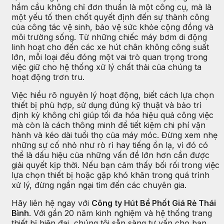
hầm cầu không chỉ đơn thuần là một công cụ, mà là
một yếu tố then chốt quyết định đến sự thành công
của công tác vệ sinh, bảo vệ sức khỏe cộng đồng và
môi trường sống. Từ những chiếc máy bơm di động
linh hoạt cho đến các xe hút chân không công suất
lớn, mỗi loại đều đóng một vai trò quan trọng trong
việc giữ cho hệ thống xử lý chất thải của chúng ta
hoạt động trơn tru.
Việc hiểu rõ nguyên lý hoạt động, biết cách lựa chọn
thiết bị phù hợp, sử dụng đúng kỹ thuật và bảo trì
định kỳ không chỉ giúp tối đa hóa hiệu quả công việc
mà còn là cách thông minh để tiết kiệm chi phí vận
hành và kéo dài tuổi thọ của máy móc. Đừng xem nhẹ
những sự cố nhỏ như rò rỉ hay tiếng ồn lạ, vì đó có
thể là dấu hiệu của những vấn đề lớn hơn cần được
giải quyết kịp thời. Nếu bạn cảm thấy bối rối trong việc
lựa chọn thiết bị hoặc gặp khó khăn trong quá trình
xử lý, đừng ngần ngại tìm đến các chuyên gia.
Hãy liên hệ ngay với
Công ty Hút Bể Phốt Giá Rẻ Thái
Bình
. Với gần 20 năm kinh nghiệm và hệ thống trang
thiết bị hiện đại, chúng tôi sẵn sàng tư vấn cho bạn