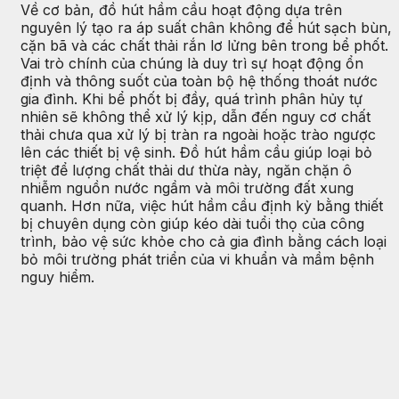
Về cơ bản, đồ hút hầm cầu hoạt động dựa trên
nguyên lý tạo ra áp suất chân không để hút sạch bùn,
cặn bã và các chất thải rắn lơ lửng bên trong bể phốt.
Vai trò chính của chúng là duy trì sự hoạt động ổn
định và thông suốt của toàn bộ hệ thống thoát nước
gia đình. Khi bể phốt bị đầy, quá trình phân hủy tự
nhiên sẽ không thể xử lý kịp, dẫn đến nguy cơ chất
thải chưa qua xử lý bị tràn ra ngoài hoặc trào ngược
lên các thiết bị vệ sinh. Đồ hút hầm cầu giúp loại bỏ
triệt để lượng chất thải dư thừa này, ngăn chặn ô
nhiễm nguồn nước ngầm và môi trường đất xung
quanh. Hơn nữa, việc hút hầm cầu định kỳ bằng thiết
bị chuyên dụng còn giúp kéo dài tuổi thọ của công
trình, bảo vệ sức khỏe cho cả gia đình bằng cách loại
bỏ môi trường phát triển của vi khuẩn và mầm bệnh
nguy hiểm.