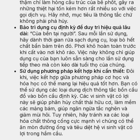
thậm chí làm hỏng cấu trúc của bể phốt, gây ra
những thiệt hại tốn kém hơn rất nhiều so với việc
gọi dịch vụ. Hãy nhớ, mục tiêu là thông tắc chứ
không phải phá hủy.
Bảo trì dụng cụ định kỳ để duy trì hiệu quả lâu
dài:
“Của bền tại người”. Sau mỗi lần sử dụng,
hãy dành thời gian rửa sạch dụng cụ, loại bỏ hết
chất bẩn bám trên đó. Phơi khô hoàn toàn trước
khi cất vào nơi khô ráo. Việc này không chỉ giúp
dụng cụ của bạn luôn sẵn sàng cho lần sử dụng
tiếp theo mà còn kéo dài tuổi thọ của chúng.
Sử dụng phương pháp kết hợp khi cần thiết:
Đôi
khi, việc kết hợp giữa phương pháp cơ học và
hóa học có thể mang lại hiệu quả tốt hơn. Bạn có
thể sử dụng các loại dung dịch thông tắc bồn cầu
đổ vào bồn cầu định kỳ. Các vi sinh vật có lợi
này sẽ giúp phân hủy chất thải hữu cơ, làm mềm
các mảng bám, giúp ngăn ngừa tắc nghẽn và
giảm mùi hôi. Tuy nhiên, hãy tránh xa các loại
hóa chất thông cống cực mạnh vì chúng có thể
ăn mòn đường ống và tiêu diệt hệ vi sinh vật có
lợi trong hầm cầu.