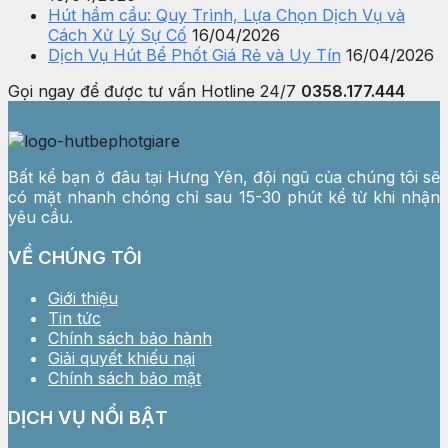
Hút hầm cầu: Quy Trình, Lựa Chọn Dịch Vụ và
Cách Xử Lý Sự Cố
16/04/2026
Dịch Vụ Hút Bể Phốt Giá Rẻ và Uy Tín
16/04/2026
Gọi ngay để được tư vấn
Hotline 24/7
0358.177.444
Bất kể bạn ở đâu tại Hưng Yên, đội ngũ của chúng tôi sẽ
có mặt nhanh chóng chỉ sau 15-30 phút kể từ khi nhận
yêu cầu.
VỀ CHÚNG TÔI
Giới thiệu
Tin tức
Chính sách bảo hành
Giải quyết khiếu nại
Chính sách bảo mật
DỊCH VỤ NỔI BẬT