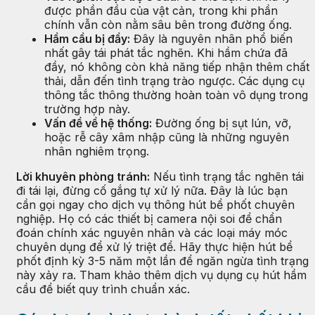
được phần đầu của vật cản, trong khi phần
chính vẫn còn nằm sâu bên trong đường ống.
Hầm cầu bị đầy:
Đây là nguyên nhân phổ biến
nhất gây tái phát tắc nghẽn. Khi hầm chứa đã
đầy, nó không còn khả năng tiếp nhận thêm chất
thải, dẫn đến tình trạng trào ngược. Các dụng cụ
thông tắc thông thường hoàn toàn vô dụng trong
trường hợp này.
Vấn đề về hệ thống:
Đường ống bị sụt lún, vỡ,
hoặc rễ cây xâm nhập cũng là những nguyên
nhân nghiêm trọng.
Lời khuyên phòng tránh:
Nếu tình trạng tắc nghẽn tái
đi tái lại, đừng cố gắng tự xử lý nữa. Đây là lúc bạn
cần gọi ngay cho dịch vụ thông hút bể phốt chuyên
nghiệp. Họ có các thiết bị camera nội soi để chẩn
đoán chính xác nguyên nhân và các loại máy móc
chuyên dụng để xử lý triệt để. Hãy thực hiện hút bể
phốt định kỳ 3-5 năm một lần để ngăn ngừa tình trạng
này xảy ra. Tham khảo thêm dịch vụ dụng cụ hút hầm
cầu để biết quy trình chuẩn xác.