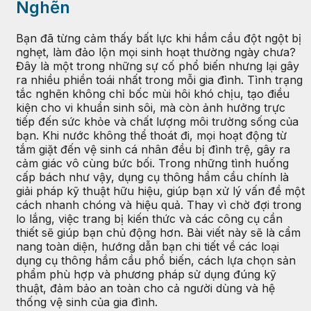
Nghẽn
Bạn đã từng cảm thấy bất lực khi hầm cầu đột ngột bị
nghẹt, làm đảo lộn mọi sinh hoạt thường ngày chưa?
Đây là một trong những sự cố phổ biến nhưng lại gây
ra nhiều phiền toái nhất trong mỗi gia đình. Tình trạng
tắc nghẽn không chỉ bốc mùi hôi khó chịu, tạo điều
kiện cho vi khuẩn sinh sôi, mà còn ảnh hưởng trực
tiếp đến sức khỏe và chất lượng môi trường sống của
bạn. Khi nước không thể thoát đi, mọi hoạt động từ
tắm giặt đến vệ sinh cá nhân đều bị đình trệ, gây ra
cảm giác vô cùng bức bối. Trong những tình huống
cấp bách như vậy, dụng cụ thông hầm cầu chính là
giải pháp kỹ thuật hữu hiệu, giúp bạn xử lý vấn đề một
cách nhanh chóng và hiệu quả. Thay vì chờ đợi trong
lo lắng, việc trang bị kiến thức và các công cụ cần
thiết sẽ giúp bạn chủ động hơn. Bài viết này sẽ là cẩm
nang toàn diện, hướng dẫn bạn chi tiết về các loại
dụng cụ thông hầm cầu phổ biến, cách lựa chọn sản
phẩm phù hợp và phương pháp sử dụng đúng kỹ
thuật, đảm bảo an toàn cho cả người dùng và hệ
thống vệ sinh của gia đình.