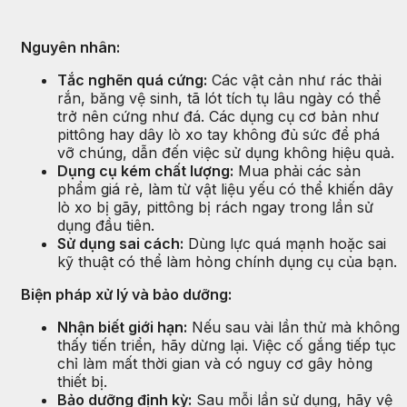
Nguyên nhân:
Tắc nghẽn quá cứng:
Các vật cản như rác thải
rắn, băng vệ sinh, tã lót tích tụ lâu ngày có thể
trở nên cứng như đá. Các dụng cụ cơ bản như
pittông hay dây lò xo tay không đủ sức để phá
vỡ chúng, dẫn đến việc sử dụng không hiệu quả.
Dụng cụ kém chất lượng:
Mua phải các sản
phẩm giá rẻ, làm từ vật liệu yếu có thể khiến dây
lò xo bị gãy, pittông bị rách ngay trong lần sử
dụng đầu tiên.
Sử dụng sai cách:
Dùng lực quá mạnh hoặc sai
kỹ thuật có thể làm hỏng chính dụng cụ của bạn.
Biện pháp xử lý và bảo dưỡng:
Nhận biết giới hạn:
Nếu sau vài lần thử mà không
thấy tiến triển, hãy dừng lại. Việc cố gắng tiếp tục
chỉ làm mất thời gian và có nguy cơ gây hỏng
thiết bị.
Bảo dưỡng định kỳ:
Sau mỗi lần sử dụng, hãy vệ