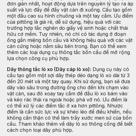
đơn giản nhất, hoạt động dựa trên nguyên lý tạo ra áp
suất và lực đẩy để đẩy vật cản đi xuống. Cấu tạo gồm
một đầu cao su hình chuông và một tay cầm. Ưu điểm
của pittông là giá rẻ, dễ sử dụng, hiệu quả với các
trường hợp tắc nghẽn do giấy vệ sinh hoặc chất thải
hữu cơ mềm. Tuy nhiên, nó chỉ có tác dụng ở đoạn
ống gần miệng bồn cầu và không hiệu quả với các vật
cản cứng hoặc nằm sâu bên trong. Bạn có thể xem
thêm các loại dụng cụ thông tắc bồn cầu để mở rộng
lựa chọn công cụ phù hợp.
Dây thông tắc lò xo (Dây cáp lò xo):
Dụng cụ này có
cấu tạo gồm một sợi dây thép dẻo dạng lò xo dài từ 3
đến 20 mét và một tay quay. Khi sử dụng, bạn sẽ đưa
dây vào sâu trong đường ống cho đến khi chạm vào
vật cản, sau đó xoay tay cầm để đầu lò xo bám vào
và kéo rác thải ra ngoài hoặc phá vỡ nó. Ưu điểm là
có thể xử lý các điểm tắc ở xa hơn pittông. Nhược
điểm là cần sức lực và sự khéo léo để điều khiển, nếu
không cẩn thận có thể làm trầy xước men sứ của bồn
cầu. Tham khảo thêm về dây lò xo thông cống để biết
cách chọn loại dây phù hợp.