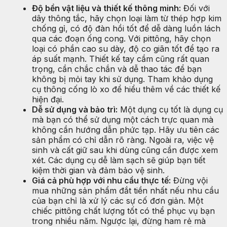
Độ bền vật liệu và thiết kế thông minh:
Đối với
dây thông tắc, hãy chọn loại làm từ thép hợp kim
chống gỉ, có độ đàn hồi tốt để dễ dàng luồn lách
qua các đoạn ống cong. Với pittông, hãy chọn
loại có phần cao su dày, độ co giãn tốt để tạo ra
áp suất mạnh. Thiết kế tay cầm cũng rất quan
trọng, cần chắc chắn và dễ thao tác để bạn
không bị mỏi tay khi sử dụng. Tham khảo dụng
cụ thông cống lò xo để hiểu thêm về các thiết kế
hiện đại.
Dễ sử dụng và bảo trì:
Một dụng cụ tốt là dụng cụ
mà bạn có thể sử dụng một cách trực quan mà
không cần hướng dẫn phức tạp. Hãy ưu tiên các
sản phẩm có chỉ dẫn rõ ràng. Ngoài ra, việc vệ
sinh và cất giữ sau khi dùng cũng cần được xem
xét. Các dụng cụ dễ làm sạch sẽ giúp bạn tiết
kiệm thời gian và đảm bảo vệ sinh.
Giá cả phù hợp với nhu cầu thực tế:
Đừng vội
mua những sản phẩm đắt tiền nhất nếu nhu cầu
của bạn chỉ là xử lý các sự cố đơn giản. Một
chiếc pittông chất lượng tốt có thể phục vụ bạn
trong nhiều năm. Ngược lại, đừng ham rẻ mà