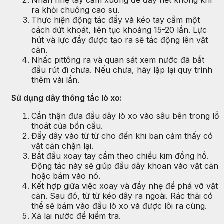
ra khỏi chuông cao su.
Thực hiện động tác đẩy và kéo tay cầm một
cách dứt khoát, liên tục khoảng 15-20 lần. Lực
hút và lực đẩy được tạo ra sẽ tác động lên vật
cản.
Nhấc pittông ra và quan sát xem nước đã bắt
đầu rút đi chưa. Nếu chưa, hãy lặp lại quy trình
thêm vài lần.
Sử dụng dây thông tắc lò xo:
Cẩn thận đưa đầu dây lò xo vào sâu bên trong lỗ
thoát của bồn cầu.
Đẩy dây vào từ từ cho đến khi bạn cảm thấy có
vật cản chặn lại.
Bắt đầu xoay tay cầm theo chiều kim đồng hồ.
Động tác này sẽ giúp đầu dây khoan vào vật cản
hoặc bám vào nó.
Kết hợp giữa việc xoay và đẩy nhẹ để phá vỡ vật
cản. Sau đó, từ từ kéo dây ra ngoài. Rác thải có
thể sẽ bám vào đầu lò xo và được lôi ra cùng.
Xả lại nước để kiểm tra.