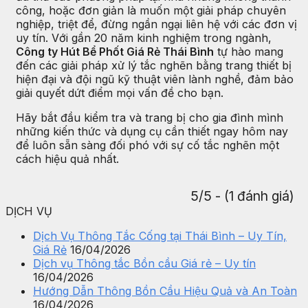
công, hoặc đơn giản là muốn một giải pháp chuyên
nghiệp, triệt để, đừng ngần ngại liên hệ với các đơn vị
uy tín. Với gần 20 năm kinh nghiệm trong ngành,
Công ty Hút Bể Phốt Giá Rẻ Thái Bình
tự hào mang
đến các giải pháp xử lý tắc nghẽn bằng trang thiết bị
hiện đại và đội ngũ kỹ thuật viên lành nghề, đảm bảo
giải quyết dứt điểm mọi vấn đề cho bạn.
Hãy bắt đầu kiểm tra và trang bị cho gia đình mình
những kiến thức và dụng cụ cần thiết ngay hôm nay
để luôn sẵn sàng đối phó với sự cố tắc nghẽn một
cách hiệu quả nhất.
5/5 - (1 đánh giá)
DỊCH VỤ
Dịch Vụ Thông Tắc Cống tại Thái Bình – Uy Tín,
Giá Rẻ
16/04/2026
Dịch vụ Thông tắc Bồn cầu Giá rẻ – Uy tín
16/04/2026
Hướng Dẫn Thông Bồn Cầu Hiệu Quả và An Toàn
16/04/2026