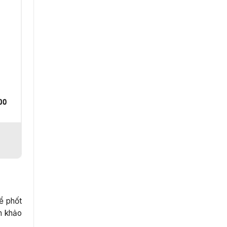
bể phốt
m khảo