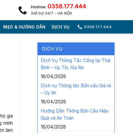
0358.177.444
Hotline:
(Hỗ trợ 24/7 - HÀ NỘI)
MẸO & HƯỚNG DẪN
DỊCH VỤ
0358 177 444
DỊCH VỤ
Dịch Vụ Thông Tắc Cống tại Thái
Bình – Uy Tín, Giá Rẻ
16/04/2026
Dịch vụ Thông tắc Bồn cầu Giá rẻ
– Uy tín
16/04/2026
Hướng Dẫn Thông Bồn Cầu Hiệu
 hộ gia
Quả và An Toàn
g minh
16/04/2026
òn làm