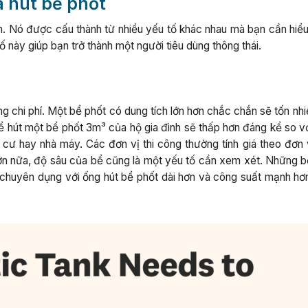
 hút bể phốt
nh. Nó được cấu thành từ nhiều yếu tố khác nhau mà bạn cần hiểu
ố này giúp bạn trở thành một người tiêu dùng thông thái.
ng chi phí. Một bể phốt có dung tích lớn hơn chắc chắn sẽ tốn nhi
để hút một bể phốt 3m³ của hộ gia đình sẽ thấp hơn đáng kể so v
ư hay nhà máy. Các đơn vị thi công thường tính giá theo đơn 
 Hơn nữa, độ sâu của bể cũng là một yếu tố cần xem xét. Những b
 chuyên dụng với ống hút bể phốt dài hơn và công suất mạnh hơn