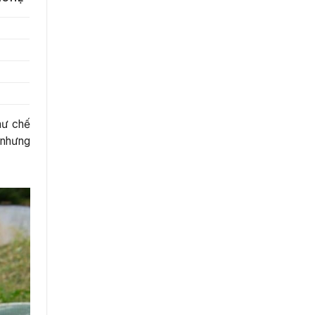
hư chế
 nhưng