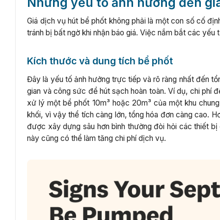
Những yếu tố ảnh hưởng đến giá
Giá dịch vụ hút bể phốt không phải là một con số cố đị
tránh bị bất ngờ khi nhận báo giá. Việc nắm bắt các yếu t
Kích thước và dung tích bể phốt
Đây là yếu tố ảnh hưởng trực tiếp và rõ ràng nhất đến tổ
gian và công sức để hút sạch hoàn toàn. Ví dụ, chi phí 
xử lý một bể phốt 10m³ hoặc 20m³ của một khu chung c
khối, vì vậy thể tích càng lớn, tổng hóa đơn càng cao.
được xây dựng sâu hơn bình thường đòi hỏi các thiết bị
này cũng có thể làm tăng chi phí dịch vụ.