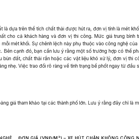
là dựa trên thể tích chất thải được hút ra, đơn vị tính là mét khố
t cho cả khách hàng và đơn vị thi công. Mức giá trung bình tr
ỗi mét khối. Sự chênh lệch này phụ thuộc vào công nghệ của 
ực. Bên cạnh đó, bạn cần lưu ý rằng một số trường hợp có thể ph
bùn đất, chất thải rắn hoặc các vật liệu khó xử lý, đơn vị thi 
ăng nhẹ. Việc trao đổi rõ ràng về tình trạng bể phốt ngay từ đầu 
bảng giá tham khảo tại các thành phố lớn. Lưu ý rằng đây chỉ là 
 NGHỆ
ĐƠN GIÁ (VNĐ/M³) – XE HÚT CHÂN KHÔNG CÔNG 