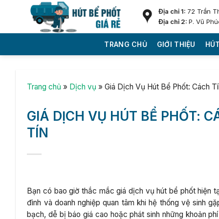
Skip
Địa chỉ 1:
72 Trần T
to
Địa chỉ 2:
P. Vũ Phú
content
TRANG CHỦ
GIỚI THIỆU
HÚT
Trang chủ
»
Dịch vụ
»
Giá Dịch Vụ Hút Bể Phốt: Cách Tí
GIÁ DỊCH VỤ HÚT BỂ PHỐT: C
TÍN
Bạn có bao giờ thắc mắc giá dịch vụ hút bể phốt hiện tại
đình và doanh nghiệp quan tâm khi hệ thống vệ sinh gặ
bạch, dễ bị báo giá cao hoặc phát sinh những khoản ph