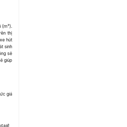
i (m³).
ên thị
xe hút
át sinh
công sẽ
sẽ giúp
mức giá
NGHỆ