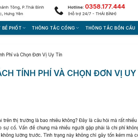
0358.177.444
hánh Tông, P.Thái Bình
Hotline:
c, Hưng Yên
(Hỗ trợ 24/7 - THÁI BÌNH)
 BỂ PHỐT
THÔNG TẮC CỐNG
THÔNG TẮC BỒN CẦU
nh Phí và Chọn Đơn Vị Uy Tín
ÁCH TÍNH PHÍ VÀ CHỌN ĐƠN VỊ UY
 trên thị trường là bao nhiêu không? Đây là câu hỏi mà rất nhiều
p sự cố. Vấn đề chung mà nhiều người gặp phải là chi phí khôn
í không lường trước. Tình trạng này không chỉ gây tốn kém mà c