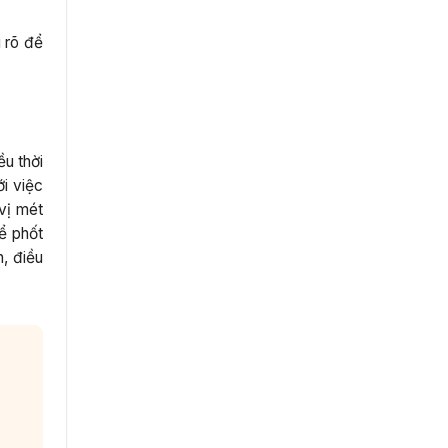
 rõ để
ều thời
ới việc
vị mét
ể phốt
, điều