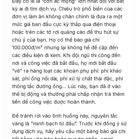
Đây có lẽ là “cơn ác mộng” lớn nhất đối với bất
kỳ ai đi tìm dịch vụ. Chiêu trò phổ biến của các
đơn vị làm ăn không chân chính là đưa ra một
mức giá ban đầu cực kỳ thấp qua điện thoại
hoặc trên các tờ rơi quảng cáo để thu hút sự
chú ý của bạn. Họ có thể báo giá chỉ
100.000đ/m³ nhưng lại không hề đề cập đến
các điều kiện đi kèm. Khi đội ngũ thi công đến
nơi và công việc đã bắt đầu, họ mới bắt đầu
“vẽ” ra hàng loạt các khoản phụ phí: phí khảo
sát, phí ống nối dài, phí xử lý chất thải đặc, phí
thông tắc đường ống… Lúc này, bạn đã ở vào
thế bị động và thường phải chấp nhận trả thêm
tiền để công việc được hoàn thành.
Để tránh rơi vào tình huống này, nguyên tắc
vàng là “minh bạch từ đầu”. Trước khi đồng ý sử
dụng dịch vụ, hãy yêu cầu một bảng báo giá chi