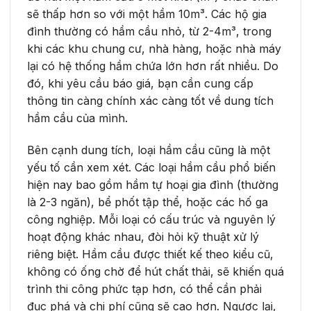
sẽ thấp hơn so với một hầm 10m³. Các hộ gia
đình thường có hầm cầu nhỏ, từ 2-4m³, trong
khi các khu chung cư, nhà hàng, hoặc nhà máy
lại có hệ thống hầm chứa lớn hơn rất nhiều. Do
đó, khi yêu cầu báo giá, bạn cần cung cấp
thông tin càng chính xác càng tốt về dung tích
hầm cầu của mình.
Bên cạnh dung tích, loại hầm cầu cũng là một
yếu tố cần xem xét. Các loại hầm cầu phổ biến
hiện nay bao gồm hầm tự hoại gia đình (thường
là 2-3 ngăn), bể phốt tập thể, hoặc các hố ga
công nghiệp. Mỗi loại có cấu trúc và nguyên lý
hoạt động khác nhau, đòi hỏi kỹ thuật xử lý
riêng biệt. Hầm cầu được thiết kế theo kiểu cũ,
không có ống chờ để hút chất thải, sẽ khiến quá
trình thi công phức tạp hơn, có thể cần phải
đục phá và chi phí cũng sẽ cao hơn. Ngược lại,