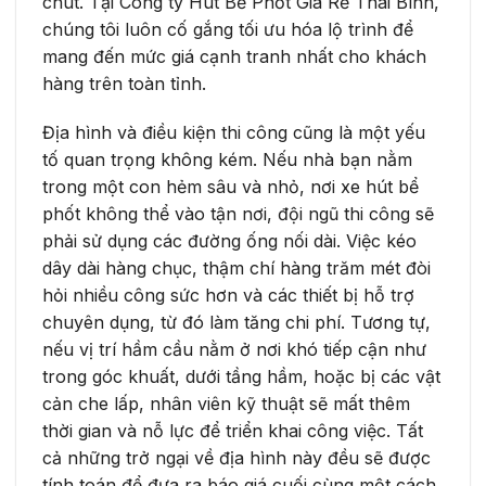
chút. Tại Công ty Hút Bể Phốt Giá Rẻ Thái Bình,
chúng tôi luôn cố gắng tối ưu hóa lộ trình để
mang đến mức giá cạnh tranh nhất cho khách
hàng trên toàn tỉnh.
Địa hình và điều kiện thi công cũng là một yếu
tố quan trọng không kém. Nếu nhà bạn nằm
trong một con hẻm sâu và nhỏ, nơi xe hút bể
phốt không thể vào tận nơi, đội ngũ thi công sẽ
phải sử dụng các đường ống nối dài. Việc kéo
dây dài hàng chục, thậm chí hàng trăm mét đòi
hỏi nhiều công sức hơn và các thiết bị hỗ trợ
chuyên dụng, từ đó làm tăng chi phí. Tương tự,
nếu vị trí hầm cầu nằm ở nơi khó tiếp cận như
trong góc khuất, dưới tầng hầm, hoặc bị các vật
cản che lấp, nhân viên kỹ thuật sẽ mất thêm
thời gian và nỗ lực để triển khai công việc. Tất
cả những trở ngại về địa hình này đều sẽ được
tính toán để đưa ra báo giá cuối cùng một cách