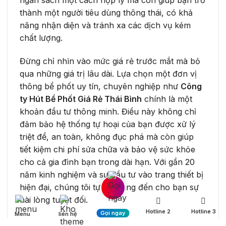
ngân sách một cách hợp lý mà còn giúp bạn trở
thành một người tiêu dùng thông thái, có khả
năng nhận diện và tránh xa các dịch vụ kém
chất lượng.
Đừng chỉ nhìn vào mức giá rẻ trước mắt mà bỏ
qua những giá trị lâu dài. Lựa chọn một đơn vị
thông bể phốt uy tín, chuyên nghiệp như
Công
ty Hút Bể Phốt Giá Rẻ Thái Bình
chính là một
khoản đầu tư thông minh. Điều này không chỉ
đảm bảo hệ thống tự hoại của bạn được xử lý
triệt để, an toàn, không đục phá mà còn giúp
tiết kiệm chi phí sửa chữa và bảo vệ sức khỏe
cho cả gia đình bạn trong dài hạn. Với gần 20
năm kinh nghiệm và sự đầu tư vào trang thiết bị
hiện đại, chúng tôi tự tin mang đến cho bạn sự
hài lòng tuyệt đối.
Hotline 2
Hotline 3
Gọi ngay
Menu
liên hệ
Nếu bạn đang gặp vấn đề với bể phốt hoặc cần