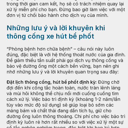
trong thời gian cam kết, họ sẽ có trách nhiệm quay lại
xử lý miễn phí cho bạn. Đừng bao giờ làm việc với một
đơn vị từ chối bảo hành cho dịch vụ của mình.
Những lưu ý và lời khuyên khi
thông cống xe hút bể phốt
“Phòng bệnh hơn chữa bệnh” – câu nói này luôn
đúng, đặc biệt là với hệ thống thoát nước của gia đình.
Để giảm thiểu tần suất phải gọi dịch vụ thông cống và
bảo vệ đường ống một cách bền vững, bạn nên ghi
nhớ những lưu ý và lời khuyên quan trọng sau đây:
Đặt lịch thông cống, hút bể phốt định kỳ:
Đừng chờ
đợi đến khi cống tắc hoàn toàn, nước tràn lênh láng
và mùi hôi không thể chịu nổi mới cuống cuồng tìm
cách xử lý. Việc bảo trì định kỳ (khoảng 1-2 năm/lần
tùy vào mức độ sử dụng) sẽ giúp loại bỏ sớm các
mảng bám và chất thải đang dần tích tụ, giữ cho
đường ống luôn thông thoáng. Chi phí cho việc bảo trì
định kỳ luôn rẻ hơn rất nhiều so với việc xử lý một sự
cố tắc nghẽn nghiêm trọng, đặc biệt khi bạn ký hợp