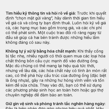
Tìm hiểu kỹ thông tin và hỏi rõ về giá:
Trước khi quyết
định “chọn mặt gửi vàng”, hãy dành thời gian tìm hiểu
về giá cả và công ty bạn định thuê. Luôn hỏi kỹ về giá
cả, các hạng mục bao gồm trong giá, và các chi phí
có thể phát sinh. Một cuộc trao đổi rõ ràng ngay từ
đầu sẽ giúp cả hai bên tránh được những hiểu lầm
không đáng có sau này.
Không tự ý xử lý bằng hóa chất mạnh:
Khi thấy cống
bị tắc nhẹ, nhiều người có thói quen mua các loại hóa
chất thông bồn cầu cực mạnh đổ vào đường ống.
Mặc dù chúng có thể mang lại hiệu quả tức thời,
nhưng về lâu dài, các hóa chất này có tính ăn mòn rất
cao, có thể phá hủy cấu trúc của đường ống (đặc biệt
là ống nhựa), gây ra những hư hỏng vĩnh viễn và tốn
kém để sửa chữa. Thay vào đó, bạn có thể sử dụng
các phương pháp sinh học an toàn hơn hoặc gọi thợ
chuyên nghiệp để đảm bảo an toàn.
Giữ gìn vệ sinh và phòng tránh tắc nghẽn hàng ngày:
Đây là biện pháp đơn giản nhưng hiệu quả nhất. Hãy