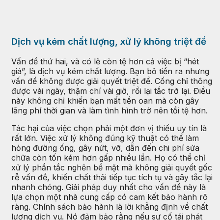
Dịch vụ kém chất lượng, xử lý không triệt để
Vấn đề thứ hai, và có lẽ còn tệ hơn cả việc bị “hét
giá”, là dịch vụ kém chất lượng. Bạn bỏ tiền ra nhưng
vấn đề không được giải quyết triệt để. Cống chỉ thông
được vài ngày, thậm chí vài giờ, rồi lại tắc trở lại. Điều
này không chỉ khiến bạn mất tiền oan mà còn gây
lãng phí thời gian và làm tình hình trở nên tồi tệ hơn.
Tác hại của việc chọn phải một đơn vị thiếu uy tín là
rất lớn. Việc xử lý không đúng kỹ thuật có thể làm
hỏng đường ống, gây nứt, vỡ, dẫn đến chi phí sửa
chữa còn tốn kém hơn gấp nhiều lần. Họ có thể chỉ
xử lý phần tắc nghẽn bề mặt mà không giải quyết gốc
rễ vấn đề, khiến chất thải tiếp tục tích tụ và gây tắc lại
nhanh chóng. Giải pháp duy nhất cho vấn đề này là
lựa chọn một nhà cung cấp có cam kết bảo hành rõ
ràng. Chính sách bảo hành là lời khẳng định về chất
lượng dịch vụ. Nó đảm bảo rằng nếu sự cố tái phát