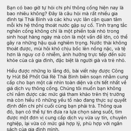
Bạn có bao giờ tự hỏi chi phí thông cống hiện nay là
bao nhiêu không? Đây là câu hỏi mà rất nhiều gia
đình tại Thái Bình và các khu vực lân cận quan tâm
mỗi khi hệ thống thoát nước gặp sự cố. Tình trạng tắc
nghẽn cống không chỉ là một phiền toái nhỏ trong
sinh hoạt hàng ngày mà còn là một vấn đề lớn, có thể
gây ra những hậu quả nghiêm trọng. Nước thải không
thoát được, mùi hôi khó chịu bốc lên nồng nặc, và tệ
hơn là nguy cơ ô nhiễm, ảnh hưởng trực tiếp đến sức
khỏe của cả gia đình, đặc biệt là người già và trẻ nhỏ.
Hiểu được những lo lắng đó, bài viết này được Công
ty Hút Bể Phốt Giá Rẻ Thái Bình biên soạn nhằm cung
cấp cho bạn một cái nhìn toàn diện và chi tiết nhất về
giá dịch vụ thông cống. Chúng tôi muốn bạn không
chỉ nắm được các mức giá tham khảo trên thị trường
mà còn hiểu rõ những yếu tố nào đang thực sự quyết
định đến chi phí cuối cùng bạn phải trả. Thông qua
đó, bạn có thể tự tin đưa ra lựa chọn sáng suốt, tìm
được một đơn vị cung cấp dịch vụ vừa uy tín, chuyên
nghiệp, lại vừa có mức giá hợp lý, phù hợp với ngân
sách của gia đình mình.