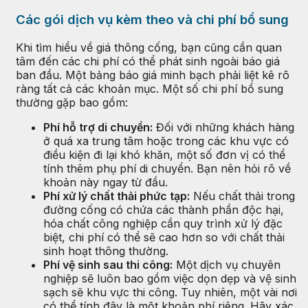
Các gói dịch vụ kèm theo và chi phí bổ sung
Khi tìm hiểu về giá thông cống, bạn cũng cần quan
tâm đến các chi phí có thể phát sinh ngoài báo giá
ban đầu. Một bảng báo giá minh bạch phải liệt kê rõ
ràng tất cả các khoản mục. Một số chi phí bổ sung
thường gặp bao gồm:
Phí hỗ trợ di chuyển:
Đối với những khách hàng
ở quá xa trung tâm hoặc trong các khu vực có
điều kiện đi lại khó khăn, một số đơn vị có thể
tính thêm phụ phí di chuyển. Bạn nên hỏi rõ về
khoản này ngay từ đầu.
Phí xử lý chất thải phức tạp:
Nếu chất thải trong
đường cống có chứa các thành phần độc hại,
hóa chất công nghiệp cần quy trình xử lý đặc
biệt, chi phí có thể sẽ cao hơn so với chất thải
sinh hoạt thông thường.
Phí vệ sinh sau thi công:
Một dịch vụ chuyên
nghiệp sẽ luôn bao gồm việc dọn dẹp và vệ sinh
sạch sẽ khu vực thi công. Tuy nhiên, một vài nơi
có thể tính đây là một khoản phí riêng. Hãy xác