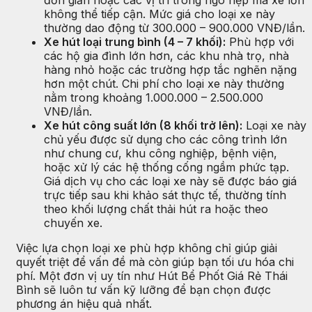
đơn giản hoặc các vị trí trong ngõ hẹp mà xe lớn
không thể tiếp cận. Mức giá cho loại xe này
thường dao động từ 300.000 – 900.000 VNĐ/lần.
Xe hút loại trung bình (4 – 7 khối):
Phù hợp với
các hộ gia đình lớn hơn, các khu nhà trọ, nhà
hàng nhỏ hoặc các trường hợp tắc nghẽn nặng
hơn một chút. Chi phí cho loại xe này thường
nằm trong khoảng 1.000.000 – 2.500.000
VNĐ/lần.
Xe hút công suất lớn (8 khối trở lên):
Loại xe này
chủ yếu được sử dụng cho các công trình lớn
như chung cư, khu công nghiệp, bệnh viện,
hoặc xử lý các hệ thống cống ngầm phức tạp.
Giá dịch vụ cho các loại xe này sẽ được báo giá
trực tiếp sau khi khảo sát thực tế, thường tính
theo khối lượng chất thải hút ra hoặc theo
chuyến xe.
Việc lựa chọn loại xe phù hợp không chỉ giúp giải
quyết triệt để vấn đề mà còn giúp bạn tối ưu hóa chi
phí. Một đơn vị uy tín như Hút Bể Phốt Giá Rẻ Thái
Bình sẽ luôn tư vấn kỹ lưỡng để bạn chọn được
phương án hiệu quả nhất.