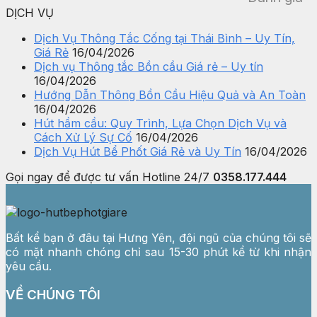
DỊCH VỤ
Dịch Vụ Thông Tắc Cống tại Thái Bình – Uy Tín,
Giá Rẻ
16/04/2026
Dịch vụ Thông tắc Bồn cầu Giá rẻ – Uy tín
16/04/2026
Hướng Dẫn Thông Bồn Cầu Hiệu Quả và An Toàn
16/04/2026
Hút hầm cầu: Quy Trình, Lựa Chọn Dịch Vụ và
Cách Xử Lý Sự Cố
16/04/2026
Dịch Vụ Hút Bể Phốt Giá Rẻ và Uy Tín
16/04/2026
Gọi ngay để được tư vấn
Hotline 24/7
0358.177.444
Bất kể bạn ở đâu tại Hưng Yên, đội ngũ của chúng tôi sẽ
có mặt nhanh chóng chỉ sau 15-30 phút kể từ khi nhận
yêu cầu.
VỀ CHÚNG TÔI