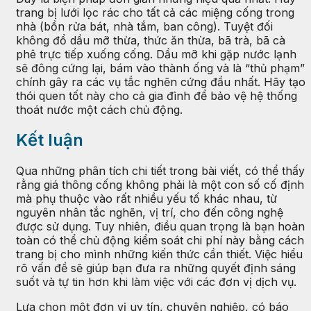
trang bị lưới lọc rác cho tất cả các miệng cống trong
nhà (bồn rửa bát, nhà tắm, ban công). Tuyệt đối
không đổ dầu mỡ thừa, thức ăn thừa, bã trà, bã cà
phê trực tiếp xuống cống. Dầu mỡ khi gặp nước lạnh
sẽ đông cứng lại, bám vào thành ống và là “thủ phạm”
chính gây ra các vụ tắc nghẽn cứng đầu nhất. Hãy tạo
thói quen tốt này cho cả gia đình để bảo vệ hệ thống
thoát nước một cách chủ động.
Kết luận
Qua những phân tích chi tiết trong bài viết, có thể thấy
rằng giá thông cống không phải là một con số cố định
mà phụ thuộc vào rất nhiều yếu tố khác nhau, từ
nguyên nhân tắc nghẽn, vị trí, cho đến công nghệ
được sử dụng. Tuy nhiên, điều quan trọng là bạn hoàn
toàn có thể chủ động kiểm soát chi phí này bằng cách
trang bị cho mình những kiến thức cần thiết. Việc hiểu
rõ vấn đề sẽ giúp bạn đưa ra những quyết định sáng
suốt và tự tin hơn khi làm việc với các đơn vị dịch vụ.
Lựa chọn một đơn vị uy tín, chuyên nghiệp, có báo