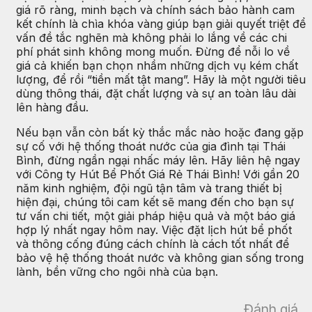
giá rõ ràng, minh bạch và chính sách bảo hành cam
kết chính là chìa khóa vàng giúp bạn giải quyết triệt để
vấn đề tắc nghẽn mà không phải lo lắng về các chi
phí phát sinh không mong muốn. Đừng để nỗi lo về
giá cả khiến bạn chọn nhầm những dịch vụ kém chất
lượng, để rồi “tiền mất tật mang”. Hãy là một người tiêu
dùng thông thái, đặt chất lượng và sự an toàn lâu dài
lên hàng đầu.
Nếu bạn vẫn còn bất kỳ thắc mắc nào hoặc đang gặp
sự cố với hệ thống thoát nước của gia đình tại Thái
Bình, đừng ngần ngại nhấc máy lên. Hãy liên hệ ngay
với Công ty Hút Bể Phốt Giá Rẻ Thái Bình! Với gần 20
năm kinh nghiệm, đội ngũ tận tâm và trang thiết bị
hiện đại, chúng tôi cam kết sẽ mang đến cho bạn sự
tư vấn chi tiết, một giải pháp hiệu quả và một báo giá
hợp lý nhất ngay hôm nay. Việc đặt lịch hút bể phốt
và thông cống đúng cách chính là cách tốt nhất để
bảo vệ hệ thống thoát nước và không gian sống trong
lành, bền vững cho ngôi nhà của bạn.
Đánh giá