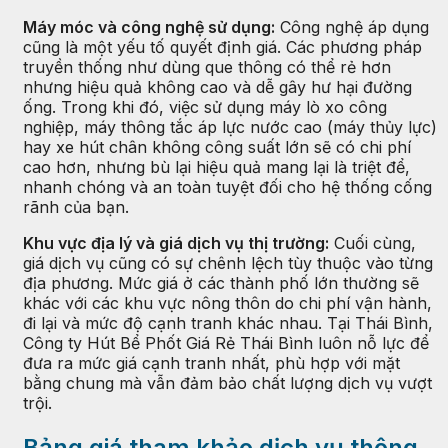
Máy móc và công nghệ sử dụng:
Công nghệ áp dụng
cũng là một yếu tố quyết định giá. Các phương pháp
truyền thống như dùng que thông có thể rẻ hơn
nhưng hiệu quả không cao và dễ gây hư hại đường
ống. Trong khi đó, việc sử dụng máy lò xo công
nghiệp, máy thông tắc áp lực nước cao (máy thủy lực)
hay xe hút chân không công suất lớn sẽ có chi phí
cao hơn, nhưng bù lại hiệu quả mang lại là triệt để,
nhanh chóng và an toàn tuyệt đối cho hệ thống cống
rãnh của bạn.
Khu vực địa lý và giá dịch vụ thị trường:
Cuối cùng,
giá dịch vụ cũng có sự chênh lệch tùy thuộc vào từng
địa phương. Mức giá ở các thành phố lớn thường sẽ
khác với các khu vực nông thôn do chi phí vận hành,
đi lại và mức độ cạnh tranh khác nhau. Tại Thái Bình,
Công ty Hút Bể Phốt Giá Rẻ Thái Bình luôn nỗ lực để
đưa ra mức giá cạnh tranh nhất, phù hợp với mặt
bằng chung mà vẫn đảm bảo chất lượng dịch vụ vượt
trội.
Bảng giá tham khảo dịch vụ thông