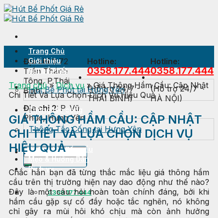
Skip
to
content
Trang Chủ
Địa chỉ 1:
Giới thiệu
72
Hotline:
Hotline:
0358.177.444
0358.177.444
Trần Thánh
Hút bể Phốt
Tông, P.Thái
Trang chủ
»
Dịch vụ
»
Giá Thông Hầm Cầu: Cập Nhật
(Hỗ trợ 24/7 -
(Hỗ trợ 24/7 -
Hút Bể Phốt tại Hưng Yên
Bình
Chi Tiết Và Lựa Chọn Dịch Vụ Hiệu Quả
THÁI BÌNH)
HÀ NỘI)
Địa chỉ 2:
P. Vũ
Thông tắc cống
GIÁ THÔNG HẦM CẦU: CẬP NHẬT
Phúc, Hưng Yên
Thông Tắc Cống tại Hưng Yên
CHI TIẾT VÀ LỰA CHỌN DỊCH VỤ
HIỆU QUẢ
Thông tắc Bồn cầu
Mẹo & Hướng Dẫn
Dịch vụ
Chắc hẳn bạn đã từng thắc mắc liệu giá thông hầm
cầu trên thị trường hiện nay dao động như thế nào?
Đây là một câu hỏi hoàn toàn chính đáng, bởi khi
0358 177 444
hầm cầu gặp sự cố đầy hoặc tắc nghẽn, nó không
chỉ gây ra mùi hôi khó chịu mà còn ảnh hưởng