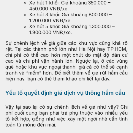
Xe hút 1 khối: Giá khoảng 350.000 –
450.000 VNĐ/xe.
Xe hút 3 khối: Giá khoảng 800.000 –
1.200.000 VNĐ/xe.
Xe hút 5 khối: Giá khoảng 1.300.000 –
1.800.000 VNĐ/xe.
Sự chênh lệch về giá giữa các khu vực cũng khá rõ
rệt. Tại các thành phố lớn như Hà Nội hay TP.HCM,
chi phí có thể cao hơn một chút do mật độ dân cư
cao và chi phí vận hành lớn. Ngược lại, ở các vùng
quê hoặc khu vực ngoại thành, giá cả có thể sẽ cạnh
tranh và “mềm” hơn. Để biết thêm về giá rút hầm cầu
hiện nay, bạn có thể tham khảo chi tiết tại đây.
Yếu tố quyết định giá dịch vụ thông hầm cầu
Vậy tại sao lại có sự chênh lệch về giá như vậy? Chi
phí cuối cùng bạn phải trả phụ thuộc vào nhiều yếu
tố kết hợp, giống như việc xây một ngôi nhà cần tính
toán từ móng đến mái.