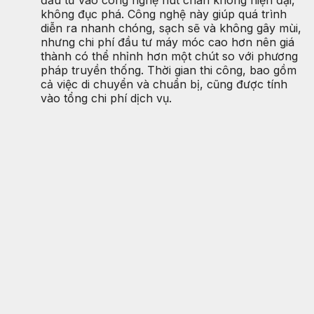
đầu tư vào công nghệ hút chân không hiện đại,
không đục phá. Công nghệ này giúp quá trình
diễn ra nhanh chóng, sạch sẽ và không gây mùi,
nhưng chi phí đầu tư máy móc cao hơn nên giá
thành có thể nhỉnh hơn một chút so với phương
pháp truyền thống. Thời gian thi công, bao gồm
cả việc di chuyển và chuẩn bị, cũng được tính
vào tổng chi phí dịch vụ.