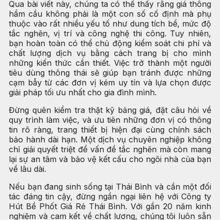
Qua bài viết này, chúng ta có thể thấy rằng giá thông
hầm cầu không phải là một con số cố định mà phụ
thuộc vào rất nhiều yếu tố như dung tích bể, mức độ
tắc nghẽn, vị trí và công nghệ thi công. Tuy nhiên,
bạn hoàn toàn có thể chủ động kiểm soát chi phí và
chất lượng dịch vụ bằng cách trang bị cho mình
những kiến thức cần thiết. Việc trở thành một người
tiêu dùng thông thái sẽ giúp bạn tránh được những
cạm bẫy từ các đơn vị kém uy tín và lựa chọn được
giải pháp tối ưu nhất cho gia đình mình.
Đừng quên kiểm tra thật kỹ bảng giá, đặt câu hỏi về
quy trình làm việc, và ưu tiên những đơn vị có thông
tin rõ ràng, trang thiết bị hiện đại cùng chính sách
bảo hành dài hạn. Một dịch vụ chuyên nghiệp không
chỉ giải quyết triệt để vấn đề tắc nghẽn mà còn mang
lại sự an tâm và bảo vệ kết cấu cho ngôi nhà của bạn
về lâu dài.
Nếu bạn đang sinh sống tại Thái Bình và cần một đối
tác đáng tin cậy, đừng ngần ngại liên hệ với Công ty
Hút Bể Phốt Giá Rẻ Thái Bình. Với gần 20 năm kinh
nghiệm và cam kết về chất lượng, chúng tôi luôn sẵn