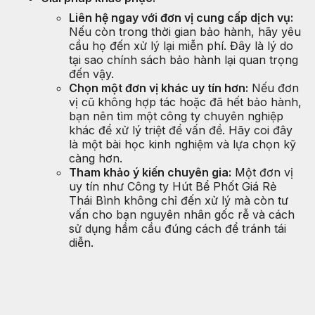
Liên hệ ngay với đơn vị cung cấp dịch vụ:
Nếu còn trong thời gian bảo hành, hãy yêu
cầu họ đến xử lý lại miễn phí. Đây là lý do
tại sao chính sách bảo hành lại quan trọng
đến vậy.
Chọn một đơn vị khác uy tín hơn:
Nếu đơn
vị cũ không hợp tác hoặc đã hết bảo hành,
bạn nên tìm một công ty chuyên nghiệp
khác để xử lý triệt để vấn đề. Hãy coi đây
là một bài học kinh nghiệm và lựa chọn kỹ
càng hơn.
Tham khảo ý kiến chuyên gia:
Một đơn vị
uy tín như Công ty Hút Bể Phốt Giá Rẻ
Thái Bình không chỉ đến xử lý mà còn tư
vấn cho bạn nguyên nhân gốc rễ và cách
sử dụng hầm cầu đúng cách để tránh tái
diễn.