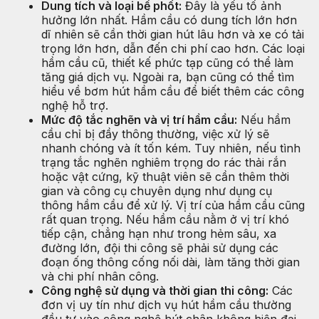
Dung tích và loại bể phốt:
Đây là yếu tố ảnh
hưởng lớn nhất. Hầm cầu có dung tích lớn hơn
dĩ nhiên sẽ cần thời gian hút lâu hơn và xe có tải
trọng lớn hơn, dẫn đến chi phí cao hơn. Các loại
hầm cầu cũ, thiết kế phức tạp cũng có thể làm
tăng giá dịch vụ. Ngoài ra, bạn cũng có thể tìm
hiểu về bơm hút hầm cầu để biết thêm các công
nghệ hỗ trợ.
Mức độ tắc nghẽn và vị trí hầm cầu:
Nếu hầm
cầu chỉ bị đầy thông thường, việc xử lý sẽ
nhanh chóng và ít tốn kém. Tuy nhiên, nếu tình
trạng tắc nghẽn nghiêm trọng do rác thải rắn
hoặc vật cứng, kỹ thuật viên sẽ cần thêm thời
gian và công cụ chuyên dụng như dụng cụ
thông hầm cầu để xử lý. Vị trí của hầm cầu cũng
rất quan trọng. Nếu hầm cầu nằm ở vị trí khó
tiếp cận, chẳng hạn như trong hẻm sâu, xa
đường lớn, đội thi công sẽ phải sử dụng các
đoạn ống thông cống nối dài, làm tăng thời gian
và chi phí nhân công.
Công nghệ sử dụng và thời gian thi công:
Các
đơn vị uy tín như dịch vụ hút hầm cầu thường