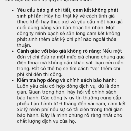
Yêu cầu báo giá chi tiết, cam kết không phát
sinh phí ẩn:
Hãy hỏi thật kỹ về cách tính giá
(theo khối hay theo xe) và yêu cầu một báo giá
cuối cùng bằng văn bản hoặc tin nhắn. Một
công ty minh bạch sẽ sẵn lòng cam kết không
phát sinh thêm bất kỳ chi phí nào ngoài thỏa
thuận.
Cảnh giác với báo giá không rõ ràng:
Nếu một
đơn vị chỉ đưa ra một mức giá chung chung qua
điện thoại mà không cần khảo sát, bạn nên cẩn
trọng. Rất có thể họ sẽ tìm cách “vẽ” thêm chi
phí khi đến thi công.
Kiểm tra hợp đồng và chính sách bảo hành:
Luôn yêu cầu có hợp đồng dịch vụ, dù là đơn
giản. Quan trọng hơn, hãy hỏi về chính sách
bảo hành. Các công ty uy tín thường cung cấp
phiếu bảo hành từ 6 tháng đến vài năm, cam kết
xử lý miễn phí nếu sự cố tái diễn trong thời gian
bảo hành. Đây là minh chứng rõ ràng nhất cho
chất lượng dịch vụ của họ.