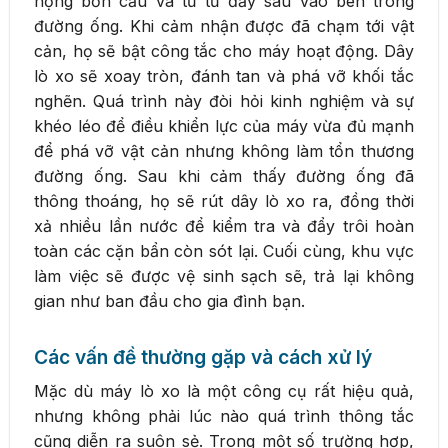
họng bồn cầu và từ từ đẩy sâu vào bên trong
đường ống. Khi cảm nhận được đã chạm tới vật
cản, họ sẽ bật công tắc cho máy hoạt động. Dây
lò xo sẽ xoay tròn, đánh tan và phá vỡ khối tắc
nghẽn. Quá trình này đòi hỏi kinh nghiệm và sự
khéo léo để điều khiển lực của máy vừa đủ mạnh
để phá vỡ vật cản nhưng không làm tổn thương
đường ống. Sau khi cảm thấy đường ống đã
thông thoáng, họ sẽ rút dây lò xo ra, đồng thời
xả nhiều lần nước để kiểm tra và đẩy trôi hoàn
toàn các cặn bẩn còn sót lại. Cuối cùng, khu vực
làm việc sẽ được vệ sinh sạch sẽ, trả lại không
gian như ban đầu cho gia đình bạn.
Các vấn đề thường gặp và cách xử lý
Mặc dù máy lò xo là một công cụ rất hiệu quả,
nhưng không phải lúc nào quá trình thông tắc
cũng diễn ra suôn sẻ. Trong một số trường hợp,