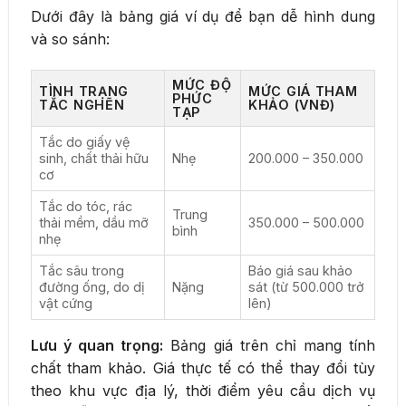
Dưới đây là bảng giá ví dụ để bạn dễ hình dung
và so sánh:
MỨC ĐỘ
TÌNH TRẠNG
MỨC GIÁ THAM
PHỨC
TẮC NGHẼN
KHẢO (VNĐ)
TẠP
Tắc do giấy vệ
sinh, chất thải hữu
Nhẹ
200.000 – 350.000
cơ
Tắc do tóc, rác
Trung
thải mềm, dầu mỡ
350.000 – 500.000
bình
nhẹ
Tắc sâu trong
Báo giá sau khảo
đường ống, do dị
Nặng
sát (từ 500.000 trở
vật cứng
lên)
Lưu ý quan trọng:
Bảng giá trên chỉ mang tính
chất tham khảo. Giá thực tế có thể thay đổi tùy
theo khu vực địa lý, thời điểm yêu cầu dịch vụ