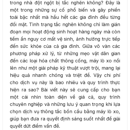
trong nhà đột ngột bị tắc nghẽn không? Đây là
một trong những sự cố phổ biến và gây phiền
toái bậc nhất mà hầu hết các gia đình đều từng
đối mặt. Tình trạng tắc nghẽn không chỉ làm gián
đoạn mọi hoạt động sinh hoạt hàng ngày mà còn
tiềm ẩn nguy cơ mất vệ sinh, ảnh hưởng trực tiếp
đến sức khỏe của cả gia đình. Giữa vô vàn các
phương pháp xử lý, từ những mẹo vặt dân gian
đến các loại hóa chất thông cống, máy lò xo nổi
lên như một giải pháp kỹ thuật vượt trội, mang lại
hiệu quả nhanh chóng và triệt để. Vậy chi phí
cho dịch vụ này là bao nhiêu và quy trình thực
hiện ra sao? Bài viết này sẽ cung cấp cho bạn
một cái nhìn toàn diện về giá cả, quy trình
chuyên nghiệp và những lưu ý quan trọng khi lựa
chọn dịch vụ thông tắc bồn cầu bằng máy lò xo,
giúp bạn đưa ra quyết định sáng suốt nhất để giải
quyết dứt điểm vấn đề.