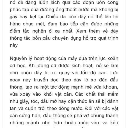
nó dễ dàng luồn lách qua các đoạn uốn cong
phức tạp của đường ống thoát nước mà không bị
gãy hay kẹt lại. Chiều dài của dây có thể lên tới
hàng chục mét, đảm bảo tiếp cận được những
điểm tắc nghẽn ở xa nhất. Xem thêm về dây
thông tắc bồn cầu chuyên dụng hỗ trợ quá trình
này.
Nguyên lý hoạt động của máy dựa trên lực xoắn
cơ học. Khi động cơ được kích hoạt, nó sẽ làm
cho cuộn dây lò xo quay với tốc độ cao. Lực
xoay này truyền dọc theo dây lò xo đến đầu
thông, tạo ra một tác động mạnh mẽ vừa khoan,
vừa xoáy vào khối vật cản. Các chất thải mềm
như giấy, tóc, dầu mỡ hay cặn thức ăn sẽ bị đánh
tan và cuốn trôi theo dòng nước. Đối với các vật
cản cứng hơn, đầu thông sẽ phá vỡ chúng thành
những mảnh nhỏ hơn hoặc móc vào và kéo