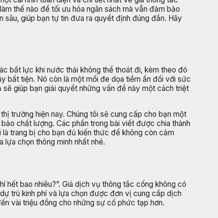
 và làm thế nào để tối ưu hóa ngân sách mà vẫn đảm bảo
n sâu, giúp bạn tự tin đưa ra quyết định đúng đắn. Hãy
ác bất lực khi nước thải không thể thoát đi, kèm theo đó
y bất tiện. Nó còn là một mối đe dọa tiềm ẩn đối với sức
ả sẽ giúp bạn giải quyết những vấn đề này một cách triệt
n thị trường hiện nay. Chúng tôi sẽ cung cấp cho bạn một
 bảo chất lượng. Các phần trong bài viết được chia thành
i là trang bị cho bạn đủ kiến thức để không còn cảm
ra lựa chọn thông minh nhất nhé.
hí hết bao nhiêu?”. Giá dịch vụ thông tắc cống không có
dự trù kinh phí và lựa chọn được đơn vị cung cấp dịch
đến vài triệu đồng cho những sự cố phức tạp hơn.