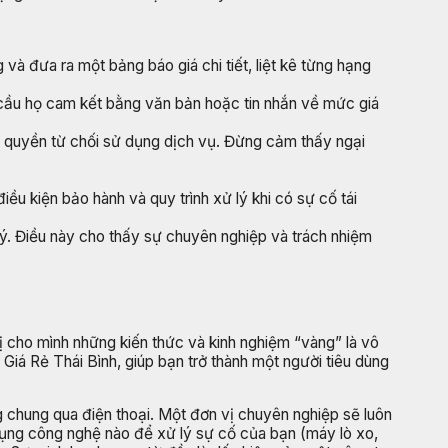
và đưa ra một bảng báo giá chi tiết, liệt kê từng hạng
u cầu họ cam kết bằng văn bản hoặc tin nhắn về mức giá
ó quyền từ chối sử dụng dịch vụ. Đừng cảm thấy ngại
iều kiện bảo hành và quy trình xử lý khi có sự cố tái
lý. Điều này cho thấy sự chuyên nghiệp và trách nhiệm
 cho mình những kiến thức và kinh nghiệm “vàng” là vô
Giá Rẻ Thái Bình, giúp bạn trở thành một người tiêu dùng
chung qua điện thoại. Một đơn vị chuyên nghiệp sẽ luôn
dụng công nghệ nào để xử lý sự cố của bạn (máy lò xo,