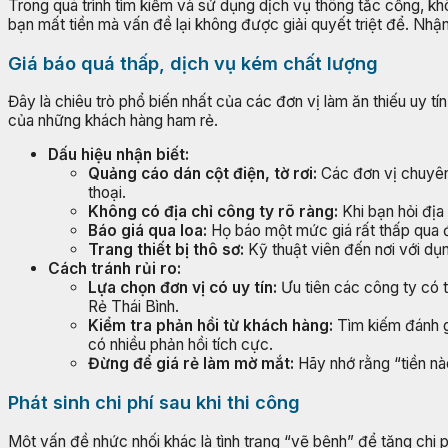
Trong quá trình tìm kiếm và sử dụng dịch vụ thông tắc cống, kh
bạn mất tiền mà vấn đề lại không được giải quyết triệt để. Nhận
Giá báo quá thấp, dịch vụ kém chất lượng
Đây là chiêu trò phổ biến nhất của các đơn vị làm ăn thiếu uy 
của những khách hàng ham rẻ.
Dấu hiệu nhận biết:
Quảng cáo dán cột điện, tờ rơi:
Các đơn vị chuyên 
thoại.
Không có địa chỉ công ty rõ ràng:
Khi bạn hỏi địa
Báo giá qua loa:
Họ báo một mức giá rất thấp qua đi
Trang thiết bị thô sơ:
Kỹ thuật viên đến nơi với d
Cách tránh rủi ro:
Lựa chọn đơn vị có uy tín:
Ưu tiên các công ty có t
Rẻ Thái Bình.
Kiểm tra phản hồi từ khách hàng:
Tìm kiếm đánh g
có nhiều phản hồi tích cực.
Đừng để giá rẻ làm mờ mắt:
Hãy nhớ rằng “tiền nà
Phát sinh chi phí sau khi thi công
Một vấn đề nhức nhối khác là tình trạng “vẽ bệnh” để tăng chi ph