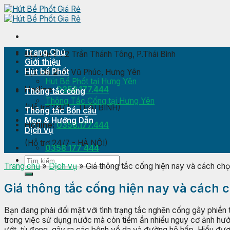
Skip
to
content
Trang Chủ
Địa chỉ 1:
72 Trần Thánh Tông, P.Thái Bình
Giới thiệu
Hút bể Phốt
Địa chỉ 2:
P. Vũ Phúc, Hưng Yên
Hút Bể Phốt tại Hưng Yên
Hotline:
0358.177.444
Thông tắc cống
Thông Tắc Cống tại Hưng Yên
(Hỗ trợ 24/7 - THÁI BÌNH)
Thông tắc Bồn cầu
Mẹo & Hướng Dẫn
Hotline:
0358.177.444
Dịch vụ
(Hỗ trợ 24/7 - HÀ NỘI)
0358 177 444
Trang chủ
»
Dịch vụ
»
Giá thông tắc cống hiện nay và cách chọ
Giá thông tắc cống hiện nay và cách 
Bạn đang phải đối mặt với tình trạng tắc nghẽn cống gây phiền t
trong việc sử dụng nước mà còn tiềm ẩn nhiều nguy cơ ảnh hưở
ướt, tù đọng, gây ra các bệnh về da và đường hô hấp. Hiểu được