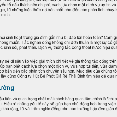
c yếu tố cấu thành nên chi phí, cách lựa chọn một dịch vụ uy tín
ogic, từ những kiến thức cơ bản nhất cho đến các phân tích chuyê
 mình.
 mọi sinh hoạt trong gia đình gần như bị đảo lộn hoàn toàn? Cảm gi
ai mong muốn. Tắc nghẽn cống không chỉ đơn thuần là một sự cố gâ
 sinh sôi, phát triển. Dịch vụ thông tắc cống thoát nước hiệu qu
sẽ đi sâu vào việc giải thích chi tiết về giá thông tắc cống trê
giúp bạn biết cách lựa chọn một dịch vụ vừa hợp túi tiền, vừa đảm
 cơ bản đến các phân tích chuyên sâu hơn. Mục tiêu của chúng tô
ố. Hãy cùng Công ty Hút Bể Phốt Giá Rẻ Thái Bình tìm hiểu để đưa 
rường
u tiên và quan trọng nhất mà khách hàng quan tâm chính là “chi p
. Hiểu rõ những yếu tố này sẽ giúp bạn chủ động hơn trong việc 
g khá rộng, từ vài trăm nghìn đồng cho các trường hợp đơn giản 