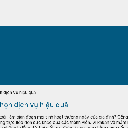
n dịch vụ hiệu quả
chọn dịch vụ hiệu quả
oái, làm gián đoạn mọi sinh hoạt thường ngày của gia đình? Cống b
ng trực tiếp đến sức khỏe của các thành viên. Vi khuẩn và mầm 
 những lo lắng đó, bài viết này được biên soạn nhằm cung cấp một