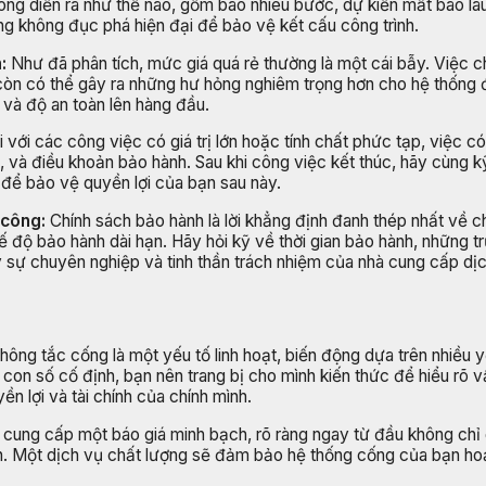
 công diễn ra như thế nào, gồm bao nhiêu bước, dự kiến mất bao l
g không đục phá hiện đại để bảo vệ kết cấu công trình.
:
Như đã phân tích, mức giá quá rẻ thường là một cái bẫy. Việc 
 còn có thể gây ra những hư hỏng nghiêm trọng hơn cho hệ thống 
 và độ an toàn lên hàng đầu.
 với các công việc có giá trị lớn hoặc tính chất phức tạp, việc 
nh, và điều khoản bảo hành. Sau khi công việc kết thúc, hãy cùng k
 để bảo vệ quyền lợi của bạn sau này.
 công:
Chính sách bảo hành là lời khẳng định đanh thép nhất về c
độ bảo hành dài hạn. Hãy hỏi kỹ về thời gian bảo hành, những tr
hấy sự chuyên nghiệp và tinh thần trách nhiệm của nhà cung cấp dị
á thông tắc cống là một yếu tố linh hoạt, biến động dựa trên nhiều
 con số cố định, bạn nên trang bị cho mình kiến thức để hiểu rõ v
n lợi và tài chính của chính mình.
 và cung cấp một báo giá minh bạch, rõ ràng ngay từ đầu không chỉ
ạn. Một dịch vụ chất lượng sẽ đảm bảo hệ thống cống của bạn hoạt