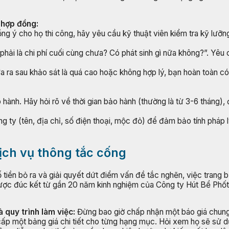
 hợp đồng:
g ý cho họ thi công, hãy yêu cầu kỹ thuật viên kiểm tra kỹ lưỡng 
phải là chi phí cuối cùng chưa? Có phát sinh gì nữa không?”. Yê
ra sau khảo sát là quá cao hoặc không hợp lý, bạn hoàn toàn c
ành. Hãy hỏi rõ về thời gian bảo hành (thường là từ 3-6 tháng), đ
g ty (tên, địa chỉ, số điện thoại, mộc đỏ) để đảm bảo tính pháp 
dịch vụ thông tắc cống
ền bỏ ra và giải quyết dứt điểm vấn đề tắc nghẽn, việc trang bị
được đúc kết từ gần 20 năm kinh nghiệm của Công ty Hút Bể Phốt 
 quy trình làm việc:
Đừng bao giờ chấp nhận một báo giá chung 
 cấp một bảng giá chi tiết cho từng hạng mục. Hỏi xem họ sẽ sử 