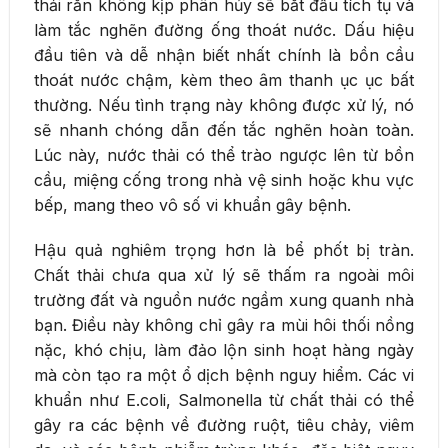
thải rắn không kịp phân hủy sẽ bắt đầu tích tụ và
làm tắc nghẽn đường ống thoát nước. Dấu hiệu
đầu tiên và dễ nhận biết nhất chính là bồn cầu
thoát nước chậm, kèm theo âm thanh ục ục bất
thường. Nếu tình trạng này không được xử lý, nó
sẽ nhanh chóng dẫn đến tắc nghẽn hoàn toàn.
Lúc này, nước thải có thể trào ngược lên từ bồn
cầu, miệng cống trong nhà vệ sinh hoặc khu vực
bếp, mang theo vô số vi khuẩn gây bệnh.
Hậu quả nghiêm trọng hơn là bể phốt bị tràn.
Chất thải chưa qua xử lý sẽ thấm ra ngoài môi
trường đất và nguồn nước ngầm xung quanh nhà
bạn. Điều này không chỉ gây ra mùi hôi thối nồng
nặc, khó chịu, làm đảo lộn sinh hoạt hàng ngày
mà còn tạo ra một ổ dịch bệnh nguy hiểm. Các vi
khuẩn như E.coli, Salmonella từ chất thải có thể
gây ra các bệnh về đường ruột, tiêu chảy, viêm