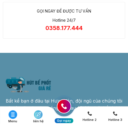
GỌI NGAY ĐỂ ĐƯỢC TƯ VẤN
Hotline 24/7
0358.177.444
Bất kể bạn ở đâu tại Hưng Yên, đội ngũ của chúng tôi
sẽ có mặt nhanh chóng chỉ sau 15-30 phút kể từ khi
nhận yêu cầu.
Hotline 2
Hotline 3
Gọi ngay
Menu
liên hệ