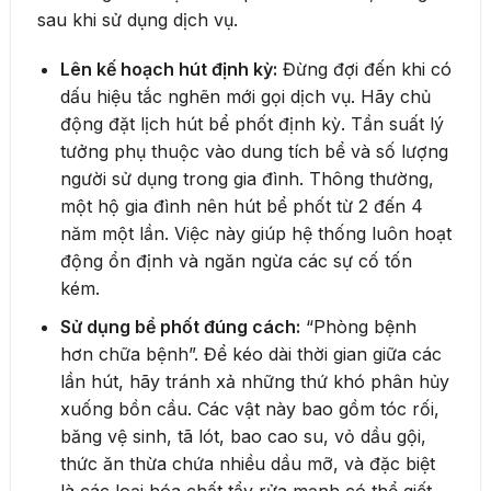
sau khi sử dụng dịch vụ.
Lên kế hoạch hút định kỳ:
Đừng đợi đến khi có
dấu hiệu tắc nghẽn mới gọi dịch vụ. Hãy chủ
động đặt lịch hút bể phốt định kỳ. Tần suất lý
tưởng phụ thuộc vào dung tích bể và số lượng
người sử dụng trong gia đình. Thông thường,
một hộ gia đình nên hút bể phốt từ 2 đến 4
năm một lần. Việc này giúp hệ thống luôn hoạt
động ổn định và ngăn ngừa các sự cố tốn
kém.
Sử dụng bể phốt đúng cách:
“Phòng bệnh
hơn chữa bệnh”. Để kéo dài thời gian giữa các
lần hút, hãy tránh xả những thứ khó phân hủy
xuống bồn cầu. Các vật này bao gồm tóc rối,
băng vệ sinh, tã lót, bao cao su, vỏ dầu gội,
thức ăn thừa chứa nhiều dầu mỡ, và đặc biệt
là các loại hóa chất tẩy rửa mạnh có thể giết