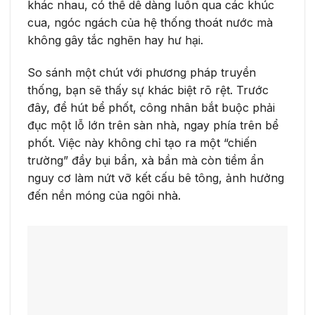
khác nhau, có thể dễ dàng luồn qua các khúc
cua, ngóc ngách của hệ thống thoát nước mà
không gây tắc nghẽn hay hư hại.
So sánh một chút với phương pháp truyền
thống, bạn sẽ thấy sự khác biệt rõ rệt. Trước
đây, để hút bể phốt, công nhân bắt buộc phải
đục một lỗ lớn trên sàn nhà, ngay phía trên bể
phốt. Việc này không chỉ tạo ra một “chiến
trường” đầy bụi bẩn, xà bần mà còn tiềm ẩn
nguy cơ làm nứt vỡ kết cấu bê tông, ảnh hưởng
đến nền móng của ngôi nhà.