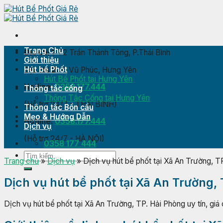
Skip
to
content
Trang Chủ
Địa chỉ 1:
72 Trần Thánh Tông, P.Thái Bình
Giới thiệu
Hút bể Phốt
Địa chỉ 2:
P. Vũ Phúc, Hưng Yên
Hút Bể Phốt tại Hưng Yên
Hotline:
0358.177.444
Thông tắc cống
Thông Tắc Cống tại Hưng Yên
(Hỗ trợ 24/7 - THÁI BÌNH)
Thông tắc Bồn cầu
Mẹo & Hướng Dẫn
Hotline:
0358.177.444
Dịch vụ
(Hỗ trợ 24/7 - HÀ NỘI)
0358 177 444
Trang chủ
»
Dịch vụ
»
Dịch vụ hút bể phốt tại Xã An Trường, T
Dịch vụ hút bể phốt tại Xã An Trường,
Dịch vụ hút bể phốt tại Xã An Trường, TP. Hải Phòng uy tín, giá