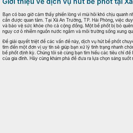
Giới thiệu về dịch vụ hút bể phốt tại 
Bạn có bao giờ cảm thấy phiền lòng vì mùi hôi khó chịu quanh 
cần được quan tâm. Tại Xã An Trường, TP. Hải Phòng, việc duy t
và bảo vệ sức khỏe cho cả cộng đồng. Một bể phốt bị bỏ quên 
nguy cơ ô nhiễm nguồn nước ngầm và môi trường sống xung quanh
Để giải quyết triệt để các vấn đề này, dịch vụ hút bể phốt chuy
tìm đến một đơn vị uy tín sẽ giúp bạn xử lý tình trạng nhanh chó
bể phốt định kỳ. Chúng tôi sẽ cùng bạn tìm hiểu các tiêu chí để
của gia đình. Hãy cùng khám phá để đưa ra lựa chọn sáng suốt 